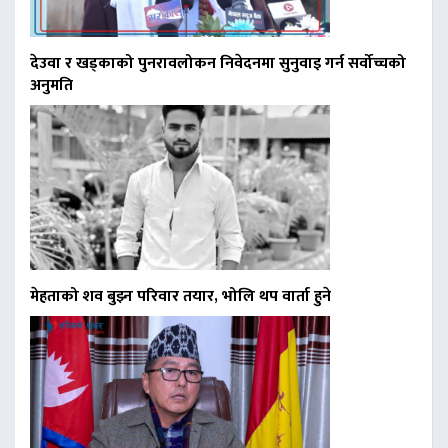
देउवा र खड्काको पुनरावलोकन निवेदनमा सुनुवाइ गर्न सर्वोच्चको
अनुमति
मेहताको शव बुझ्न परिवार तयार, भोलि थप वार्ता हुने