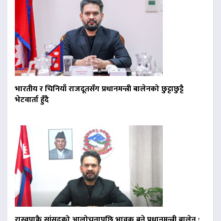
भारतीय र चिनियाँ राजदूतसँग प्रधानमन्त्री बालेनको छुट्टाछुट्टै
भेटवार्ता हुँदै
रास्वपाकै सांसदको आलोचनापछि भावुक बने प्रधानमन्त्री बालेन :