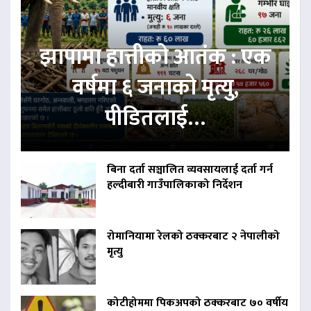
झापामा हात्तीको आतंक : एक
वर्षमा ६ जनाको मृत्यु,
पीडितलाई…
बिना दर्ता सञ्चालित व्यवसायलाई दर्ता गर्न
हल्दीबारी गाउँपालिकाको निर्देशन
रोमानियामा रेलको ठक्करबाट २ नेपालीको
मृत्यु
कोटीहोममा पिकअपको ठक्करबाट ७० वर्षीय