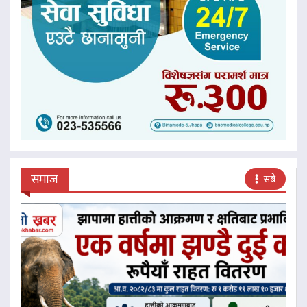
समाज
सबै