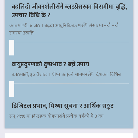
बदलिँदो जीवनशैलीसँगै ब्लडप्रेसरका विरामीमा बृद्धि,
उपचार विधि के ?
काठमाण्डौ, ४ जेठ । बढ्दो आधुनिकिकरणसँगै संसारमा नयाँ नयाँ
समस्या उत्पत्ति
वायुप्रदुषणको दुष्प्रभाव र बच्ने उपाय
काठमाडौँ, ३० वैशाख । ग्रीष्म ऋतुको आगमनसँगै देशका विभिन्न
डिजिटल प्रभाव, मिथ्या सूचना र आर्थिक सङ्कट
सन् १९९१ मा विन्डहक घोषणासँगै प्रत्येक वर्षको मे ३ का