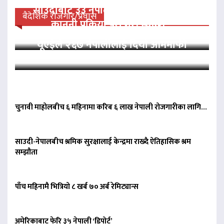
साउदीबाट ३३ नेपाली कैदीलाई आममाफी,
बैदेशिक रोजगार/प्रवास
कानुनी प्रक्रिया पूरा गरी स्वदेश…
यूएईले २६७ नेपालीलाई दियो आममाफी
चुनावी माहोलबीच ६ महिनामा करिब ६ लाख नेपाली रोजगारीका लागि…
साउदी-नेपालबीच श्रमिक सुरक्षालाई केन्द्रमा राख्दै ऐतिहासिक श्रम
सम्झौता
पाँच महिनामै भित्रियो ८ खर्ब ७० अर्ब रेमिट्यान्स
अमेरिकाबाट फेरि ३५ नेपाली ‘डिपोर्ट’