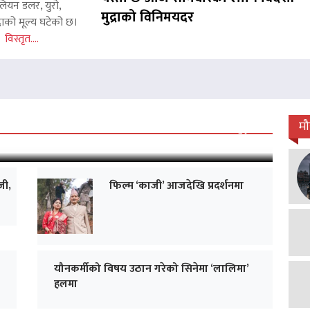
लियन डलर, युरो,
मुद्राको विनिमयदर
राको मूल्य घटेको छ।
इन
विस्तृत....
 जारी, प्रदर्शनको ५१औँ दिन पूरा
म
जी,
फिल्म ‘काजी’ आजदेखि प्रदर्शनमा
यौनकर्मीको विषय उठान गरेको सिनेमा ‘लालिमा’
हलमा