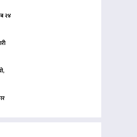
 अब २४
ारी
ो,
कार