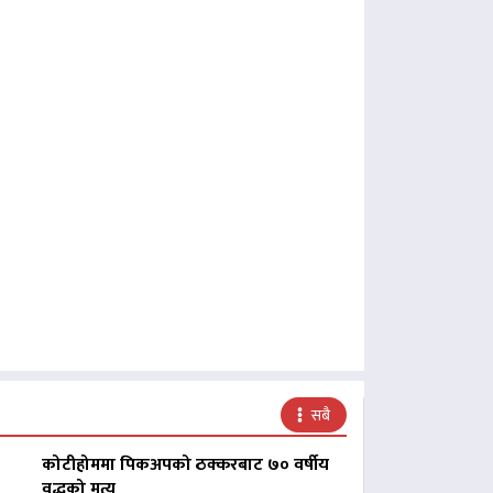
सबै
कोटीहोममा पिकअपको ठक्करबाट ७० वर्षीय
वृद्धको मृत्यु