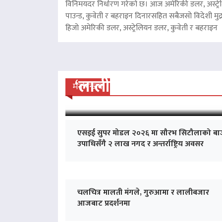
विनिमयदर निर्धारण गरेको छ। आज अमेरिकी डलर, अस्ट्रे
पाउन्ड, कुवेती र बहराइन दिनारसहित सबैजसो विदेशी मुद्
हिजो अमेरिकी डलर, अस्ट्रेलियन डलर, कुवेती र बहरा
‘लालीबजार’को सफल यात्रा
मनोरन्जन
एसइई सुपर मोडल २०२६ मा सौरभ सिटौलाको बा
उपाधिसँगै २ लाख नगद र अन्तर्राष्ट्रिय अवसर
चलचित्र मालती मंगले, गुरुआमा र लालीबजार
आजबाट प्रदर्शनमा