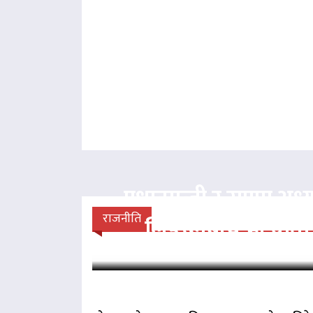
प्रधानमन्त्री र राप्रपा अध्य
राजनीति
लिङदेनबीच भेटवार्ता