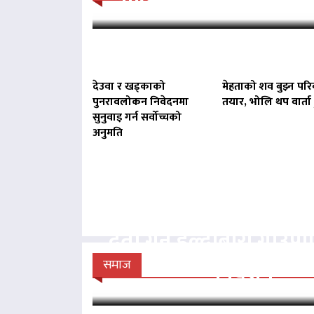
देउवा र खड्काको
मेहताको शव बुझ्न परि
पुनरावलोकन निवेदनमा
तयार, भोलि थप वार्ता ह
सुनुवाइ गर्न सर्वोच्चको
अनुमति
बिना दर्ता सञ्चालित व्य
दर्ता गर्न हल्दीबारी गाउँ
निर्देशन
समाज