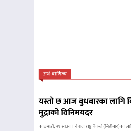
अर्थ-बाणिज्य
यस्तो छ आज बुधबारका लागि व
मुद्राको विनिमयदर
काठमाडौं, २१ साउन । नेपाल राष्ट्र बैंकले (बिहीबार)का ला