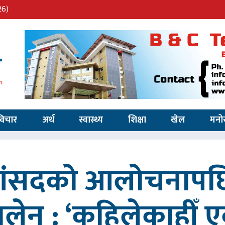
26)
विचार
अर्थ
स्वास्थ्य
शिक्षा
खेल
मनो
 सांसदको आलोचनापछि
 बालेन : ‘कहिलेकाहीँ एक