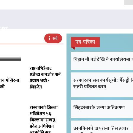
क्ष
सबै
पत्र-पत्रिका
बिहान नौ बजेदेखि नै कार्यालयमा
राप्रपाभित्रैबाट
एजेन्डा कमजोर पार्ने
शन मंसिरमा,
सरकारका सय कार्यसूची : पैँसठ्ठी 
प्रयास भयो :
िको
सत्तरी प्रतिशत काम
लिङ्देन
सिंहदरबारकै जग्गा अतिक्रमण
रास्वपाको जिल्ला
अधिवेशन ५६
जिल्लामा सम्पन्न,
प्रदेश अधिवेशन
छानबिनको दायरामा तिस हजार
आजदेखि सुरु