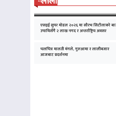
‘लालीबजार’को सफल यात्रा
मनोरन्जन
एसइई सुपर मोडल २०२६ मा सौरभ सिटौलाको बा
उपाधिसँगै २ लाख नगद र अन्तर्राष्ट्रिय अवसर
चलचित्र मालती मंगले, गुरुआमा र लालीबजार
आजबाट प्रदर्शनमा