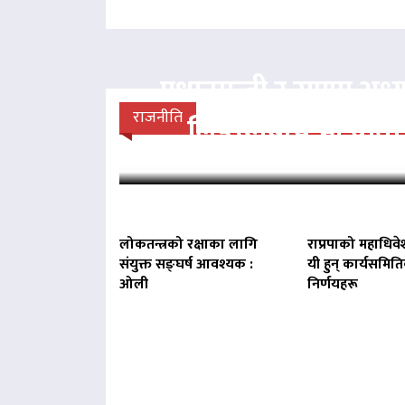
प्रधानमन्त्री र राप्रपा अध्य
राजनीति
लिङदेनबीच भेटवार्ता
लोकतन्त्रको रक्षाका लागि
राप्रपाको महाधिवे
संयुक्त सङ्घर्ष आवश्यक :
यी हुन् कार्यसमित
ओली
निर्णयहरू