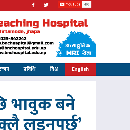
रन्जन
प्रविधि
विश्व
English
 भावुक बने
्लै लड्नुपर्छ’