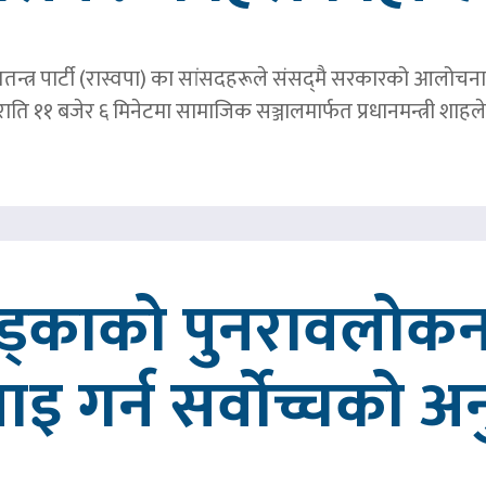
तन्त्र पार्टी (रास्वपा) का सांसदहरूले संसद्‌मै सरकारको आलोचना गर
र राति ११ बजेर ६ मिनेटमा सामाजिक सञ्जालमार्फत प्रधानमन्त्र
खड्काको पुनरावलोकन
वाइ गर्न सर्वोच्चको अ