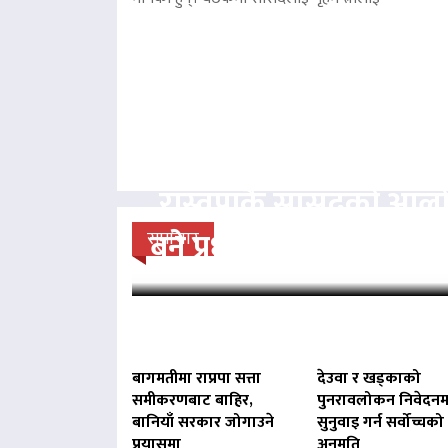
रास्वपाकै सांसदको आल
बने प्रधानमन्त्री बालेन : 
समाचार
बागमतीमा राप्रपा सत्ता
देउवा र खड्काको
समीकरणबाट बाहिर,
पुनरावलोकन निवेदनम
बानियाँ सरकार जोगाउने
सुनुवाइ गर्न सर्वोच्चको
प्रयासमा
अनुमति