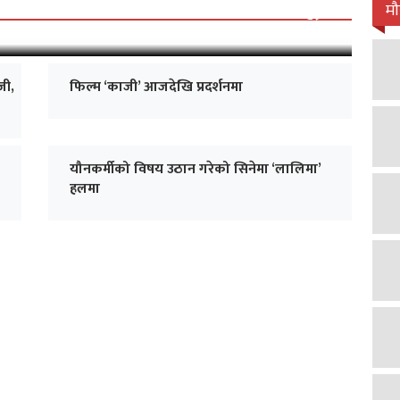
 जारी, प्रदर्शनको ५१औँ दिन पूरा
म
जी,
फिल्म ‘काजी’ आजदेखि प्रदर्शनमा
यौनकर्मीको विषय उठान गरेको सिनेमा ‘लालिमा’
हलमा