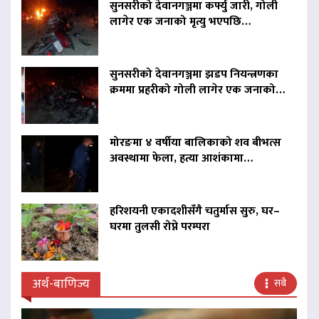
सुनसरीको देवानगञ्जमा कर्फ्यु जारी, गोली
लागेर एक जनाको मृत्यु भएपछि…
सुनसरीको देवानगञ्जमा झडप नियन्त्रणका
क्रममा प्रहरीको गोली लागेर एक जनाको…
मोरङमा ४ वर्षीया बालिकाको शव बीभत्स
अवस्थामा फेला, हत्या आशंकामा…
हरिशयनी एकादशीसँगै चतुर्मास सुरु, घर–
घरमा तुलसी रोप्ने परम्परा
अर्थ-बाणिज्य
सबै