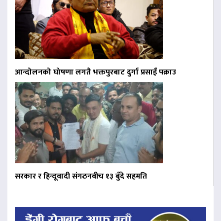
आन्दोलनको घोषणा लगतै भक्तपुरबाट दुर्गा प्रसाईं पक्राउ
सरकार र हिन्दूवादी संगठनबीच १३ बुँदे सहमति