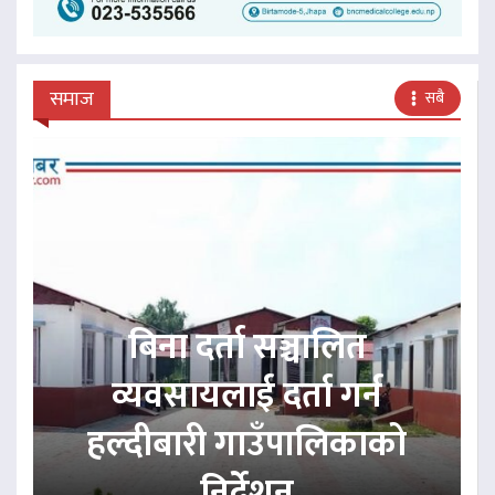
समाज
सबै
बिना दर्ता सञ्चालित
व्यवसायलाई दर्ता गर्न
हल्दीबारी गाउँपालिकाको
निर्देशन