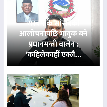
रास्वपाकै सांसदको
आलोचनापछि भावुक बने
प्रधानमन्त्री बालेन :
‘कहिलेकाहीँ एक्लै…