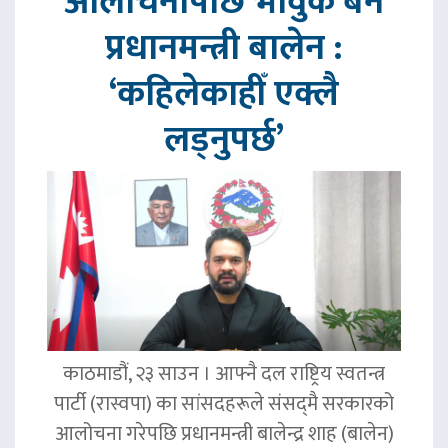
आलोचनापछि भावुक बने
प्रधानमन्त्री बालेन :
‘कहिलेकाहीँ एक्लै
लड्नुपर्छ’
काठमाडौं, २३ साउन । आफ्नै दल राष्ट्रिय स्वतन्त्र
पार्टी (रास्वपा) का सांसदहरूले संसद्‌मै सरकारको
आलोचना गरेपछि प्रधानमन्त्री बालेन्द्र शाह (बालेन)