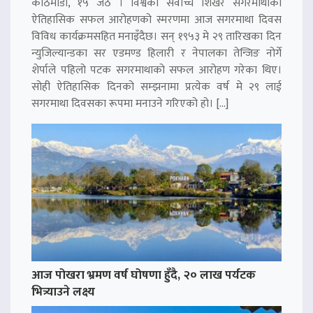
काठमाडौं, १५ जेठ । विश्वको सर्वोच्च शिखर सगरमाथाको
ऐतिहासिक सफल आरोहणको स्मरणमा आज सगरमाथा दिवस
विविध कार्यक्रमसहित मनाइँदैछ। सन् १९५३ मे २९ तारिखका दिन
न्युजिल्यान्डका सर एडमण्ड हिलारी र नेपालका तेन्जिङ नोर्गे
शेर्पाले पहिलो पटक सगरमाथाको सफल आरोहण गरेका थिए।
सोही ऐतिहासिक दिनको सम्झनामा प्रत्येक वर्ष मे २९ लाई
सगरमाथा दिवसका रूपमा मनाउने गरिएको हो। […]
आज पोखरा भ्रमण वर्ष घोषणा हुँदै, २० लाख पर्यटक
भित्र्याउने लक्ष्य