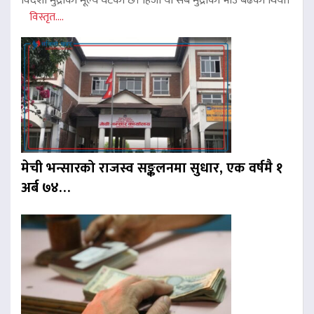
विदेशी मुद्राको मूल्य घटेको छ। हिजो यी सबै मुद्राको भाउ बढेको थियो।
विस्तृत....
मेची भन्सारको राजस्व सङ्कलनमा सुधार, एक वर्षमै १
अर्ब ७४…