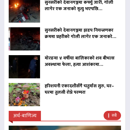
सुनसरीको देवानगञ्जमा कर्फ्यु जारी, गोली
लागेर एक जनाको मृत्यु भएपछि…
सुनसरीको देवानगञ्जमा झडप नियन्त्रणका
क्रममा प्रहरीको गोली लागेर एक जनाको…
मोरङमा ४ वर्षीया बालिकाको शव बीभत्स
अवस्थामा फेला, हत्या आशंकामा…
हरिशयनी एकादशीसँगै चतुर्मास सुरु, घर–
घरमा तुलसी रोप्ने परम्परा
अर्थ-बाणिज्य
सबै