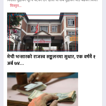
विदेशी मुद्राको मूल्य घटेको छ। हिजो यी सबै मुद्राको भाउ बढेको थियो।
विस्तृत....
मेची भन्सारको राजस्व सङ्कलनमा सुधार, एक वर्षमै १
अर्ब ७४…