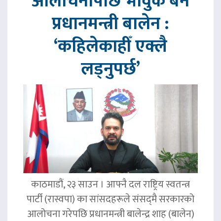
आलोचनापछि भावुक बने
प्रधानमन्त्री बालेन :
‘कहिलेकाहीँ एक्लै
लड्नुपर्छ’
काठमाडौं, २३ साउन । आफ्नै दल राष्ट्रिय स्वतन्त्र
पार्टी (रास्वपा) का सांसदहरूले संसद्‌मै सरकारको
आलोचना गरेपछि प्रधानमन्त्री बालेन्द्र शाह (बालेन)