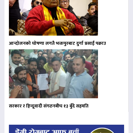
आन्दोलनको घोषणा लगतै भक्तपुरबाट दुर्गा प्रसाईं पक्राउ
सरकार र हिन्दूवादी संगठनबीच १३ बुँदे सहमति