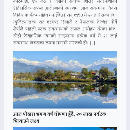
काठमाडौं, १५ जेठ । विश्वको सर्वोच्च शिखर सगरमाथाको
ऐतिहासिक सफल आरोहणको स्मरणमा आज सगरमाथा दिवस
विविध कार्यक्रमसहित मनाइँदैछ। सन् १९५३ मे २९ तारिखका दिन
न्युजिल्यान्डका सर एडमण्ड हिलारी र नेपालका तेन्जिङ नोर्गे
शेर्पाले पहिलो पटक सगरमाथाको सफल आरोहण गरेका थिए।
सोही ऐतिहासिक दिनको सम्झनामा प्रत्येक वर्ष मे २९ लाई
सगरमाथा दिवसका रूपमा मनाउने गरिएको हो। […]
आज पोखरा भ्रमण वर्ष घोषणा हुँदै, २० लाख पर्यटक
भित्र्याउने लक्ष्य