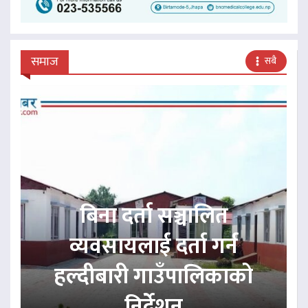
समाज
सबै
बिना दर्ता सञ्चालित
व्यवसायलाई दर्ता गर्न
हल्दीबारी गाउँपालिकाको
निर्देशन