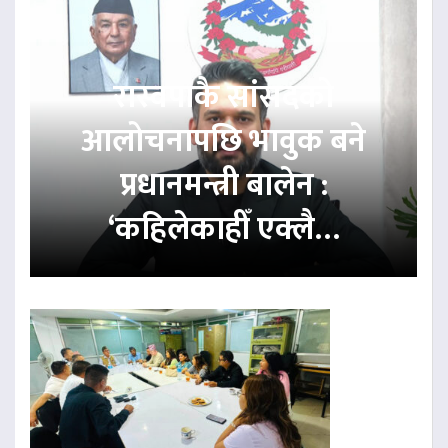
रास्वपाकै सांसदको
आलोचनापछि भावुक बने
प्रधानमन्त्री बालेन :
‘कहिलेकाहीँ एक्लै…