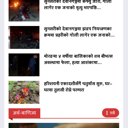
सुनसरीको देवानगञ्जमा कर्फ्यु जारी, गोली
लागेर एक जनाको मृत्यु भएपछि…
सुनसरीको देवानगञ्जमा झडप नियन्त्रणका
क्रममा प्रहरीको गोली लागेर एक जनाको…
मोरङमा ४ वर्षीया बालिकाको शव बीभत्स
अवस्थामा फेला, हत्या आशंकामा…
हरिशयनी एकादशीसँगै चतुर्मास सुरु, घर–
घरमा तुलसी रोप्ने परम्परा
अर्थ-बाणिज्य
सबै