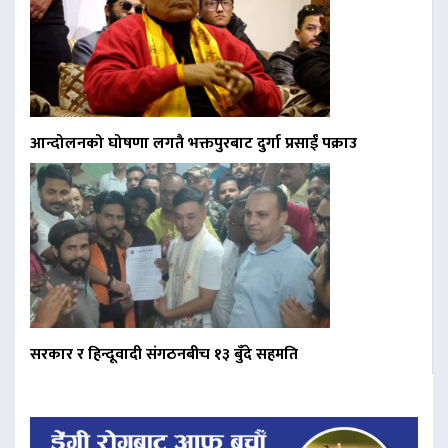
आन्दोलनको घोषणा लगतै भक्तपुरबाट दुर्गा प्रसाईं पक्राउ
सरकार र हिन्दूवादी संगठनबीच १३ बुँदे सहमति