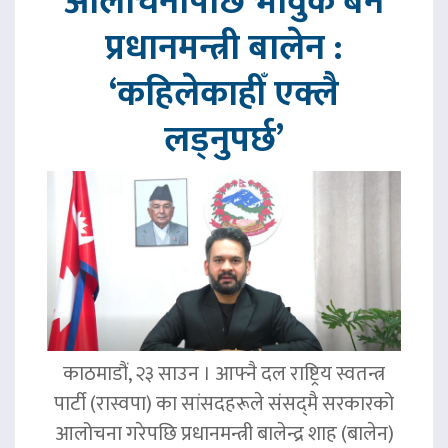
आलोचनापछि भावुक बने
प्रधानमन्त्री बालेन :
‘कहिलेकाहीँ एक्लै
लड्नुपर्छ’
काठमाडौं, २३ साउन । आफ्नै दल राष्ट्रिय स्वतन्त्र
पार्टी (रास्वपा) का सांसदहरूले संसद्‌मै सरकारको
आलोचना गरेपछि प्रधानमन्त्री बालेन्द्र शाह (बालेन)