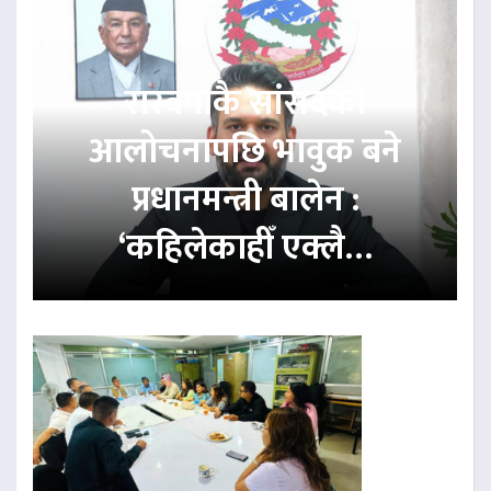
रास्वपाकै सांसदको
आलोचनापछि भावुक बने
प्रधानमन्त्री बालेन :
‘कहिलेकाहीँ एक्लै…