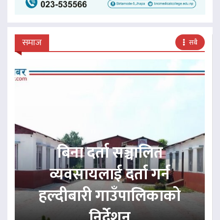
समाज
सबै
बिना दर्ता सञ्चालित
व्यवसायलाई दर्ता गर्न
हल्दीबारी गाउँपालिकाको
निर्देशन