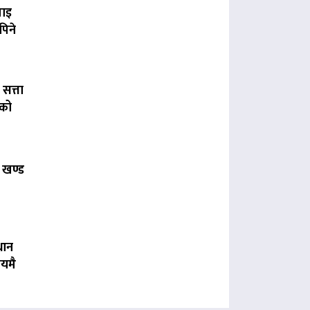
पाइ
पिने
 सत्ता
लको
 खण्ड
धान
यमै