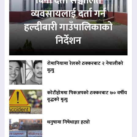
बिना दर्ता सञ्चालित
व्यवसायलाई दर्ता गर्न
हल्दीबारी गाउँपालिकाको
निर्देशन
रोमानियामा रेलको ठक्करबाट २ नेपालीको
मृत्यु
कोटीहोममा पिकअपको ठक्करबाट ७० वर्षीय
वृद्धको मृत्यु
धनुषामा निषेधाज्ञा हट्यो