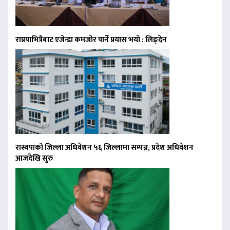
राप्रपाभित्रैबाट एजेन्डा कमजोर पार्ने प्रयास भयो : लिङ्देन
रास्वपाको जिल्ला अधिवेशन ५६ जिल्लामा सम्पन्न, प्रदेश अधिवेशन
आजदेखि सुरु