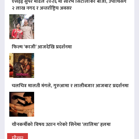
एसइई सुपर मोडल २०२६ मा सौरभ सिटौलाको बाजी, उपाधिसँगै
२ लाख नगद र अन्तर्राष्ट्रिय अवसर
फिल्म ‘काजी’ आजदेखि प्रदर्शनमा
चलचित्र मालती मंगले, गुरुआमा र लालीबजार आजबाट प्रदर्शनमा
यौनकर्मीको विषय उठान गरेको सिनेमा ‘लालिमा’ हलमा
मौसम