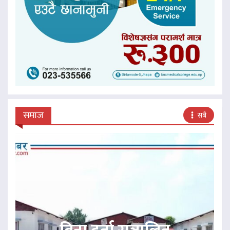
समाज
सबै