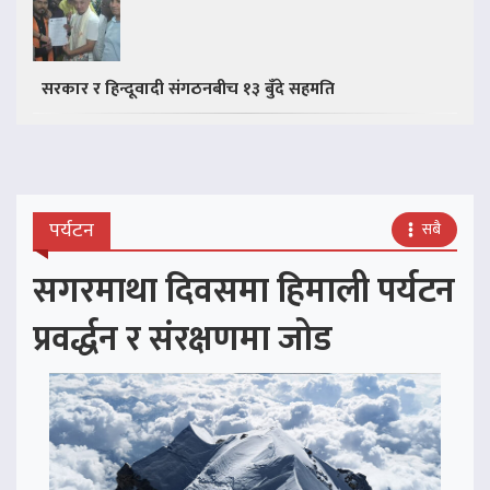
सरकार र हिन्दूवादी संगठनबीच १३ बुँदे सहमति
पर्यटन
सबै
सगरमाथा दिवसमा हिमाली पर्यटन
प्रवर्द्धन र संरक्षणमा जोड