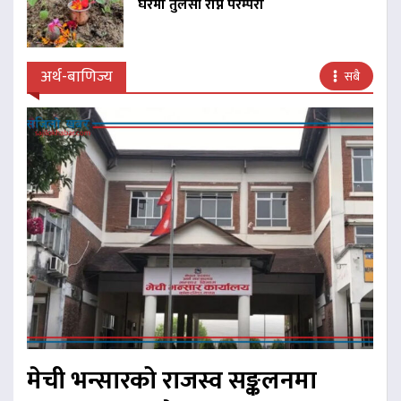
घरमा तुलसी रोप्ने परम्परा
अर्थ-बाणिज्य
सबै
मेची भन्सारको राजस्व सङ्कलनमा