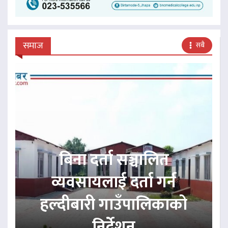
समाज
सबै
बिना दर्ता सञ्चालित
व्यवसायलाई दर्ता गर्न
हल्दीबारी गाउँपालिकाको
निर्देशन