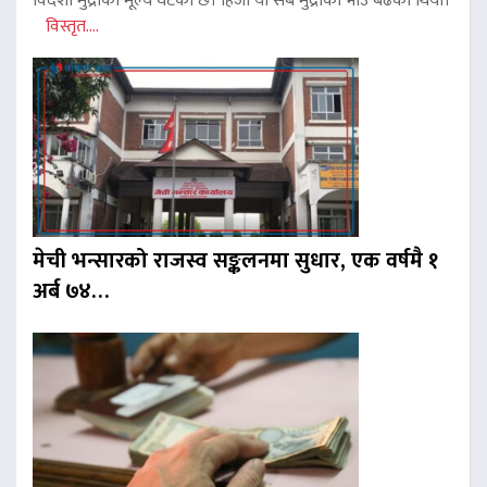
विदेशी मुद्राको मूल्य घटेको छ। हिजो यी सबै मुद्राको भाउ बढेको थियो।
विस्तृत....
मेची भन्सारको राजस्व सङ्कलनमा सुधार, एक वर्षमै १
अर्ब ७४…