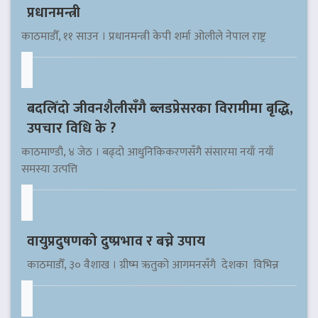
प्रधानमन्त्री
काठमाडौँ, ११ साउन । प्रधानमन्त्री केपी शर्मा ओलीले नेपाल राष्ट्र
बदलिँदो जीवनशैलीसँगै ब्लडप्रेसरका विरामीमा बृद्धि,
उपचार विधि के ?
काठमाण्डौ, ४ जेठ । बढ्दो आधुनिकिकरणसँगै संसारमा नयाँ नयाँ
समस्या उत्पत्ति
वायुप्रदुषणको दुष्प्रभाव र बच्ने उपाय
काठमाडौँ, ३० वैशाख । ग्रीष्म ऋतुको आगमनसँगै देशका विभिन्न