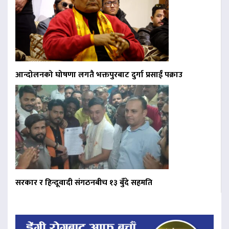
आन्दोलनको घोषणा लगतै भक्तपुरबाट दुर्गा प्रसाईं पक्राउ
सरकार र हिन्दूवादी संगठनबीच १३ बुँदे सहमति