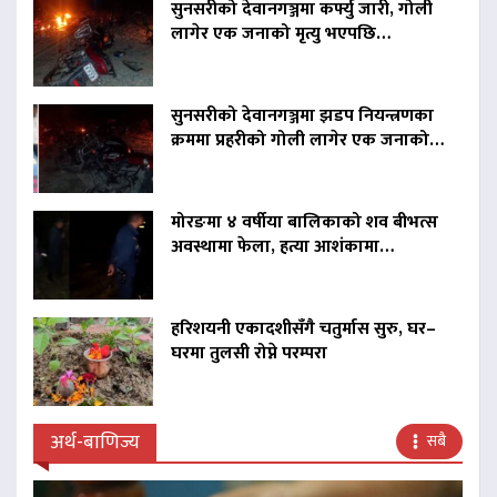
सुनसरीको देवानगञ्जमा कर्फ्यु जारी, गोली
लागेर एक जनाको मृत्यु भएपछि…
सुनसरीको देवानगञ्जमा झडप नियन्त्रणका
क्रममा प्रहरीको गोली लागेर एक जनाको…
मोरङमा ४ वर्षीया बालिकाको शव बीभत्स
अवस्थामा फेला, हत्या आशंकामा…
हरिशयनी एकादशीसँगै चतुर्मास सुरु, घर–
घरमा तुलसी रोप्ने परम्परा
अर्थ-बाणिज्य
सबै