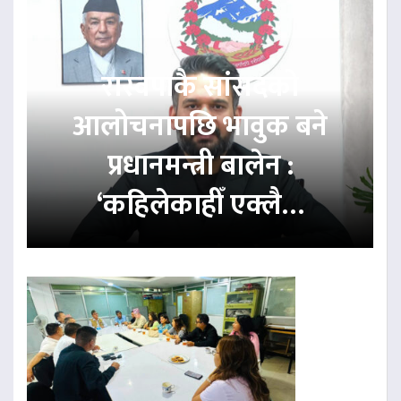
रास्वपाकै सांसदको
आलोचनापछि भावुक बने
प्रधानमन्त्री बालेन :
‘कहिलेकाहीँ एक्लै…