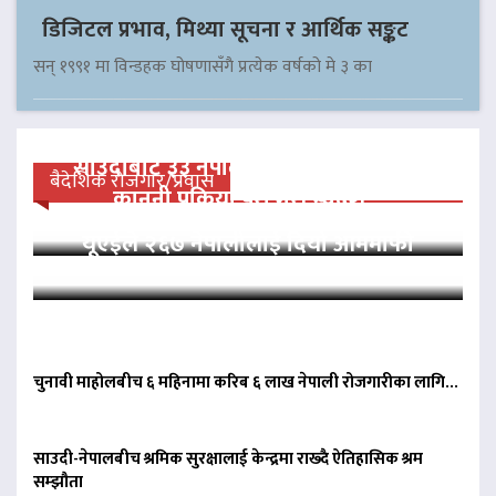
डिजिटल प्रभाव, मिथ्या सूचना र आर्थिक सङ्कट
सन् १९९१ मा विन्डहक घोषणासँगै प्रत्येक वर्षको मे ३ का
साउदीबाट ३३ नेपाली कैदीलाई आममाफी,
बैदेशिक रोजगार/प्रवास
कानुनी प्रक्रिया पूरा गरी स्वदेश…
यूएईले २६७ नेपालीलाई दियो आममाफी
चुनावी माहोलबीच ६ महिनामा करिब ६ लाख नेपाली रोजगारीका लागि…
साउदी-नेपालबीच श्रमिक सुरक्षालाई केन्द्रमा राख्दै ऐतिहासिक श्रम
सम्झौता