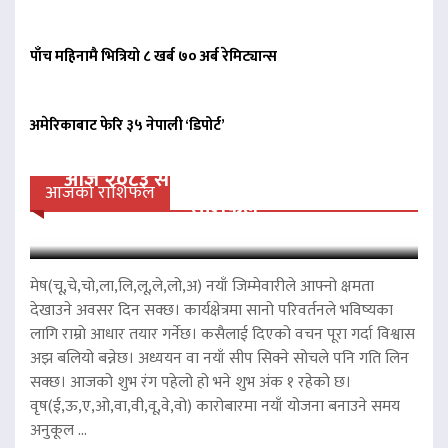
पाँच महिनामै भित्रियो ८ खर्ब ७० अर्ब रेमिट्यान्स
अमेरिकाबाट फेरि ३५ नेपाली ‘डिपोर्ट’
आज २०८३ साल साउन २३ गते शनिवारको
आजको राशिफल
राशिफल
मेष(चू,चे,चो,ला,लि,लू,ले,लो,अ) नयाँ जिम्मेवारीले आफ्नो क्षमता
देखाउने अवसर दिन सक्छ। कार्यक्षेत्रमा सानो परिवर्तनले भविष्यका
लागि राम्रो आधार तयार गर्नेछ। कसैलाई दिएको वचन पूरा गर्दा विश्वास
अझ बलियो बन्नेछ। अध्ययन वा नयाँ सीप सिक्ने सोचले पनि गति लिन
सक्छ। आजको शुभ रंग पहेलो हो भने शुभ अंक १ रहेको छ।
वृष(ई,ऊ,ए,ओ,वा,वी,वू,वे,वो) कारोबारमा नयाँ योजना बनाउने समय
अनुकूल ...