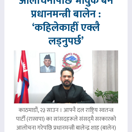
आलोचनापछि भावुक बने
प्रधानमन्त्री बालेन :
‘कहिलेकाहीँ एक्लै
लड्नुपर्छ’
काठमाडौं, २३ साउन । आफ्नै दल राष्ट्रिय स्वतन्त्र
पार्टी (रास्वपा) का सांसदहरूले संसद्‌मै सरकारको
आलोचना गरेपछि प्रधानमन्त्री बालेन्द्र शाह (बालेन)