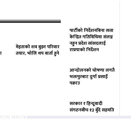
‘कहिलेकाहीँ एक्लै…
पार्टीको निर्देशनबिना सत्ता
केन्द्रित गतिविधिमा संलग्न
नहुन प्रदेश सांसदलाई
मेहताको शव बुझ्न परिवार
राप्रपाको निर्देशन
ा
तयार, भोलि थप वार्ता हुने
आन्दोलनको घोषणा लगतै
भक्तपुरबाट दुर्गा प्रसाईं
पक्राउ
वसायलाई
सरकार र हिन्दूवादी
संगठनबीच १३ बुँदे सहमति
पालिकाको