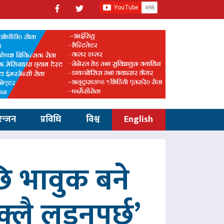
रन्जन
प्रविधि
विश्व
English
 भावुक बने
्लै लड्नुपर्छ’