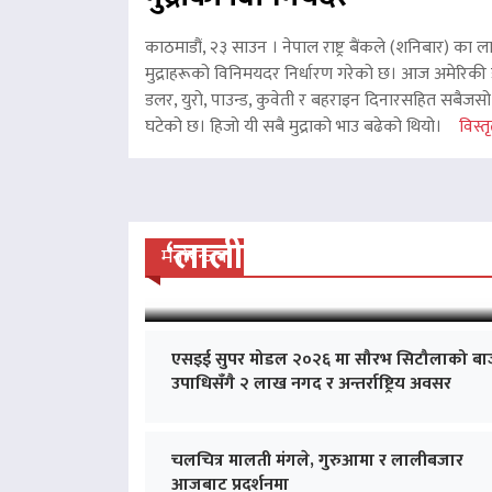
काठमाडौं, २३ साउन । नेपाल राष्ट्र बैंकले (शनिबार) का ल
मुद्राहरूको विनिमयदर निर्धारण गरेको छ। आज अमेरिकी ड
डलर, युरो, पाउन्ड, कुवेती र बहराइन दिनारसहित सबैजसो व
घटेको छ। हिजो यी सबै मुद्राको भाउ बढेको थियो।
विस्तृ
‘लालीबजार’को सफल यात्रा
मनोरन्जन
एसइई सुपर मोडल २०२६ मा सौरभ सिटौलाको बा
उपाधिसँगै २ लाख नगद र अन्तर्राष्ट्रिय अवसर
चलचित्र मालती मंगले, गुरुआमा र लालीबजार
आजबाट प्रदर्शनमा