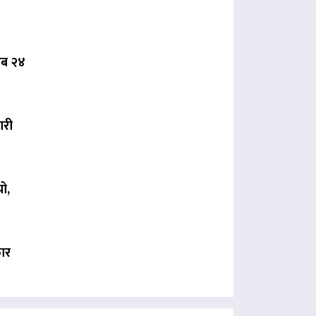
 अब २४
ारी
ो,
कार