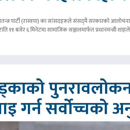
तन्त्र पार्टी (रास्वपा) का सांसदहरूले संसद्‌मै सरकारको आलोचना गर
र राति ११ बजेर ६ मिनेटमा सामाजिक सञ्जालमार्फत प्रधानमन्त्र
खड्काको पुनरावलोकन
वाइ गर्न सर्वोच्चको अ