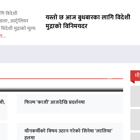
ागि विदेशी
यस्तो छ आज बुधबारका लागि विदेशी
लर, अस्ट्रेलियन
मुद्राको विनिमयदर
िदेशी मुद्राको मूल्य
त....
 जारी, प्रदर्शनको ५१औँ दिन पूरा
म
जी,
फिल्म ‘काजी’ आजदेखि प्रदर्शनमा
यौनकर्मीको विषय उठान गरेको सिनेमा ‘लालिमा’
हलमा