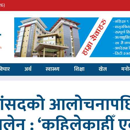
26)
विचार
अर्थ
स्वास्थ्य
शिक्षा
खेल
मनो
 सांसदको आलोचनापछि
 बालेन : ‘कहिलेकाहीँ एक