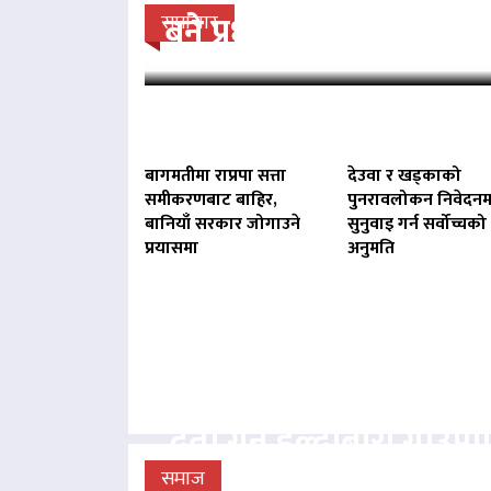
बने प्रधानमन्त्री बालेन : 
समाचार
बागमतीमा राप्रपा सत्ता
देउवा र खड्काको
समीकरणबाट बाहिर,
पुनरावलोकन निवेदनम
बानियाँ सरकार जोगाउने
सुनुवाइ गर्न सर्वोच्चको
प्रयासमा
अनुमति
बिना दर्ता सञ्चालित व्य
दर्ता गर्न हल्दीबारी गाउँ
निर्देशन
समाज