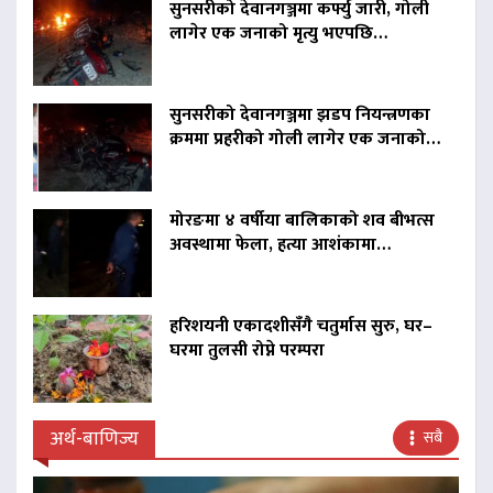
सुनसरीको देवानगञ्जमा कर्फ्यु जारी, गोली
लागेर एक जनाको मृत्यु भएपछि…
सुनसरीको देवानगञ्जमा झडप नियन्त्रणका
क्रममा प्रहरीको गोली लागेर एक जनाको…
मोरङमा ४ वर्षीया बालिकाको शव बीभत्स
अवस्थामा फेला, हत्या आशंकामा…
हरिशयनी एकादशीसँगै चतुर्मास सुरु, घर–
घरमा तुलसी रोप्ने परम्परा
अर्थ-बाणिज्य
सबै