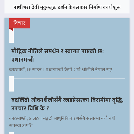
पाथीभरा देवी मुकुम्लुङ दर्शन केबलकार निर्माण कार्य शुरू
विचार
मौद्रिक नीतिले समर्थन र स्वागत पाएको छ:
प्रधानमन्त्री
काठमाडौँ, ११ साउन । प्रधानमन्त्री केपी शर्मा ओलीले नेपाल राष्ट्र
बदलिँदो जीवनशैलीसँगै ब्लडप्रेसरका विरामीमा बृद्धि,
उपचार विधि के ?
काठमाण्डौ, ४ जेठ । बढ्दो आधुनिकिकरणसँगै संसारमा नयाँ नयाँ
समस्या उत्पत्ति