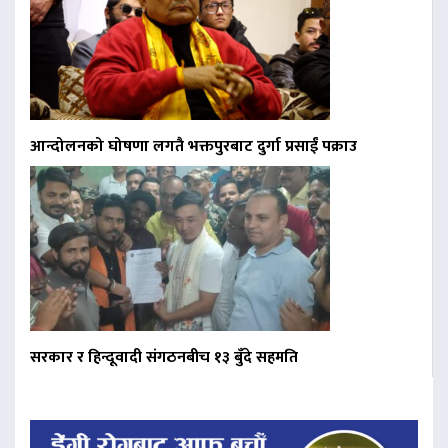
आन्दोलनको घोषणा लगतै भक्तपुरबाट दुर्गा प्रसाईं पक्राउ
सरकार र हिन्दूवादी संगठनबीच १३ बुँदे सहमति