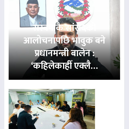
रास्वपाकै सांसदको
आलोचनापछि भावुक बने
प्रधानमन्त्री बालेन :
‘कहिलेकाहीँ एक्लै…