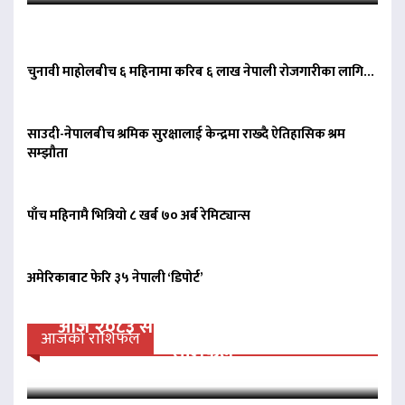
चुनावी माहोलबीच ६ महिनामा करिब ६ लाख नेपाली रोजगारीका लागि…
साउदी-नेपालबीच श्रमिक सुरक्षालाई केन्द्रमा राख्दै ऐतिहासिक श्रम
सम्झौता
पाँच महिनामै भित्रियो ८ खर्ब ७० अर्ब रेमिट्यान्स
अमेरिकाबाट फेरि ३५ नेपाली ‘डिपोर्ट’
आज २०८३ साल साउन २३ गते शनिवारको
आजको राशिफल
राशिफल