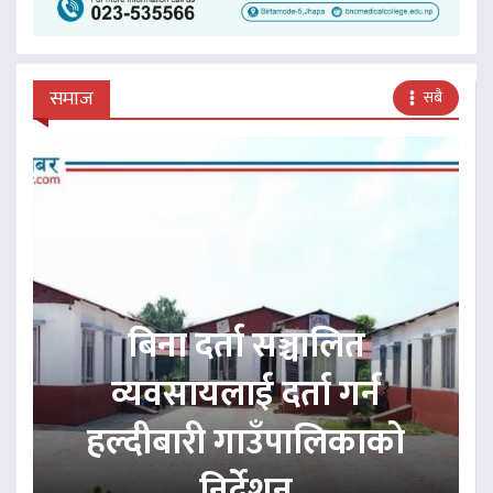
समाज
सबै
बिना दर्ता सञ्चालित
व्यवसायलाई दर्ता गर्न
हल्दीबारी गाउँपालिकाको
निर्देशन