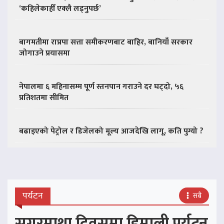
‘कहिलेकाहीँ एक्लै लड्नुपर्छ’
बागमतीमा राप्रपा सत्ता समीकरणबाट बाहिर, बानियाँ सरकार
जोगाउने प्रयासमा
नेपालमा ६ महिनासम्म पूर्ण स्तनपान गराउने दर घट्दो, ५६
प्रतिशतमा सीमित
बढाइएको पेट्रोल र डिजेलको मूल्य आजदेखि लागू, कति पुग्यो ?
पर्यटन
सबै
सगरमाथा दिवसमा हिमाली पर्यटन