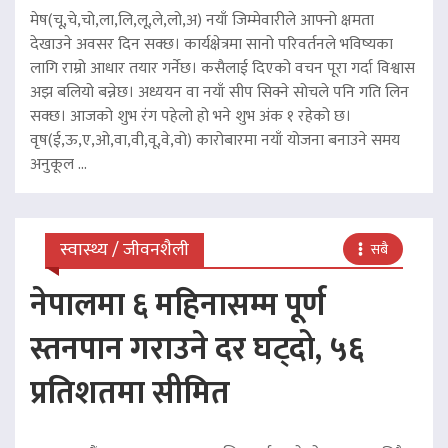
मेष(चू,चे,चो,ला,लि,लू,ले,लो,अ) नयाँ जिम्मेवारीले आफ्नो क्षमता
देखाउने अवसर दिन सक्छ। कार्यक्षेत्रमा सानो परिवर्तनले भविष्यका
लागि राम्रो आधार तयार गर्नेछ। कसैलाई दिएको वचन पूरा गर्दा विश्वास
अझ बलियो बन्नेछ। अध्ययन वा नयाँ सीप सिक्ने सोचले पनि गति लिन
सक्छ। आजको शुभ रंग पहेलो हो भने शुभ अंक १ रहेको छ।
वृष(ई,ऊ,ए,ओ,वा,वी,वू,वे,वो) कारोबारमा नयाँ योजना बनाउने समय
अनुकूल ...
स्वास्थ्य / जीवनशैली
सबै
नेपालमा ६ महिनासम्म पूर्ण
स्तनपान गराउने दर घट्दो, ५६
प्रतिशतमा सीमित