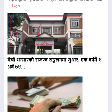
विदेशी मुद्राको मूल्य घटेको छ। हिजो यी सबै मुद्राको भाउ बढेको थियो।
विस्तृत....
मेची भन्सारको राजस्व सङ्कलनमा सुधार, एक वर्षमै १
अर्ब ७४…