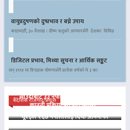
वायुप्रदुषणको दुष्प्रभाव र बच्ने उपाय
काठमाडौँ, ३० वैशाख । ग्रीष्म ऋतुको आगमनसँगै देशका विभिन्न
डिजिटल प्रभाव, मिथ्या सूचना र आर्थिक सङ्कट
सन् १९९१ मा विन्डहक घोषणासँगै प्रत्येक वर्षको मे ३ का
साउदीबाट ३३ नेपाली कैदीलाई आममाफी,
बैदेशिक रोजगार/प्रवास
कानुनी प्रक्रिया पूरा गरी स्वदेश…
यूएईले २६७ नेपालीलाई दियो आममाफी