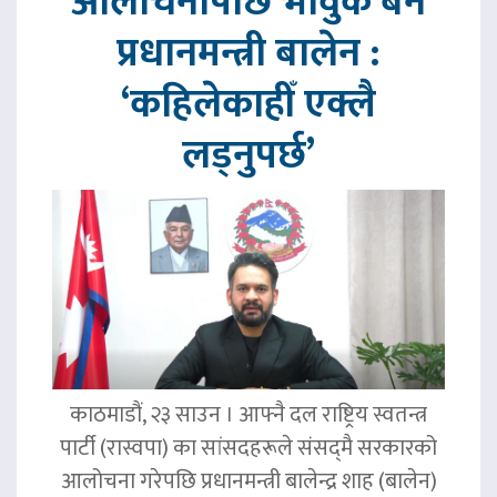
आलोचनापछि भावुक बने
प्रधानमन्त्री बालेन :
‘कहिलेकाहीँ एक्लै
लड्नुपर्छ’
काठमाडौं, २३ साउन । आफ्नै दल राष्ट्रिय स्वतन्त्र
पार्टी (रास्वपा) का सांसदहरूले संसद्‌मै सरकारको
आलोचना गरेपछि प्रधानमन्त्री बालेन्द्र शाह (बालेन)