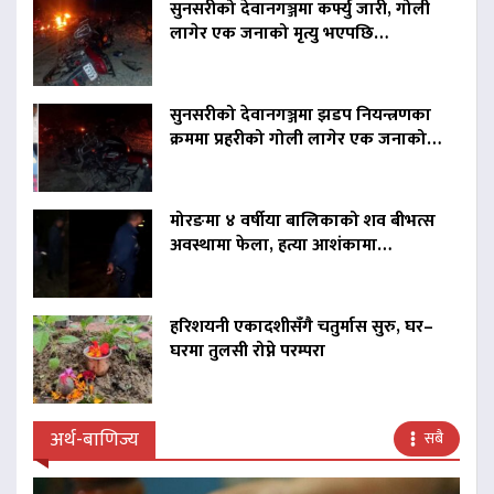
सुनसरीको देवानगञ्जमा कर्फ्यु जारी, गोली
लागेर एक जनाको मृत्यु भएपछि…
सुनसरीको देवानगञ्जमा झडप नियन्त्रणका
क्रममा प्रहरीको गोली लागेर एक जनाको…
मोरङमा ४ वर्षीया बालिकाको शव बीभत्स
अवस्थामा फेला, हत्या आशंकामा…
हरिशयनी एकादशीसँगै चतुर्मास सुरु, घर–
घरमा तुलसी रोप्ने परम्परा
अर्थ-बाणिज्य
सबै