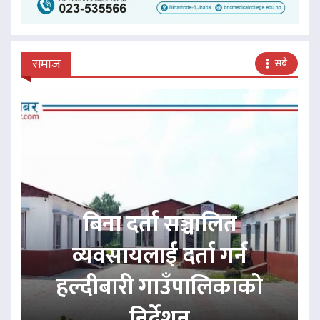
समाज
सबै
बिना दर्ता सञ्चालित
व्यवसायलाई दर्ता गर्न
हल्दीबारी गाउँपालिकाको
निर्देशन