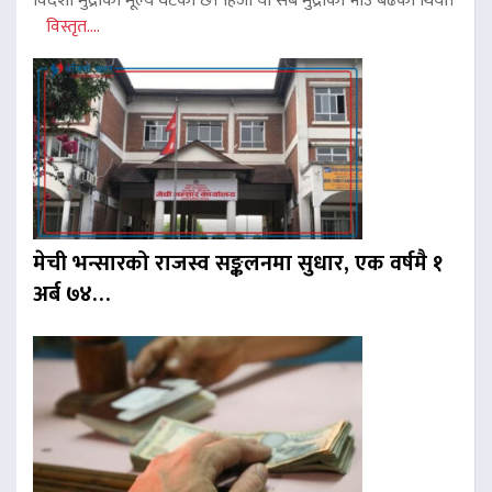
विदेशी मुद्राको मूल्य घटेको छ। हिजो यी सबै मुद्राको भाउ बढेको थियो।
विस्तृत....
मेची भन्सारको राजस्व सङ्कलनमा सुधार, एक वर्षमै १
अर्ब ७४…