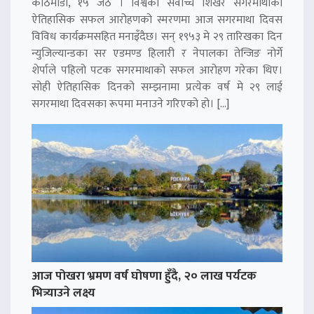
काठमाडौं, १५ जेठ । विश्वको सर्वोच्च शिखर सगरमाथाको
ऐतिहासिक सफल आरोहणको स्मरणमा आज सगरमाथा दिवस
विविध कार्यक्रमसहित मनाइँदैछ। सन् १९५३ मे २९ तारिखका दिन
न्युजिल्यान्डका सर एडमण्ड हिलारी र नेपालका तेन्जिङ नोर्गे
शेर्पाले पहिलो पटक सगरमाथाको सफल आरोहण गरेका थिए।
सोही ऐतिहासिक दिनको सम्झनामा प्रत्येक वर्ष मे २९ लाई
सगरमाथा दिवसका रूपमा मनाउने गरिएको हो। […]
आज पोखरा भ्रमण वर्ष घोषणा हुँदै, २० लाख पर्यटक
भित्र्याउने लक्ष्य