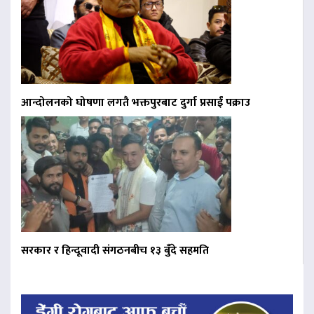
आन्दोलनको घोषणा लगतै भक्तपुरबाट दुर्गा प्रसाईं पक्राउ
सरकार र हिन्दूवादी संगठनबीच १३ बुँदे सहमति