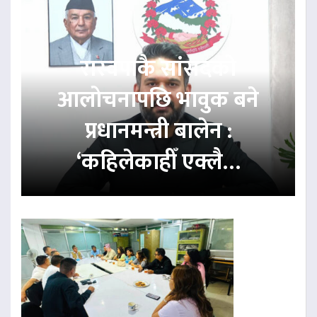
रास्वपाकै सांसदको
आलोचनापछि भावुक बने
प्रधानमन्त्री बालेन :
‘कहिलेकाहीँ एक्लै…