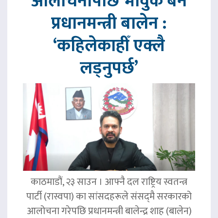
आलोचनापछि भावुक बने
प्रधानमन्त्री बालेन :
‘कहिलेकाहीँ एक्लै
लड्नुपर्छ’
काठमाडौं, २३ साउन । आफ्नै दल राष्ट्रिय स्वतन्त्र
पार्टी (रास्वपा) का सांसदहरूले संसद्‌मै सरकारको
आलोचना गरेपछि प्रधानमन्त्री बालेन्द्र शाह (बालेन)