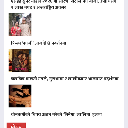
एसइई सुपर मोडल २०२६ मा सौरभ सिटौलाको बाजी, उपाधिसँगै
२ लाख नगद र अन्तर्राष्ट्रिय अवसर
फिल्म ‘काजी’ आजदेखि प्रदर्शनमा
चलचित्र मालती मंगले, गुरुआमा र लालीबजार आजबाट प्रदर्शनमा
यौनकर्मीको विषय उठान गरेको सिनेमा ‘लालिमा’ हलमा
मौसम