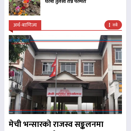
घरमा तुलसी रोप्ने परम्परा
अर्थ-बाणिज्य
सबै
मेची भन्सारको राजस्व सङ्कलनमा