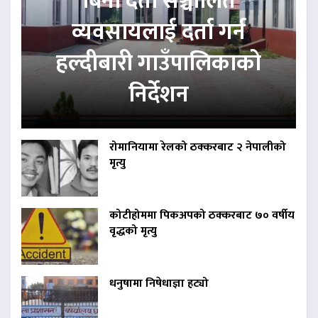
बिना दर्ता सञ्चालित
व्यवसायलाई दर्ता गर्न
हल्दीबारी गाउँपालिकाको
निर्देशन
रोमानियामा रेलको ठक्करबाट २ नेपालीको
मृत्यु
कोटीहोममा पिकअपको ठक्करबाट ७० वर्षीय
वृद्धको मृत्यु
धनुषामा निषेधाज्ञा हट्यो