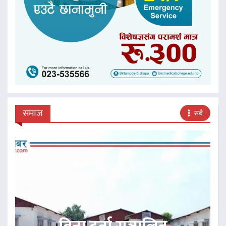
समाज
सबै