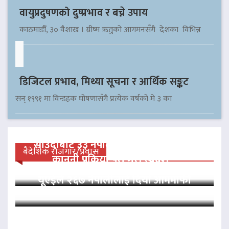
वायुप्रदुषणको दुष्प्रभाव र बच्ने उपाय
काठमाडौँ, ३० वैशाख । ग्रीष्म ऋतुको आगमनसँगै देशका विभिन्न
डिजिटल प्रभाव, मिथ्या सूचना र आर्थिक सङ्कट
सन् १९९१ मा विन्डहक घोषणासँगै प्रत्येक वर्षको मे ३ का
साउदीबाट ३३ नेपाली कैदीलाई आममाफी,
बैदेशिक रोजगार/प्रवास
कानुनी प्रक्रिया पूरा गरी स्वदेश…
यूएईले २६७ नेपालीलाई दियो आममाफी