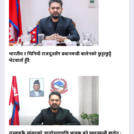
भारतीय र चिनियाँ राजदूतसँग प्रधानमन्त्री बालेनको छुट्टाछुट्टै
भेटवार्ता हुँदै
रास्वपाकै सांसदको आलोचनापछि भावुक बने प्रधानमन्त्री बालेन :