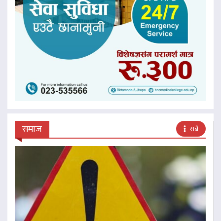
समाज
सबै