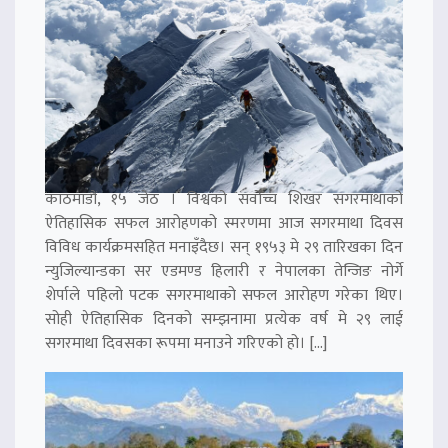
काठमाडौं, १५ जेठ । विश्वको सर्वोच्च शिखर सगरमाथाको
ऐतिहासिक सफल आरोहणको स्मरणमा आज सगरमाथा दिवस
विविध कार्यक्रमसहित मनाइँदैछ। सन् १९५३ मे २९ तारिखका दिन
न्युजिल्यान्डका सर एडमण्ड हिलारी र नेपालका तेन्जिङ नोर्गे
शेर्पाले पहिलो पटक सगरमाथाको सफल आरोहण गरेका थिए।
सोही ऐतिहासिक दिनको सम्झनामा प्रत्येक वर्ष मे २९ लाई
सगरमाथा दिवसका रूपमा मनाउने गरिएको हो। […]