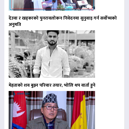
देउवा र खड्काको पुनरावलोकन निवेदनमा सुनुवाइ गर्न सर्वोच्चको
अनुमति
मेहताको शव बुझ्न परिवार तयार, भोलि थप वार्ता हुने