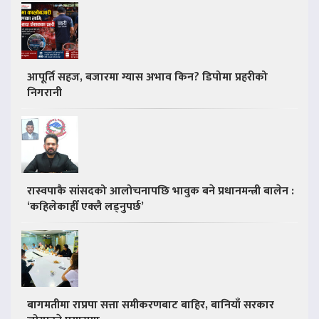
आपूर्ति सहज, बजारमा ग्यास अभाव किन? डिपोमा प्रहरीको
निगरानी
रास्वपाकै सांसदको आलोचनापछि भावुक बने प्रधानमन्त्री बालेन :
‘कहिलेकाहीँ एक्लै लड्नुपर्छ’
बागमतीमा राप्रपा सत्ता समीकरणबाट बाहिर, बानियाँ सरकार