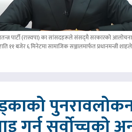
तन्त्र पार्टी (रास्वपा) का सांसदहरूले संसद्‌मै सरकारको आलोचना गर
र राति ११ बजेर ६ मिनेटमा सामाजिक सञ्जालमार्फत प्रधानमन्त्र
खड्काको पुनरावलोकन
वाइ गर्न सर्वोच्चको अ