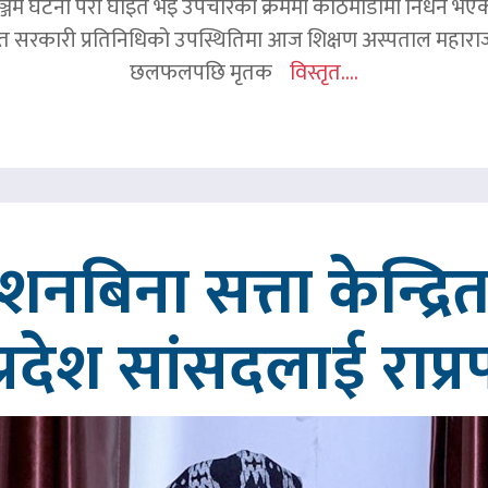
जम घटना परी घाइते भइ उपचारको क्रममा काठमाडौंमा निधन भएका रव
हित सरकारी प्रतिनिधिको उपस्थितिमा आज शिक्षण अस्पताल महाराज
छलफलपछि मृतक
विस्तृत....
्देशनबिना सत्ता केन्द्
प्रदेश सांसदलाई राप्र