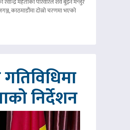
ीन्द्र मेहताको परिवारले शव बुझ्न मन्जुर
गञ्ज, काठमाडौंमा दोस्रो चरणमा भएको
रित गतिविधिमा
पाको निर्देशन