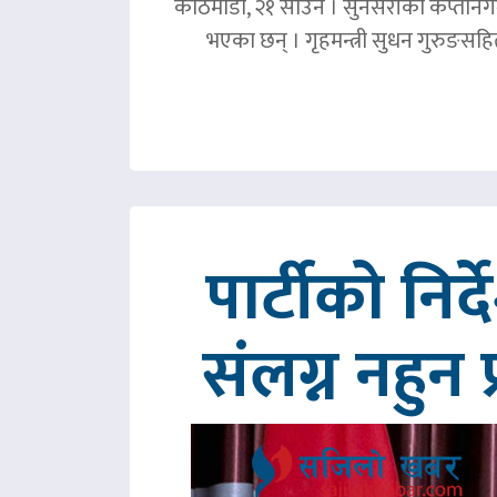
काठमाडौं, २१ साउन । सुनसरीको कप्तानगञ्
भएका छन् । गृहमन्त्री सुधन गुरुङस
पार्टीको निर
संलग्न नहुन 