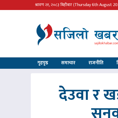
श्रावण २१, २०८३ बिहीबार
(Thursday 6th August 20
गृहपृष्ठ
समाचार
राजनीति
देउवा र 
सुनु