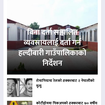
बिना दर्ता सञ्चालित
व्यवसायलाई दर्ता गर्न
हल्दीबारी गाउँपालिकाको
निर्देशन
रोमानियामा रेलको ठक्करबाट २ नेपालीको
मृत्यु
कोटीहोममा पिकअपको ठक्करबाट ७० वर्षीय