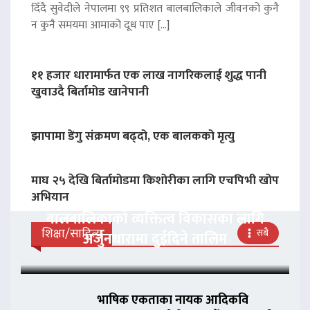
दिँदै सुवेदीले नेपालमा ९९ प्रतिशत बालबालिकाले जीवनको कुनै
न कुनै समयमा आमाको दूध पाए […]
११ हजार धारामार्फत एक लाख नागरिकलाई शुद्ध पानी
खुवाउदै बिर्तामोड खानेपानी
झापामा डेंगु संक्रमण बढ्दो, एक बालकको मृत्यु
माघ २५ देखि बिर्तामोडमा किशोरीका लागि एचपिभी खोप
अभियान
बालबालिकाको व्यक्तित्व विकासका लागि
शिक्षा/साहित्य
सबै
अर्जुनधारामा दुईदिने तालिम
भाषिक एकताका नायक आदिकवि