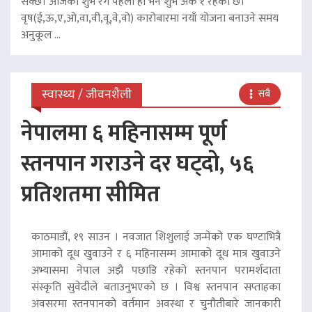
सक्छ। आजको शुभ रंग पहेलो हो भने शुभ अंक १ रहेको छ।
वृष(ई,ऊ,ए,ओ,वा,वी,वू,वे,वो) कारोबारमा नयाँ योजना बनाउने समय
अनुकूल ...
स्वास्थ्य / जीवनशैली
सबै
नेपालमा ६ महिनासम्म पूर्ण
स्तनपान गराउने दर घट्दो, ५६
प्रतिशतमा सीमित
काठमाडौं, १९ साउन । नवजात शिशुलाई जन्मेको एक घण्टाभित्रै
आमाको दूध खुवाउने र ६ महिनासम्म आमाको दूध मात्र खुवाउने
अभ्यासमा नेपाल अझै पछाडि रहेको स्तनपान परामर्शदाता
संस्कृति सुवेदीले बताउनुभएको छ । विश्व स्तनपान सप्ताहका
अवसरमा स्तनपानको वर्तमान अवस्था र चुनौतीबारे जानकारी