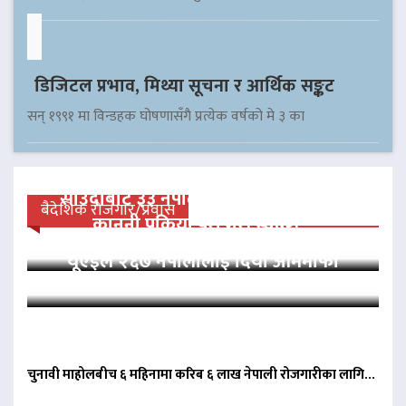
डिजिटल प्रभाव, मिथ्या सूचना र आर्थिक सङ्कट
सन् १९९१ मा विन्डहक घोषणासँगै प्रत्येक वर्षको मे ३ का
साउदीबाट ३३ नेपाली कैदीलाई आममाफी,
बैदेशिक रोजगार/प्रवास
कानुनी प्रक्रिया पूरा गरी स्वदेश…
यूएईले २६७ नेपालीलाई दियो आममाफी
चुनावी माहोलबीच ६ महिनामा करिब ६ लाख नेपाली रोजगारीका लागि…