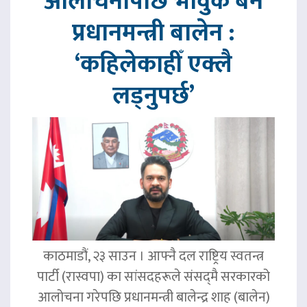
आलोचनापछि भावुक बने
प्रधानमन्त्री बालेन :
‘कहिलेकाहीँ एक्लै
लड्नुपर्छ’
काठमाडौं, २३ साउन । आफ्नै दल राष्ट्रिय स्वतन्त्र
पार्टी (रास्वपा) का सांसदहरूले संसद्‌मै सरकारको
आलोचना गरेपछि प्रधानमन्त्री बालेन्द्र शाह (बालेन)