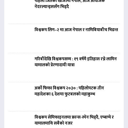
पहिलो जितको खोजीमा नेपाल, आज आयोजक
नेदरल्यान्ड्ससँग भिड्दै
विश्वकप लिग–२ मा आज नेपाल र नामिबियाबीच भिडन्त
गरिबीदेखि विश्वकपसम्म : १९ वर्षमै इतिहास रच्ने लामिन
यामालको प्रेरणादायी यात्रा
अर्को फिफा विश्वकप २०३० : पहिलोपटक तीन
महादेशका ६ देशमा फुटबलको महाकुम्भ
विश्वकप सेमिफाइनलमा फ्रान्स-स्पेन भिड्दै, एम्बाप्पे र
यामालमाथि सबैको नजर