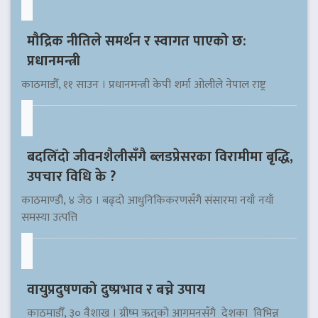
मौद्रिक नीतिले समर्थन र स्वागत पाएको छ:
प्रधानमन्त्री
काठमाडौँ, ११ साउन । प्रधानमन्त्री केपी शर्मा ओलीले नेपाल राष्ट्र
बदलिँदो जीवनशैलीसँगै ब्लडप्रेसरका विरामीमा बृद्धि,
उपचार विधि के ?
काठमाण्डौ, ४ जेठ । बढ्दो आधुनिकिकरणसँगै संसारमा नयाँ नयाँ
समस्या उत्पत्ति
वायुप्रदुषणको दुष्प्रभाव र बच्ने उपाय
काठमाडौँ, ३० वैशाख । ग्रीष्म ऋतुको आगमनसँगै देशका विभिन्न