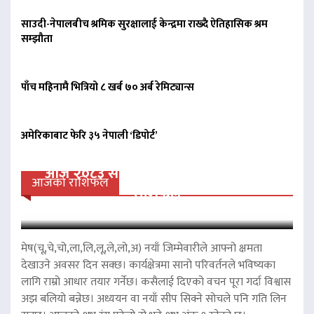
साउदी-नेपालबीच श्रमिक सुरक्षालाई केन्द्रमा राख्दै ऐतिहासिक श्रम
सम्झौता
पाँच महिनामै भित्रियो ८ खर्ब ७० अर्ब रेमिट्यान्स
अमेरिकाबाट फेरि ३५ नेपाली ‘डिपोर्ट’
आज २०८३ साल साउन २३ गते शनिवारको
आजको राशिफल
राशिफल
मेष(चू,चे,चो,ला,लि,लू,ले,लो,अ) नयाँ जिम्मेवारीले आफ्नो क्षमता
देखाउने अवसर दिन सक्छ। कार्यक्षेत्रमा सानो परिवर्तनले भविष्यका
लागि राम्रो आधार तयार गर्नेछ। कसैलाई दिएको वचन पूरा गर्दा विश्वास
अझ बलियो बन्नेछ। अध्ययन वा नयाँ सीप सिक्ने सोचले पनि गति लिन