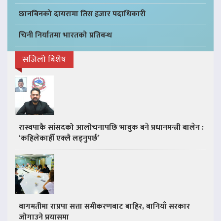
छानबिनको दायरामा तिस हजार पदाधिकारी
चिनी निर्यातमा भारतको प्रतिबन्ध
सजिलो बिशेष
रास्वपाकै सांसदको आलोचनापछि भावुक बने प्रधानमन्त्री बालेन :
‘कहिलेकाहीँ एक्लै लड्नुपर्छ’
बागमतीमा राप्रपा सत्ता समीकरणबाट बाहिर, बानियाँ सरकार
जोगाउने प्रयासमा