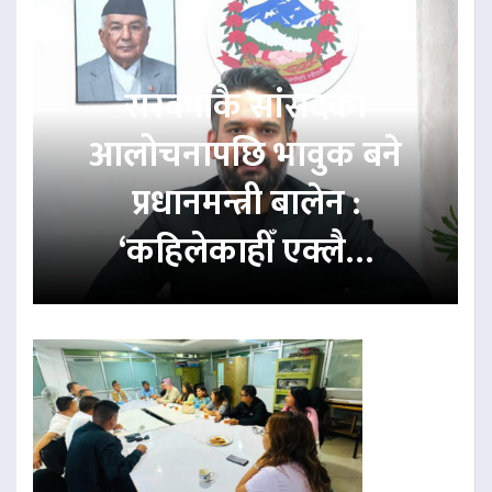
रास्वपाकै सांसदको
आलोचनापछि भावुक बने
प्रधानमन्त्री बालेन :
‘कहिलेकाहीँ एक्लै…