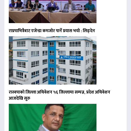
राप्रपाभित्रैबाट एजेन्डा कमजोर पार्ने प्रयास भयो : लिङ्देन
रास्वपाको जिल्ला अधिवेशन ५६ जिल्लामा सम्पन्न, प्रदेश अधिवेशन
आजदेखि सुरु