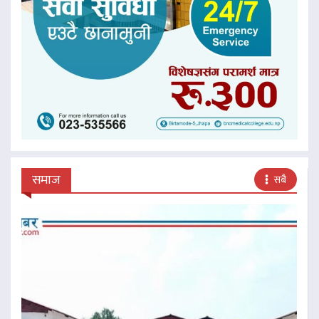
समाज
सबै