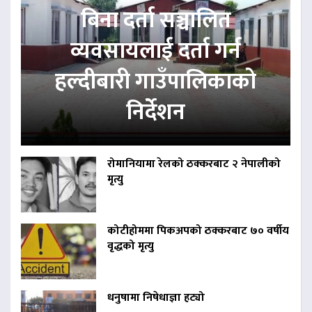
बिना दर्ता सञ्चालित
व्यवसायलाई दर्ता गर्न
हल्दीबारी गाउँपालिकाको
निर्देशन
रोमानियामा रेलको ठक्करबाट २ नेपालीको
मृत्यु
कोटीहोममा पिकअपको ठक्करबाट ७० वर्षीय
वृद्धको मृत्यु
धनुषामा निषेधाज्ञा हट्यो