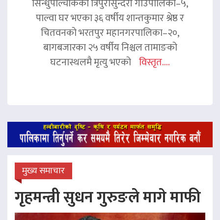
सिन्धुपाल्चोकको त्रिपुरासुन्दरी गाउँपालिका–५,
पाल्वा घर भएका ३६ वर्षीय शान्तकुमार श्रेष्ठ र
चितवनको भरतपुर महानगरपालिका–२०,
बागबजारका २५ वर्षीय निश्चल तामाङको
घटनास्थलमै मृत्यु भएको
विस्तृत....
मुख्य समाचार
गृहमन्त्री सुधन गुरुङले मागे माफी