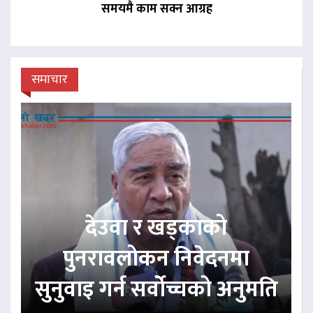
समयमै काम सक्न आग्रह
समाचार
देउवा र खड्काको
पुनरावलोकन निवेदनमा
सुनुवाइ गर्न सर्वोच्चको अनुमति