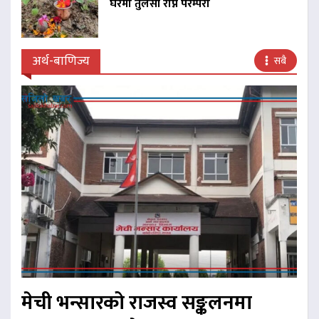
घरमा तुलसी रोप्ने परम्परा
अर्थ-बाणिज्य
सबै
मेची भन्सारको राजस्व सङ्कलनमा