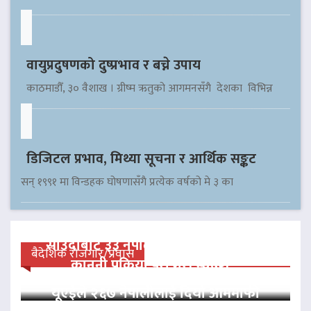
वायुप्रदुषणको दुष्प्रभाव र बच्ने उपाय
काठमाडौँ, ३० वैशाख । ग्रीष्म ऋतुको आगमनसँगै देशका विभिन्न
डिजिटल प्रभाव, मिथ्या सूचना र आर्थिक सङ्कट
सन् १९९१ मा विन्डहक घोषणासँगै प्रत्येक वर्षको मे ३ का
साउदीबाट ३३ नेपाली कैदीलाई आममाफी,
बैदेशिक रोजगार/प्रवास
कानुनी प्रक्रिया पूरा गरी स्वदेश…
यूएईले २६७ नेपालीलाई दियो आममाफी