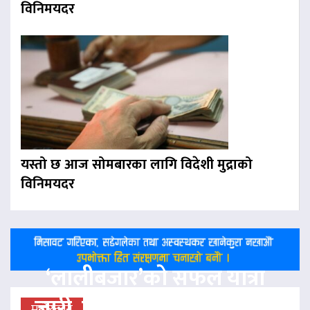
विनिमयदर
यस्तो छ आज सोमबारका लागि विदेशी मुद्राको
विनिमयदर
‘लालीबजार’को सफल यात्रा
जारी, प्रदर्शनको ५१औँ दिन पूरा
मनोरन्जन