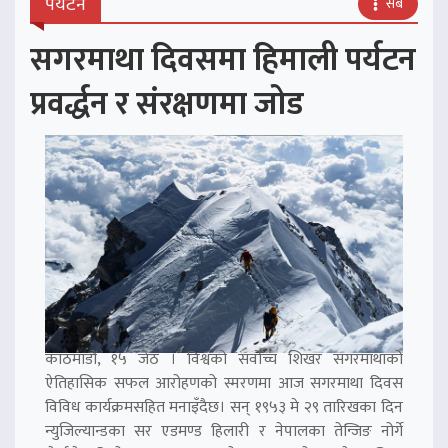
पर्यटन
सबै
सगरमाथा दिवसमा हिमाली पर्यटन
प्रवर्द्धन र संरक्षणमा जोड
काठमाडौं, १५ जेठ । विश्वको सर्वोच्च शिखर सगरमाथाको
ऐतिहासिक सफल आरोहणको स्मरणमा आज सगरमाथा दिवस
विविध कार्यक्रमसहित मनाइँदैछ। सन् १९५३ मे २९ तारिखका दिन
न्युजिल्यान्डका सर एडमण्ड हिलारी र नेपालका तेन्जिङ नोर्गे