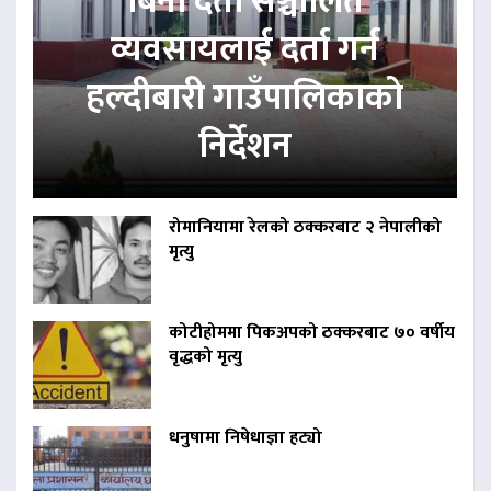
बिना दर्ता सञ्चालित
व्यवसायलाई दर्ता गर्न
हल्दीबारी गाउँपालिकाको
निर्देशन
रोमानियामा रेलको ठक्करबाट २ नेपालीको
मृत्यु
कोटीहोममा पिकअपको ठक्करबाट ७० वर्षीय
वृद्धको मृत्यु
धनुषामा निषेधाज्ञा हट्यो