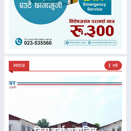
समाज
सबै