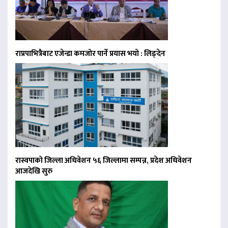
राप्रपाभित्रैबाट एजेन्डा कमजोर पार्ने प्रयास भयो : लिङ्देन
रास्वपाको जिल्ला अधिवेशन ५६ जिल्लामा सम्पन्न, प्रदेश अधिवेशन
आजदेखि सुरु