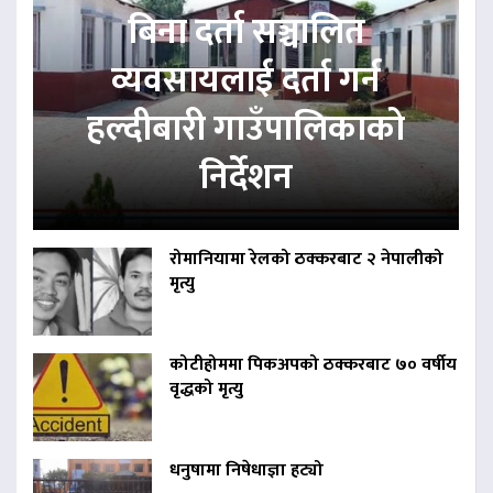
बिना दर्ता सञ्चालित
व्यवसायलाई दर्ता गर्न
हल्दीबारी गाउँपालिकाको
निर्देशन
रोमानियामा रेलको ठक्करबाट २ नेपालीको
मृत्यु
कोटीहोममा पिकअपको ठक्करबाट ७० वर्षीय
वृद्धको मृत्यु
धनुषामा निषेधाज्ञा हट्यो