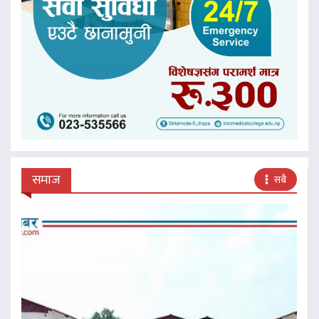
समाज
सबै