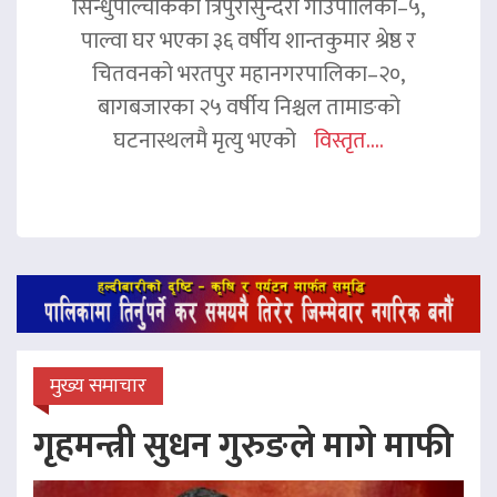
सिन्धुपाल्चोकको त्रिपुरासुन्दरी गाउँपालिका–५,
पाल्वा घर भएका ३६ वर्षीय शान्तकुमार श्रेष्ठ र
चितवनको भरतपुर महानगरपालिका–२०,
बागबजारका २५ वर्षीय निश्चल तामाङको
घटनास्थलमै मृत्यु भएको
विस्तृत....
मुख्य समाचार
गृहमन्त्री सुधन गुरुङले मागे माफी