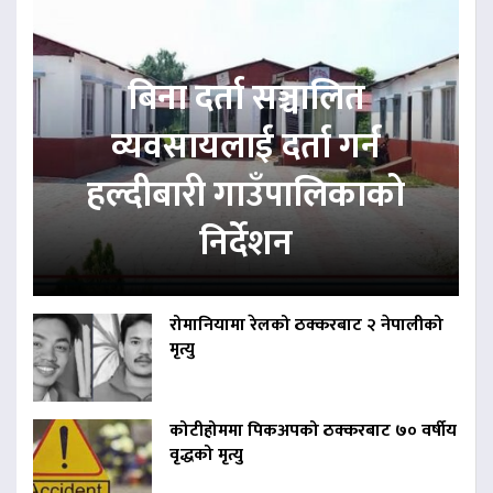
बिना दर्ता सञ्चालित
व्यवसायलाई दर्ता गर्न
हल्दीबारी गाउँपालिकाको
निर्देशन
रोमानियामा रेलको ठक्करबाट २ नेपालीको
मृत्यु
कोटीहोममा पिकअपको ठक्करबाट ७० वर्षीय
वृद्धको मृत्यु