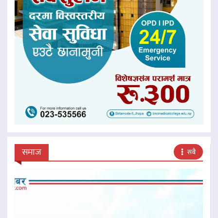
समाज
सबै