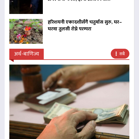
हरिशयनी एकादशीसँगै चतुर्मास सुरु, घर–
घरमा तुलसी रोप्ने परम्परा
अर्थ-बाणिज्य
सबै