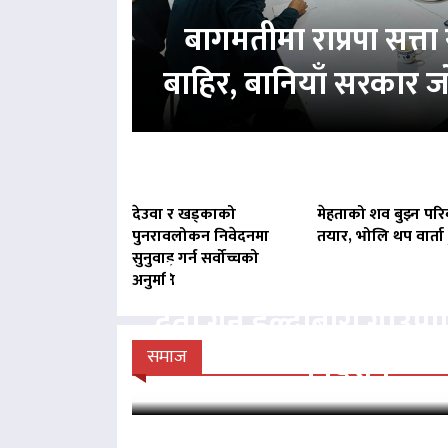
बागमतीमा राप्रपा सत्
बाहिर, बानियाँ सरकार ज
देउवा र खड्काको
मेहताको शव बुझ्न परि
पुनरावलोकन निवेदनमा
तयार, भोलि थप वार्ता ह
सुनुवाइ गर्न सर्वोच्चको
बिना दर्ता सञ्चालित व्य
अनुमति
दर्ता गर्न हल्दीबारी गाउँ
निर्देशन
समाज