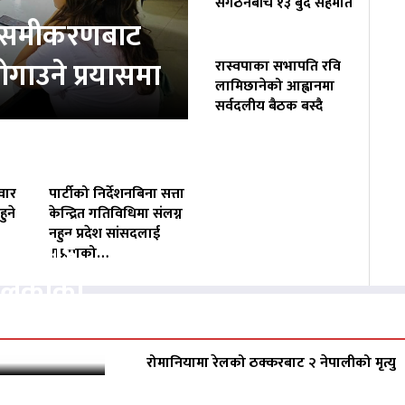
संगठनबीच १३ बुँदे सहमति
ता समीकरणबाट
ोगाउने प्रयासमा
रास्वपाका सभापति रवि
लामिछानेको आह्वानमा
सर्वदलीय बैठक बस्दै
वार
पार्टीको निर्देशनबिना सत्ता
ुने
केन्द्रित गतिविधिमा संलग्न
नहुन प्रदेश सांसदलाई
वसायलाई
राप्रपाको…
पालिकाको
रोमानियामा रेलको ठक्करबाट २ नेपालीको मृत्यु