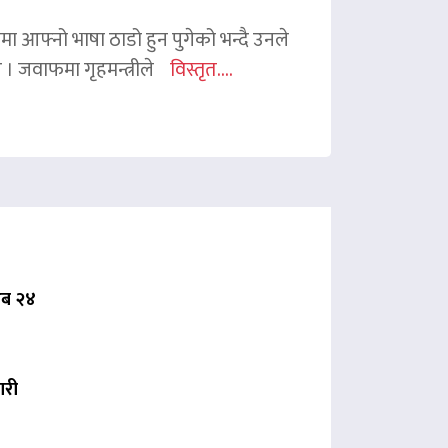
ममा आफ्नो भाषा ठाडो हुन पुगेको भन्दै उनले
ए । जवाफमा गृहमन्त्रीले
विस्तृत....
 अब २४
ारी