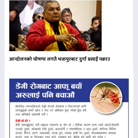
आन्दोलनको घोषणा लगतै भक्तपुरबाट दुर्गा प्रसाईं पक्राउ