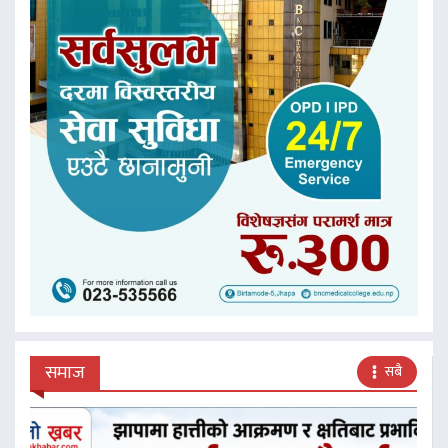
समाज
सबै