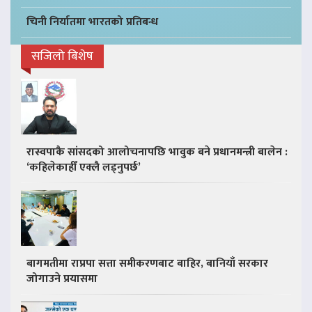
चिनी निर्यातमा भारतको प्रतिबन्ध
सजिलो बिशेष
रास्वपाकै सांसदको आलोचनापछि भावुक बने प्रधानमन्त्री बालेन :
‘कहिलेकाहीँ एक्लै लड्नुपर्छ’
बागमतीमा राप्रपा सत्ता समीकरणबाट बाहिर, बानियाँ सरकार
जोगाउने प्रयासमा