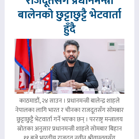
राजदूतसँग प्रधानमन्त्री
बालेनको छुट्टाछुट्टै भेटवार्ता
हुँदै
काठमाडौं, २४ साउन । प्रधानमन्त्री बालेन्द्र शाहले
नेपालका लागि भारत र चीनका राजदूतसँग सोमबार
छुट्टाछुट्टै भेटवार्ता गर्ने भएका छन् । परराष्ट्र मन्त्रालय
स्रोतका अनुसार प्रधानमन्त्री शाहले सोमबार बिहान
११ बजे भारतीय राजदूत नवीन श्रीवास्तवसँग