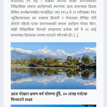
काठमाडौं, १५ जेठ । विश्वको सर्वोच्च शिखर सगरमाथाको
ऐतिहासिक सफल आरोहणको स्मरणमा आज सगरमाथा दिवस
विविध कार्यक्रमसहित मनाइँदैछ। सन् १९५३ मे २९ तारिखका दिन
न्युजिल्यान्डका सर एडमण्ड हिलारी र नेपालका तेन्जिङ नोर्गे
शेर्पाले पहिलो पटक सगरमाथाको सफल आरोहण गरेका थिए।
सोही ऐतिहासिक दिनको सम्झनामा प्रत्येक वर्ष मे २९ लाई
सगरमाथा दिवसका रूपमा मनाउने गरिएको हो। […]
आज पोखरा भ्रमण वर्ष घोषणा हुँदै, २० लाख पर्यटक
भित्र्याउने लक्ष्य