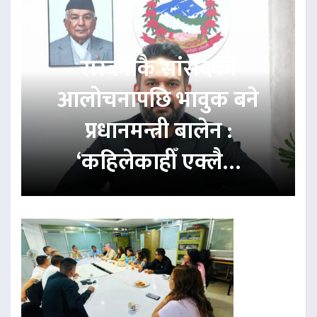
रास्वपाकै सांसदको
आलोचनापछि भावुक बने
प्रधानमन्त्री बालेन :
‘कहिलेकाहीँ एक्लै…