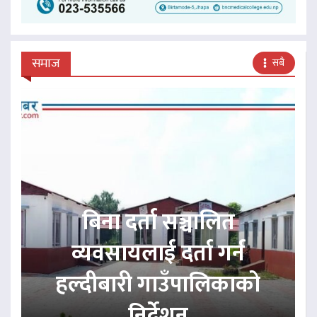
समाज
सबै
बिना दर्ता सञ्चालित
व्यवसायलाई दर्ता गर्न
हल्दीबारी गाउँपालिकाको
निर्देशन