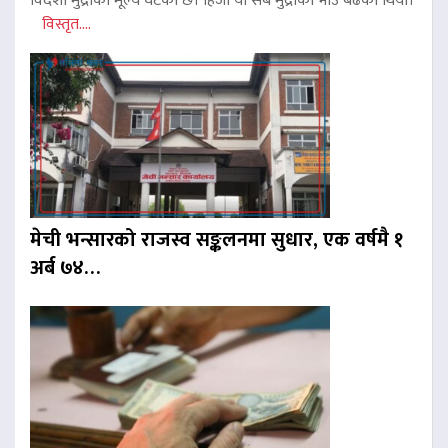
विदेशी मुद्राको मूल्य घटेको छ। हिजो यी सबै मुद्राको भाउ बढेको थियो।
विस्तृत....
मेची भन्सारको राजस्व सङ्कलनमा सुधार, एक वर्षमै १
अर्ब ७४…