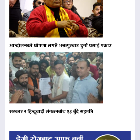
आन्दोलनको घोषणा लगतै भक्तपुरबाट दुर्गा प्रसाईं पक्राउ
सरकार र हिन्दूवादी संगठनबीच १३ बुँदे सहमति