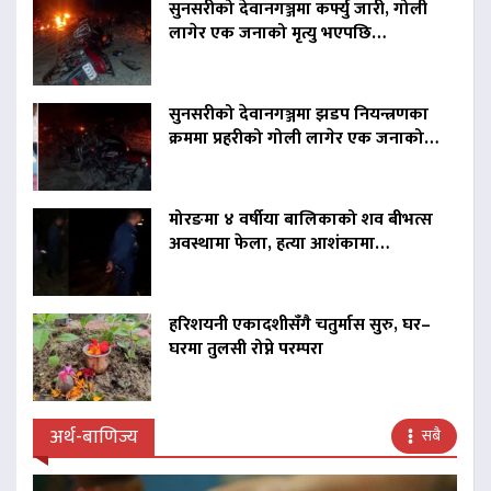
सुनसरीको देवानगञ्जमा कर्फ्यु जारी, गोली
लागेर एक जनाको मृत्यु भएपछि…
सुनसरीको देवानगञ्जमा झडप नियन्त्रणका
क्रममा प्रहरीको गोली लागेर एक जनाको…
मोरङमा ४ वर्षीया बालिकाको शव बीभत्स
अवस्थामा फेला, हत्या आशंकामा…
हरिशयनी एकादशीसँगै चतुर्मास सुरु, घर–
घरमा तुलसी रोप्ने परम्परा
अर्थ-बाणिज्य
सबै