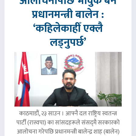
आलोचनापछि भावुक बने
प्रधानमन्त्री बालेन :
‘कहिलेकाहीँ एक्लै
लड्नुपर्छ’
काठमाडौं, २३ साउन । आफ्नै दल राष्ट्रिय स्वतन्त्र
पार्टी (रास्वपा) का सांसदहरूले संसद्‌मै सरकारको
आलोचना गरेपछि प्रधानमन्त्री बालेन्द्र शाह (बालेन)