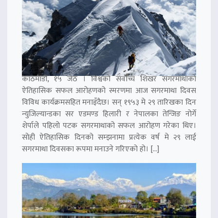
काठमाडौं, १५ जेठ । विश्वको सर्वोच्च शिखर सगरमाथाको
ऐतिहासिक सफल आरोहणको स्मरणमा आज सगरमाथा दिवस
विविध कार्यक्रमसहित मनाइँदैछ। सन् १९५३ मे २९ तारिखका दिन
न्युजिल्यान्डका सर एडमण्ड हिलारी र नेपालका तेन्जिङ नोर्गे
शेर्पाले पहिलो पटक सगरमाथाको सफल आरोहण गरेका थिए।
सोही ऐतिहासिक दिनको सम्झनामा प्रत्येक वर्ष मे २९ लाई
सगरमाथा दिवसका रूपमा मनाउने गरिएको हो। […]