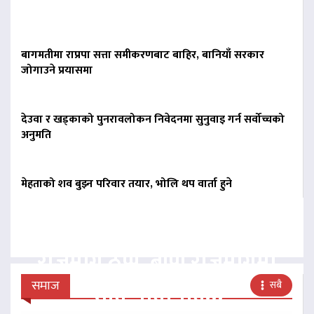
बागमतीमा राप्रपा सत्ता समीकरणबाट बाहिर, बानियाँ सरकार
जोगाउने प्रयासमा
देउवा र खड्काको पुनरावलोकन निवेदनमा सुनुवाइ गर्न सर्वोच्चको
अनुमति
मेहताको शव बुझ्न परिवार तयार, भोलि थप वार्ता हुने
पहिरोले मेची र अरनिको
राजमार्ग ठप्प, बीपी राजमार्गमा
राति यातायात…
समाज
सबै