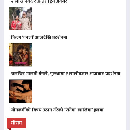
२ लाख नगद र अन्तर्राष्ट्रिय अवसर
फिल्म ‘काजी’ आजदेखि प्रदर्शनमा
चलचित्र मालती मंगले, गुरुआमा र लालीबजार आजबाट प्रदर्शनमा
यौनकर्मीको विषय उठान गरेको सिनेमा ‘लालिमा’ हलमा
मौसम