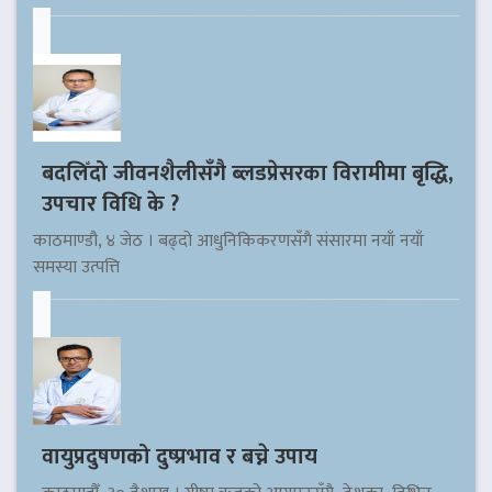
बदलिँदो जीवनशैलीसँगै ब्लडप्रेसरका विरामीमा बृद्धि,
उपचार विधि के ?
काठमाण्डौ, ४ जेठ । बढ्दो आधुनिकिकरणसँगै संसारमा नयाँ नयाँ
समस्या उत्पत्ति
वायुप्रदुषणको दुष्प्रभाव र बच्ने उपाय