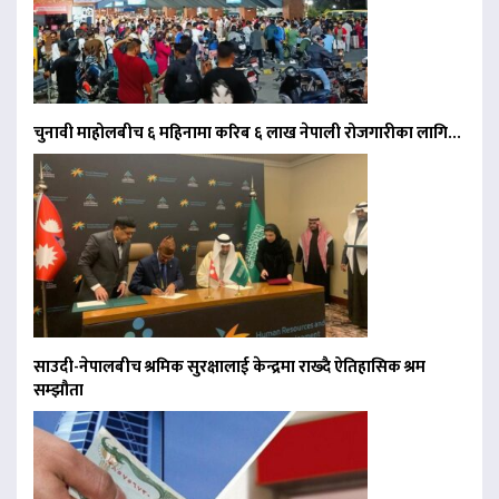
चुनावी माहोलबीच ६ महिनामा करिब ६ लाख नेपाली रोजगारीका लागि…
साउदी-नेपालबीच श्रमिक सुरक्षालाई केन्द्रमा राख्दै ऐतिहासिक श्रम
सम्झौता