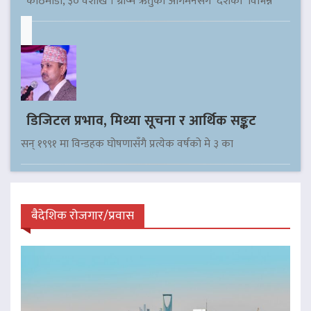
काठमाडौँ, ३० वैशाख । ग्रीष्म ऋतुको आगमनसँगै देशका विभिन्न
डिजिटल प्रभाव, मिथ्या सूचना र आर्थिक सङ्कट
सन् १९९१ मा विन्डहक घोषणासँगै प्रत्येक वर्षको मे ३ का
बैदेशिक रोजगार/प्रवास