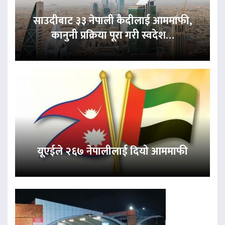
साउदीबाट ३३ नेपाली कैदीलाई आममाफी,
कानुनी प्रक्रिया पूरा गरी स्वदेश…
यूएईले २६७ नेपालीलाई दियो आममाफी