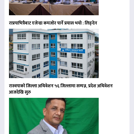
राप्रपाभित्रैबाट एजेन्डा कमजोर पार्ने प्रयास भयो : लिङ्देन
रास्वपाको जिल्ला अधिवेशन ५६ जिल्लामा सम्पन्न, प्रदेश अधिवेशन
आजदेखि सुरु