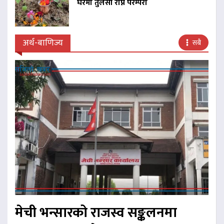
घरमा तुलसी रोप्ने परम्परा
अर्थ-बाणिज्य
सबै
मेची भन्सारको राजस्व सङ्कलनमा