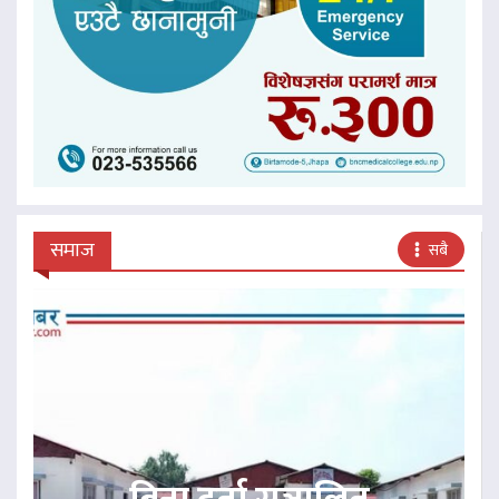
समाज
सबै