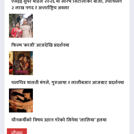
एसइई सुपर मोडल २०२६ मा सौरभ सिटौलाको बाजी, उपाधिसँगै
२ लाख नगद र अन्तर्राष्ट्रिय अवसर
फिल्म ‘काजी’ आजदेखि प्रदर्शनमा
चलचित्र मालती मंगले, गुरुआमा र लालीबजार आजबाट प्रदर्शनमा
यौनकर्मीको विषय उठान गरेको सिनेमा ‘लालिमा’ हलमा
मौसम