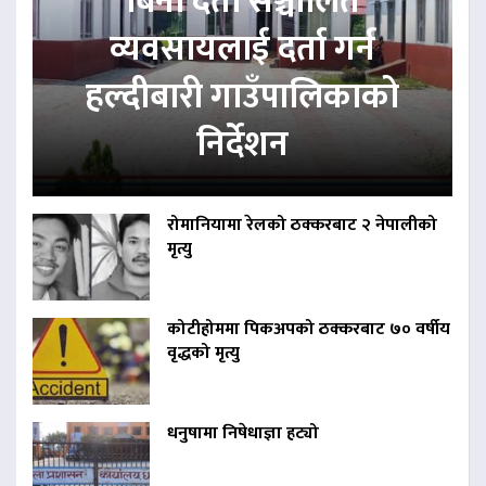
बिना दर्ता सञ्चालित
व्यवसायलाई दर्ता गर्न
हल्दीबारी गाउँपालिकाको
निर्देशन
रोमानियामा रेलको ठक्करबाट २ नेपालीको
मृत्यु
कोटीहोममा पिकअपको ठक्करबाट ७० वर्षीय
वृद्धको मृत्यु
धनुषामा निषेधाज्ञा हट्यो