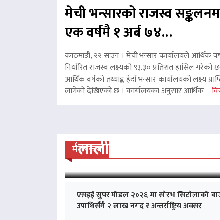
मेची भन्सारको राजस्व सङ्कलनम
एक वर्षमै १ अर्ब ७४…
काठमाडौं, २२ साउन । मेची भन्सार कार्यालयले आर्थिक वर
निर्धारित राजस्व लक्ष्यको ९३.३० प्रतिशत हासिल गरेको 
आर्थिक वर्षको तथ्याङ्क हेर्दा भन्सार कार्यालयको लक्ष्य प्र
लागेको देखिएको छ । कार्यालयका अनुसार आर्थिक
विस
‘लालीबजार’को सफल यात्रा
मनोरन्जन
एसइई सुपर मोडल २०२६ मा सौरभ सिटौलाको बा
उपाधिसँगै २ लाख नगद र अन्तर्राष्ट्रिय अवसर