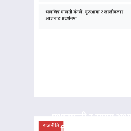
चलचित्र मालती मंगले, गुरुआमा र लालीबजार
आजबाट प्रदर्शनमा
प्रधानमन्त्री र राप्रपा अध्य
राजनीति
लिङदेनबीच भेटवार्ता