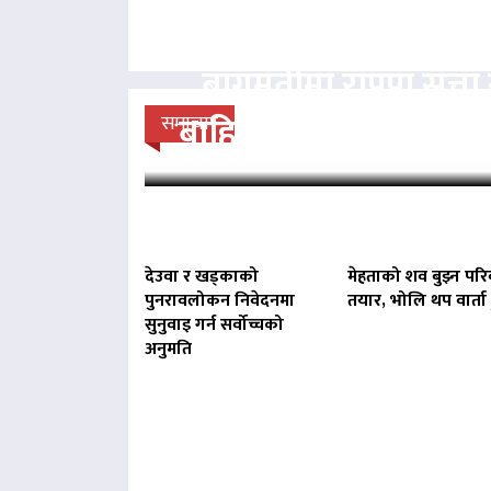
बागमतीमा राप्रपा सत्
बाहिर, बानियाँ सरकार ज
समाचार
देउवा र खड्काको
मेहताको शव बुझ्न परि
पुनरावलोकन निवेदनमा
तयार, भोलि थप वार्ता ह
सुनुवाइ गर्न सर्वोच्चको
अनुमति
बिना दर्ता सञ्चालित व्य