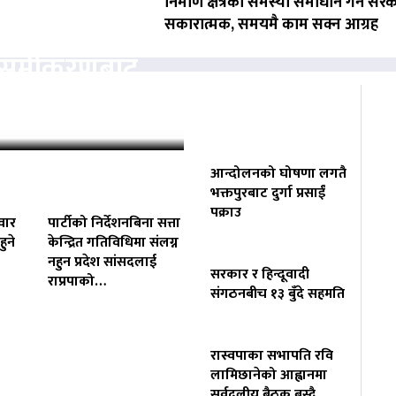
निर्माण क्षेत्रका समस्या समाधान गर्न सर
सकारात्मक, समयमै काम सक्न आग्रह
ता समीकरणबाट
ोगाउने प्रयासमा
आन्दोलनको घोषणा लगतै
भक्तपुरबाट दुर्गा प्रसाईं
पक्राउ
वार
पार्टीको निर्देशनबिना सत्ता
ुने
केन्द्रित गतिविधिमा संलग्न
नहुन प्रदेश सांसदलाई
सरकार र हिन्दूवादी
राप्रपाको…
संगठनबीच १३ बुँदे सहमति
रास्वपाका सभापति रवि
वसायलाई
लामिछानेको आह्वानमा
सर्वदलीय बैठक बस्दै