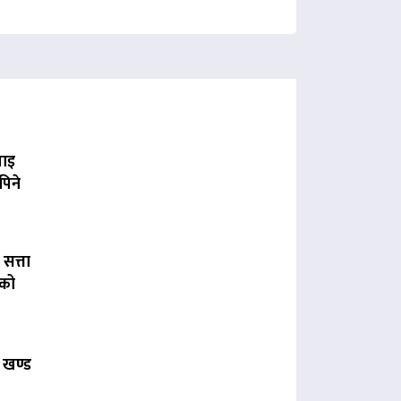
पाइ
पिने
 सत्ता
लको
 खण्ड