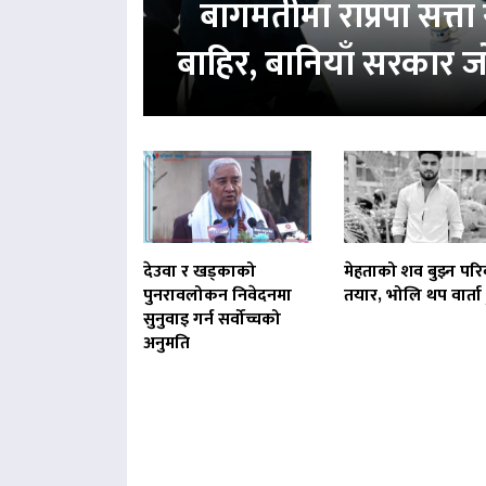
बागमतीमा राप्रपा सत्
बाहिर, बानियाँ सरकार ज
देउवा र खड्काको
मेहताको शव बुझ्न परि
पुनरावलोकन निवेदनमा
तयार, भोलि थप वार्ता ह
सुनुवाइ गर्न सर्वोच्चको
अनुमति