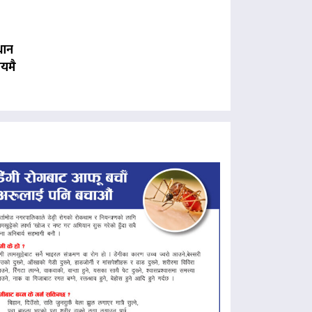
धान
यमै