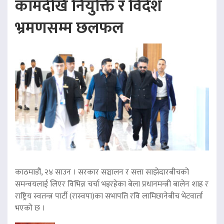
कामदेखि नियुक्ति र विदेश
भ्रमणसम्म छलफल
काठमाडौं, २४ साउन । सरकार सञ्चालन र सत्ता साझेदारबीचको
समन्वयलाई लिएर विभिन्न चर्चा भइरहेका बेला प्रधानमन्त्री बालेन शाह र
राष्ट्रिय स्वतन्त्र पार्टी (रास्वपा)का सभापति रवि लामिछानेबीच भेटवार्ता
भएको छ ।