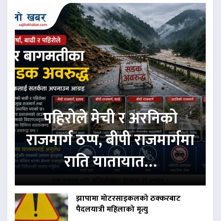
पहिरोले मेची र अरनिको
राजमार्ग ठप्प, बीपी राजमार्गमा
राति यातायात…
झापामा मोटरसाइकलको ठक्करबाट
पैदलयात्री महिलाको मृत्यु