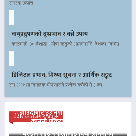
समस्या उत्पत्ति
वायुप्रदुषणको दुष्प्रभाव र बच्ने उपाय
काठमाडौँ, ३० वैशाख । ग्रीष्म ऋतुको आगमनसँगै देशका विभिन्न
डिजिटल प्रभाव, मिथ्या सूचना र आर्थिक सङ्कट
सन् १९९१ मा विन्डहक घोषणासँगै प्रत्येक वर्षको मे ३ का
साउदीबाट ३३ नेपाली कैदीलाई आममाफी,
बैदेशिक रोजगार/प्रवास
कानुनी प्रक्रिया पूरा गरी स्वदेश…
यूएईले २६७ नेपालीलाई दियो आममाफी