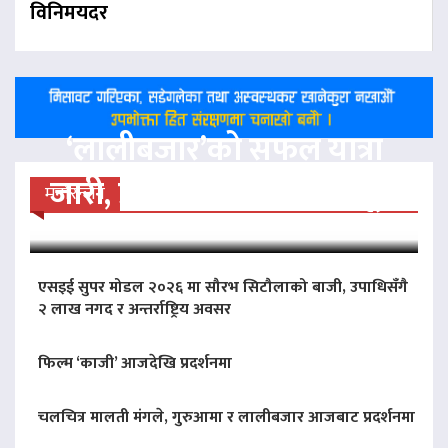
विनिमयदर
‘लालीबजार’को सफल यात्रा
जारी, प्रदर्शनको ५१औँ दिन पूरा
मनोरन्जन
एसइई सुपर मोडल २०२६ मा सौरभ सिटौलाको बाजी, उपाधिसँगै
२ लाख नगद र अन्तर्राष्ट्रिय अवसर
फिल्म ‘काजी’ आजदेखि प्रदर्शनमा
चलचित्र मालती मंगले, गुरुआमा र लालीबजार आजबाट प्रदर्शनमा