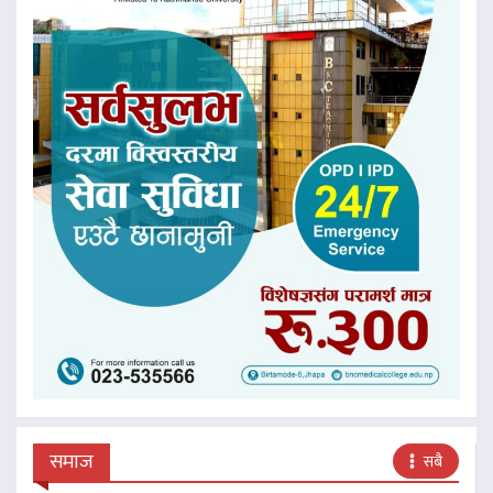
समाज
सबै