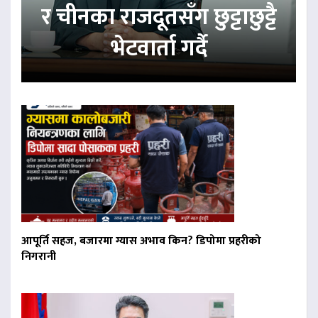
र चीनका राजदूतसँग छुट्टाछुट्टै
भेटवार्ता गर्दै
आपूर्ति सहज, बजारमा ग्यास अभाव किन? डिपोमा प्रहरीको
निगरानी