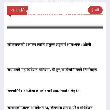
प्रधानमन्त्री र राप्रपा अध्यक्ष
राजनीति
सबै
लिङदेनबीच भेटवार्ता
लोकतन्त्रको रक्षाका लागि संयुक्त सङ्घर्ष आवश्यक : ओली
राप्रपाको महाधिवेशन मंसिरमा, यी हुन् कार्यसमितिको निर्णयहरू
राप्रपाभित्रैबाट एजेन्डा कमजोर पार्ने प्रयास भयो : लिङ्देन
रास्वपाको जिल्ला अधिवेशन ५६ जिल्लामा सम्पन्न, प्रदेश अधिवेशन