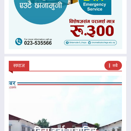
समाज
सबै