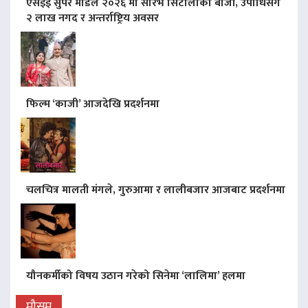
एसइई सुपर मोडल २०२६ मा सौरभ सिटौलाको बाजी, उपाधिसँगै
२ लाख नगद र अन्तर्राष्ट्रिय अवसर
फिल्म ‘काजी’ आजदेखि प्रदर्शनमा
चलचित्र मालती मंगले, गुरुआमा र लालीबजार आजबाट प्रदर्शनमा
यौनकर्मीको विषय उठान गरेको सिनेमा ‘लालिमा’ हलमा
मौसम