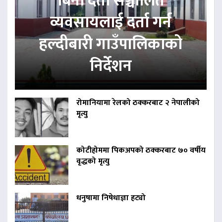
बिना दर्ता सञ्चालित
व्यवसायलाई दर्ता गर्न
हल्दीबारी गाउँपालिकाको
निर्देशन
रोमानियामा रेलको ठक्करबाट २ नेपालीको
मृत्यु
कोटीहोममा पिकअपको ठक्करबाट ७० वर्षीय
वृद्धको मृत्यु
धनुषामा निषेधाज्ञा हट्यो