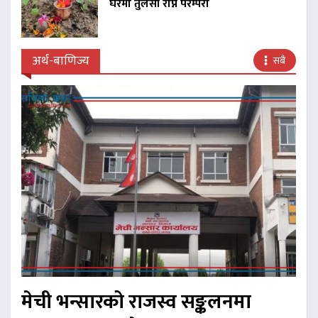
घरमा तुलसी रोप्ने परम्परा
अर्थ-बाणिज्य
सबै
मेची भन्सारको राजस्व सङ्कलनमा