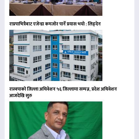
राप्रपाभित्रैबाट एजेन्डा कमजोर पार्ने प्रयास भयो : लिङ्देन
रास्वपाको जिल्ला अधिवेशन ५६ जिल्लामा सम्पन्न, प्रदेश अधिवेशन
आजदेखि सुरु