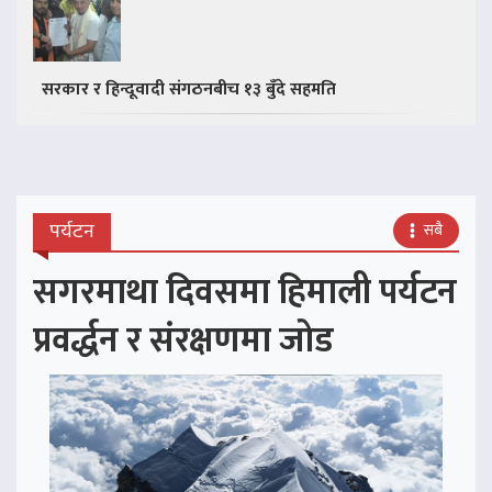
सरकार र हिन्दूवादी संगठनबीच १३ बुँदे सहमति
पर्यटन
सबै
सगरमाथा दिवसमा हिमाली पर्यटन
प्रवर्द्धन र संरक्षणमा जोड