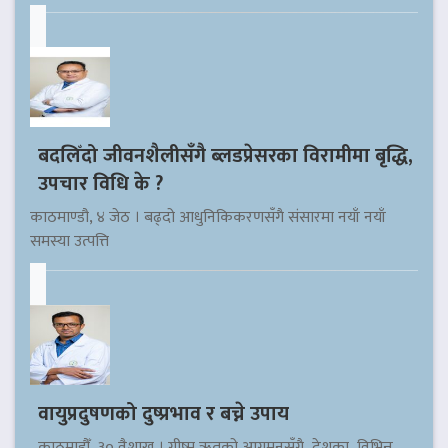
बदलिँदो जीवनशैलीसँगै ब्लडप्रेसरका विरामीमा बृद्धि,
उपचार विधि के ?
काठमाण्डौ, ४ जेठ । बढ्दो आधुनिकिकरणसँगै संसारमा नयाँ नयाँ
समस्या उत्पत्ति
वायुप्रदुषणको दुष्प्रभाव र बच्ने उपाय
काठमाडौँ, ३० वैशाख । ग्रीष्म ऋतुको आगमनसँगै देशका विभिन्न