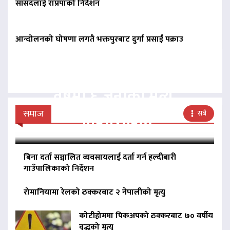
सांसदलाई राप्रपाको निर्देशन
आन्दोलनको घोषणा लगतै भक्तपुरबाट दुर्गा प्रसाईं पक्राउ
झापामा हात्तीको आतंक : एक
वर्षमा ६ जनाको मृत्यु,
पीडितलाई…
समाज
सबै
बिना दर्ता सञ्चालित व्यवसायलाई दर्ता गर्न हल्दीबारी
गाउँपालिकाको निर्देशन
रोमानियामा रेलको ठक्करबाट २ नेपालीको मृत्यु
कोटीहोममा पिकअपको ठक्करबाट ७० वर्षीय
वृद्धको मृत्यु