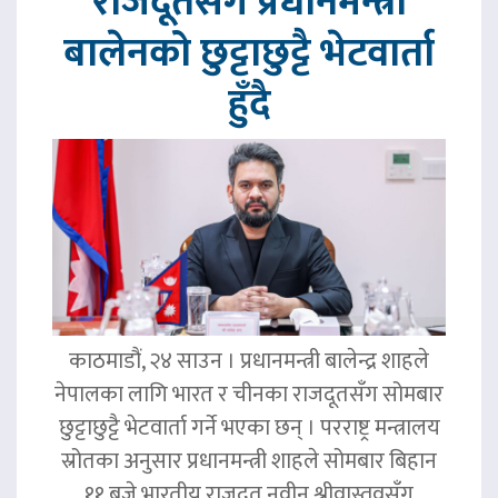
राजदूतसँग प्रधानमन्त्री
बालेनको छुट्टाछुट्टै भेटवार्ता
हुँदै
काठमाडौं, २४ साउन । प्रधानमन्त्री बालेन्द्र शाहले
नेपालका लागि भारत र चीनका राजदूतसँग सोमबार
छुट्टाछुट्टै भेटवार्ता गर्ने भएका छन् । परराष्ट्र मन्त्रालय
स्रोतका अनुसार प्रधानमन्त्री शाहले सोमबार बिहान
११ बजे भारतीय राजदूत नवीन श्रीवास्तवसँग