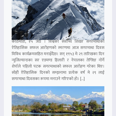
काठमाडौं, १५ जेठ । विश्वको सर्वोच्च शिखर सगरमाथाको
ऐतिहासिक सफल आरोहणको स्मरणमा आज सगरमाथा दिवस
विविध कार्यक्रमसहित मनाइँदैछ। सन् १९५३ मे २९ तारिखका दिन
न्युजिल्यान्डका सर एडमण्ड हिलारी र नेपालका तेन्जिङ नोर्गे
शेर्पाले पहिलो पटक सगरमाथाको सफल आरोहण गरेका थिए।
सोही ऐतिहासिक दिनको सम्झनामा प्रत्येक वर्ष मे २९ लाई
सगरमाथा दिवसका रूपमा मनाउने गरिएको हो। […]