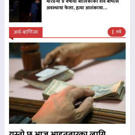
मोरङमा ४ वर्षीया बालिकाको शव बीभत्स
अवस्थामा फेला, हत्या आशंकामा…
अर्थ-बाणिज्य
सबै
यस्तो छ आज आइतबारका लागि