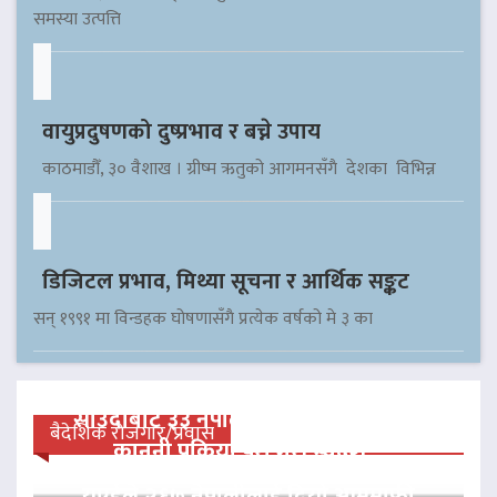
समस्या उत्पत्ति
वायुप्रदुषणको दुष्प्रभाव र बच्ने उपाय
काठमाडौँ, ३० वैशाख । ग्रीष्म ऋतुको आगमनसँगै देशका विभिन्न
डिजिटल प्रभाव, मिथ्या सूचना र आर्थिक सङ्कट
सन् १९९१ मा विन्डहक घोषणासँगै प्रत्येक वर्षको मे ३ का
साउदीबाट ३३ नेपाली कैदीलाई आममाफी,
बैदेशिक रोजगार/प्रवास
कानुनी प्रक्रिया पूरा गरी स्वदेश…
यूएईले २६७ नेपालीलाई दियो आममाफी