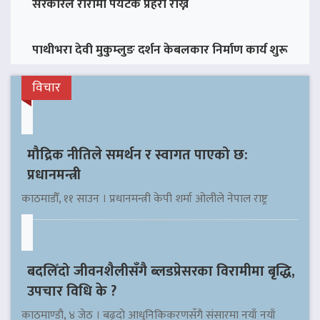
सरकारले रारामा पर्यटक प्रहरी राख्ने
पाथीभरा देवी मुकुम्लुङ दर्शन केबलकार निर्माण कार्य शुरू
विचार
मौद्रिक नीतिले समर्थन र स्वागत पाएको छ:
प्रधानमन्त्री
काठमाडौँ, ११ साउन । प्रधानमन्त्री केपी शर्मा ओलीले नेपाल राष्ट्र
बदलिँदो जीवनशैलीसँगै ब्लडप्रेसरका विरामीमा बृद्धि,
उपचार विधि के ?
काठमाण्डौ, ४ जेठ । बढ्दो आधुनिकिकरणसँगै संसारमा नयाँ नयाँ