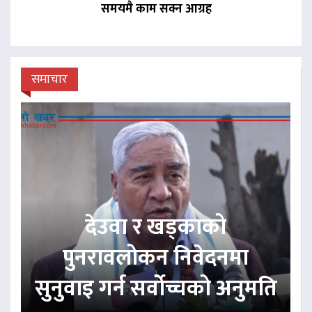
समयमै काम सक्न आग्रह
समाचार
देउवा र खड्काको
पुनरावलोकन निवेदनमा
सुनुवाइ गर्न सर्वोच्चको अनुमति