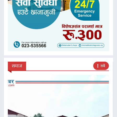
समाज
सबै