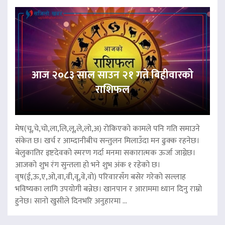
आज २०८३ साल साउन २१ गते बिहीवारको
राशिफल
मेष(चू,चे,चो,ला,लि,लू,ले,लो,अ) रोकिएको कामले पनि गति समाउने
संकेत छ। खर्च र आम्दानीबीच सन्तुलन मिलाउँदा मन ढुक्क रहनेछ।
बेलुकातिर इष्टदेवको स्मरण गर्दा मनमा सकारात्मक ऊर्जा जाग्नेछ।
आजको शुभ रंग सुन्तला हो भने शुभ अंक १ रहेको छ।
वृष(ई,ऊ,ए,ओ,वा,वी,वू,वे,वो) परिवारसँग बसेर गरेको सल्लाह
भविष्यका लागि उपयोगी बन्नेछ। खानपान र आराममा ध्यान दिनु राम्रो
हुनेछ। सानो खुसीले दिनभरि अनुहारमा ...