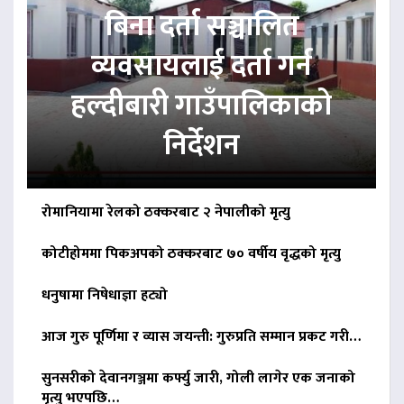
बिना दर्ता सञ्चालित
व्यवसायलाई दर्ता गर्न
हल्दीबारी गाउँपालिकाको
निर्देशन
रोमानियामा रेलको ठक्करबाट २ नेपालीको मृत्यु
कोटीहोममा पिकअपको ठक्करबाट ७० वर्षीय वृद्धको मृत्यु
धनुषामा निषेधाज्ञा हट्यो
आज गुरु पूर्णिमा र व्यास जयन्ती: गुरुप्रति सम्मान प्रकट गरी…
सुनसरीको देवानगञ्जमा कर्फ्यु जारी, गोली लागेर एक जनाको
मृत्यु भएपछि…