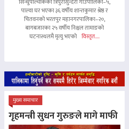
सिन्धुपाल्चोकको त्रिपुरासुन्दरी गाउँपालिका–५,
पाल्वा घर भएका ३६ वर्षीय शान्तकुमार श्रेष्ठ र
चितवनको भरतपुर महानगरपालिका–२०,
बागबजारका २५ वर्षीय निश्चल तामाङको
घटनास्थलमै मृत्यु भएको
विस्तृत....
मुख्य समाचार
गृहमन्त्री सुधन गुरुङले मागे माफी