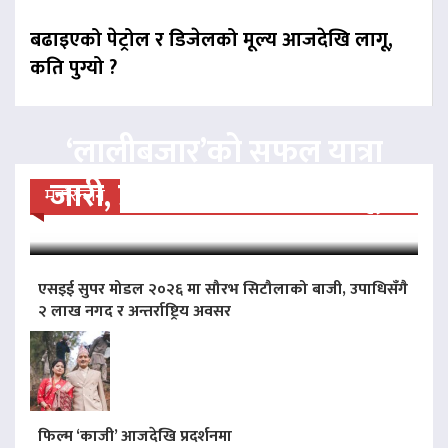
बढाइएको पेट्रोल र डिजेलको मूल्य आजदेखि लागू,
कति पुग्यो ?
‘लालीबजार’को सफल यात्रा
जारी, प्रदर्शनको ५१औँ दिन पूरा
मनोरन्जन
एसइई सुपर मोडल २०२६ मा सौरभ सिटौलाको बाजी, उपाधिसँगै
२ लाख नगद र अन्तर्राष्ट्रिय अवसर
फिल्म ‘काजी’ आजदेखि प्रदर्शनमा