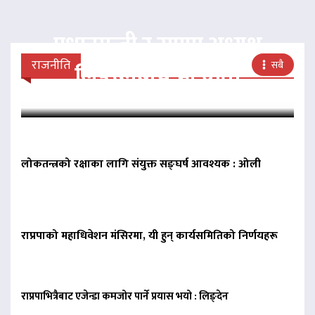
प्रधानमन्त्री र राप्रपा अध्यक्ष
राजनीति
सबै
लिङदेनबीच भेटवार्ता
लोकतन्त्रको रक्षाका लागि संयुक्त सङ्घर्ष आवश्यक : ओली
राप्रपाको महाधिवेशन मंसिरमा, यी हुन् कार्यसमितिको निर्णयहरू
राप्रपाभित्रैबाट एजेन्डा कमजोर पार्ने प्रयास भयो : लिङ्देन