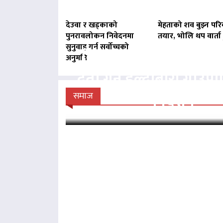
देउवा र खड्काको
मेहताको शव बुझ्न परि
पुनरावलोकन निवेदनमा
तयार, भोलि थप वार्ता ह
सुनुवाइ गर्न सर्वोच्चको
बिना दर्ता सञ्चालित व्य
अनुमति
दर्ता गर्न हल्दीबारी गाउँ
निर्देशन
समाज