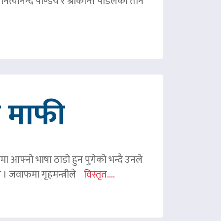
ित्यानन्द पाण्डेय र श्रीकान्त पौडेलको तीन
गे माफी
ममा आफ्नो भाषा ठाडो हुन पुगेको भन्दै उनले
ए । जवाफमा गृहमन्त्रीले
विस्तृत....