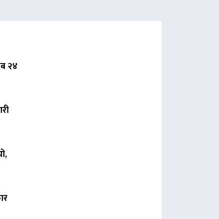
 अब २४
ारी
ो,
कार