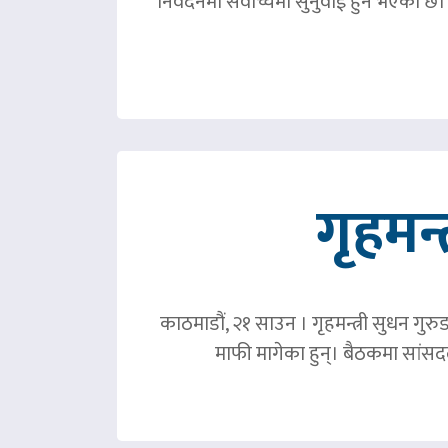
निवदेनमा सर्वोच्चमा सुनुवाई हुने भएको छ।
गृहमन्
काठमाडौं, २१ साउन । गृहमन्त्री सुधन गुरु
माफी मागेका हुन्। बैठकमा सांसदल