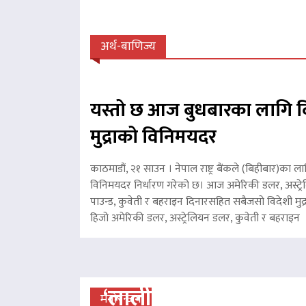
अर्थ-बाणिज्य
यस्तो छ आज बुधबारका लागि व
मुद्राको विनिमयदर
काठमाडौं, २१ साउन । नेपाल राष्ट्र बैंकले (बिहीबार)का ला
विनिमयदर निर्धारण गरेको छ। आज अमेरिकी डलर, अस्ट्रे
पाउन्ड, कुवेती र बहराइन दिनारसहित सबैजसो विदेशी मुद्
हिजो अमेरिकी डलर, अस्ट्रेलियन डलर, कुवेती र बहरा
‘लालीबजार’को सफल यात्रा
मनोरन्जन