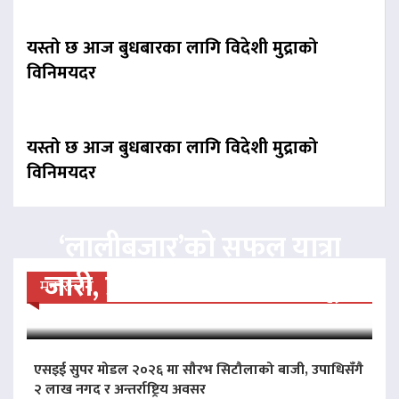
यस्तो छ आज बुधबारका लागि विदेशी मुद्राको
विनिमयदर
यस्तो छ आज बुधबारका लागि विदेशी मुद्राको
विनिमयदर
‘लालीबजार’को सफल यात्रा
जारी, प्रदर्शनको ५१औँ दिन पूरा
मनोरन्जन
एसइई सुपर मोडल २०२६ मा सौरभ सिटौलाको बाजी, उपाधिसँगै
२ लाख नगद र अन्तर्राष्ट्रिय अवसर