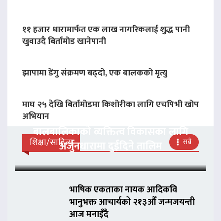
११ हजार धारामार्फत एक लाख नागरिकलाई शुद्ध पानी
खुवाउदै बिर्तामोड खानेपानी
झापामा डेंगु संक्रमण बढ्दो, एक बालकको मृत्यु
माघ २५ देखि बिर्तामोडमा किशोरीका लागि एचपिभी खोप
अभियान
बालबालिकाको व्यक्तित्व विकासका लागि
शिक्षा/साहित्य
सबै
अर्जुनधारामा दुईदिने तालिम
भाषिक एकताका नायक आदिकवि
भानुभक्त आचार्यको २१३औँ जन्मजयन्ती
आज मनाइँदै