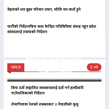
मेहताको शव बुझ्न परिवार तयार, भोलि थप वार्ता हुने
पार्टीको निर्देशनबिना सत्ता केन्द्रित गतिविधिमा संलग्न नहुन प्रदेश
सांसदलाई राप्रपाको निर्देशन
झापामा हात्तीको आतंक : एक
वर्षमा ६ जनाको मृत्यु,
पीडितलाई…
समाज
सबै
बिना दर्ता सञ्चालित व्यवसायलाई दर्ता गर्न हल्दीबारी
गाउँपालिकाको निर्देशन
रोमानियामा रेलको ठक्करबाट २ नेपालीको मृत्यु