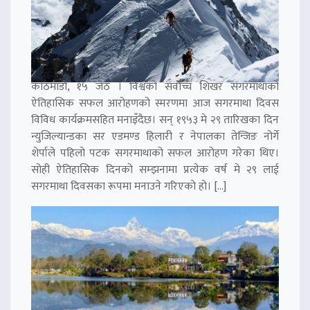
काठमाडौं, १५ जेठ । विश्वको सर्वोच्च शिखर सगरमाथाको
ऐतिहासिक सफल आरोहणको स्मरणमा आज सगरमाथा दिवस
विविध कार्यक्रमसहित मनाइँदैछ। सन् १९५३ मे २९ तारिखका दिन
न्युजिल्यान्डका सर एडमण्ड हिलारी र नेपालका तेन्जिङ नोर्गे
शेर्पाले पहिलो पटक सगरमाथाको सफल आरोहण गरेका थिए।
सोही ऐतिहासिक दिनको सम्झनामा प्रत्येक वर्ष मे २९ लाई
सगरमाथा दिवसका रूपमा मनाउने गरिएको हो। […]