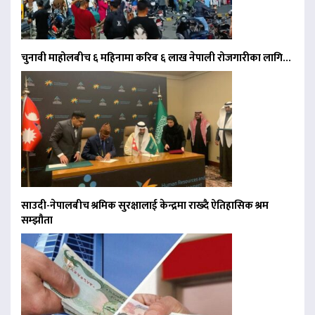
चुनावी माहोलबीच ६ महिनामा करिब ६ लाख नेपाली रोजगारीका लागि…
साउदी-नेपालबीच श्रमिक सुरक्षालाई केन्द्रमा राख्दै ऐतिहासिक श्रम
सम्झौता