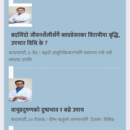
बदलिँदो जीवनशैलीसँगै ब्लडप्रेसरका विरामीमा बृद्धि,
उपचार विधि के ?
काठमाण्डौ, ४ जेठ । बढ्दो आधुनिकिकरणसँगै संसारमा नयाँ नयाँ
समस्या उत्पत्ति
वायुप्रदुषणको दुष्प्रभाव र बच्ने उपाय
काठमाडौँ, ३० वैशाख । ग्रीष्म ऋतुको आगमनसँगै देशका विभिन्न