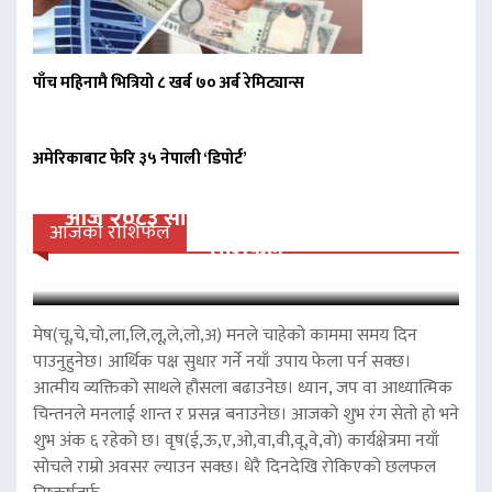
पाँच महिनामै भित्रियो ८ खर्ब ७० अर्ब रेमिट्यान्स
अमेरिकाबाट फेरि ३५ नेपाली ‘डिपोर्ट’
आज २०८३ साल साउन २४ गते आईतवारको
आजको राशिफल
राशिफल
मेष(चू,चे,चो,ला,लि,लू,ले,लो,अ) मनले चाहेको काममा समय दिन
पाउनुहुनेछ। आर्थिक पक्ष सुधार गर्ने नयाँ उपाय फेला पर्न सक्छ।
आत्मीय व्यक्तिको साथले हौसला बढाउनेछ। ध्यान, जप वा आध्यात्मिक
चिन्तनले मनलाई शान्त र प्रसन्न बनाउनेछ। आजको शुभ रंग सेतो हो भने
शुभ अंक ६ रहेको छ। वृष(ई,ऊ,ए,ओ,वा,वी,वू,वे,वो) कार्यक्षेत्रमा नयाँ
सोचले राम्रो अवसर ल्याउन सक्छ। धेरै दिनदेखि रोकिएको छलफल