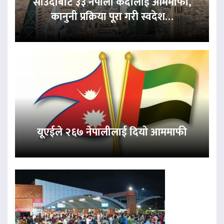
साउदीबाट ३३ नेपाली कैदीलाई आममाफी,
कानुनी प्रक्रिया पूरा गरी स्वदेश…
यूएईले २६७ नेपालीलाई दियो आममाफी