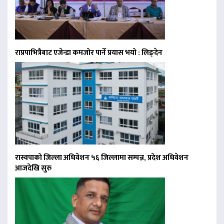
राप्रपाभित्रैबाट एजेन्डा कमजोर पार्ने प्रयास भयो : लिङ्देन
रास्वपाको जिल्ला अधिवेशन ५६ जिल्लामा सम्पन्न, प्रदेश अधिवेशन
आजदेखि सुरु