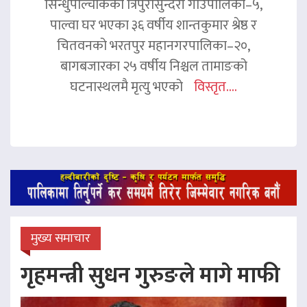
सिन्धुपाल्चोकको त्रिपुरासुन्दरी गाउँपालिका–५,
पाल्वा घर भएका ३६ वर्षीय शान्तकुमार श्रेष्ठ र
चितवनको भरतपुर महानगरपालिका–२०,
बागबजारका २५ वर्षीय निश्चल तामाङको
घटनास्थलमै मृत्यु भएको
विस्तृत....
मुख्य समाचार
गृहमन्त्री सुधन गुरुङले मागे माफी