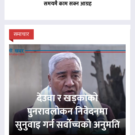
समयमै काम सक्न आग्रह
समाचार
देउवा र खड्काको
पुनरावलोकन निवेदनमा
सुनुवाइ गर्न सर्वोच्चको अनुमति