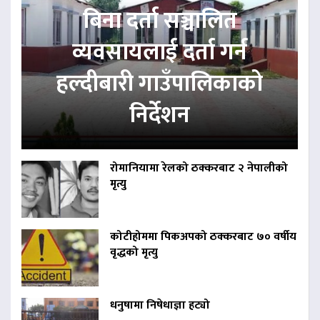
बिना दर्ता सञ्चालित
व्यवसायलाई दर्ता गर्न
हल्दीबारी गाउँपालिकाको
निर्देशन
रोमानियामा रेलको ठक्करबाट २ नेपालीको
मृत्यु
कोटीहोममा पिकअपको ठक्करबाट ७० वर्षीय
वृद्धको मृत्यु
धनुषामा निषेधाज्ञा हट्यो