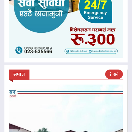
समाज
सबै