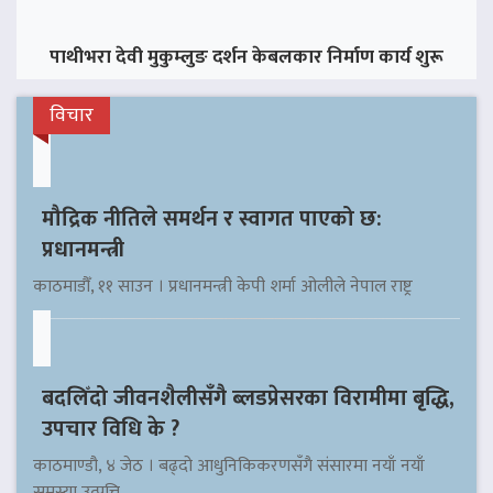
पाथीभरा देवी मुकुम्लुङ दर्शन केबलकार निर्माण कार्य शुरू
विचार
मौद्रिक नीतिले समर्थन र स्वागत पाएको छ:
प्रधानमन्त्री
काठमाडौँ, ११ साउन । प्रधानमन्त्री केपी शर्मा ओलीले नेपाल राष्ट्र
बदलिँदो जीवनशैलीसँगै ब्लडप्रेसरका विरामीमा बृद्धि,
उपचार विधि के ?
काठमाण्डौ, ४ जेठ । बढ्दो आधुनिकिकरणसँगै संसारमा नयाँ नयाँ
समस्या उत्पत्ति