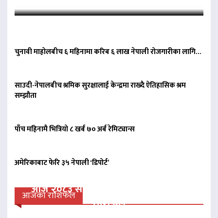
चुनावी माहोलबीच ६ महिनामा करिब ६ लाख नेपाली रोजगारीका लागि…
साउदी-नेपालबीच श्रमिक सुरक्षालाई केन्द्रमा राख्दै ऐतिहासिक श्रम
सम्झौता
पाँच महिनामै भित्रियो ८ खर्ब ७० अर्ब रेमिट्यान्स
अमेरिकाबाट फेरि ३५ नेपाली ‘डिपोर्ट’
आज २०८३ साल साउन २३ गते शनिवारको
आजको राशिफल
राशिफल