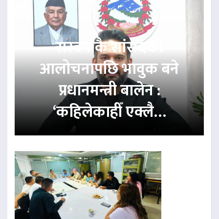
रास्वपाकै सांसदको
आलोचनापछि भावुक बने
प्रधानमन्त्री बालेन :
‘कहिलेकाहीँ एक्लै…