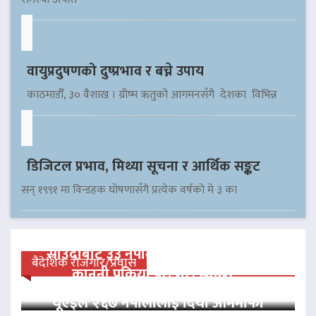
वायुप्रदुषणको दुष्प्रभाव र बच्ने उपाय
काठमाडौँ, ३० वैशाख । ग्रीष्म ऋतुको आगमनसँगै देशका विभिन्न
डिजिटल प्रभाव, मिथ्या सूचना र आर्थिक सङ्कट
सन् १९९१ मा विन्डहक घोषणासँगै प्रत्येक वर्षको मे ३ का
साउदीबाट ३३ नेपाली कैदीलाई आममाफी,
बैदेशिक रोजगार/प्रवास
कानुनी प्रक्रिया पूरा गरी स्वदेश…
यूएईले २६७ नेपालीलाई दियो आममाफी