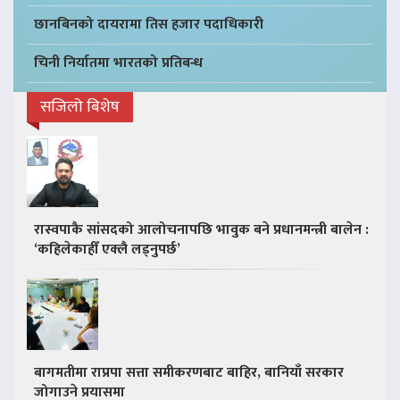
छानबिनको दायरामा तिस हजार पदाधिकारी
चिनी निर्यातमा भारतको प्रतिबन्ध
सजिलो बिशेष
रास्वपाकै सांसदको आलोचनापछि भावुक बने प्रधानमन्त्री बालेन :
‘कहिलेकाहीँ एक्लै लड्नुपर्छ’
बागमतीमा राप्रपा सत्ता समीकरणबाट बाहिर, बानियाँ सरकार
जोगाउने प्रयासमा