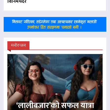
विनिमयदर
मनोरन्जन
‘लालीबजार’को सफल यात्रा