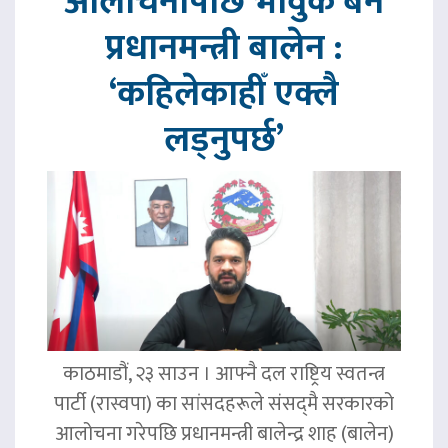
आलोचनापछि भावुक बने
प्रधानमन्त्री बालेन :
‘कहिलेकाहीँ एक्लै
लड्नुपर्छ’
काठमाडौं, २३ साउन । आफ्नै दल राष्ट्रिय स्वतन्त्र
पार्टी (रास्वपा) का सांसदहरूले संसद्‌मै सरकारको
आलोचना गरेपछि प्रधानमन्त्री बालेन्द्र शाह (बालेन)