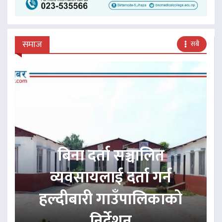
समाज
सबै
बिना दर्ता सञ्चालित
व्यवसायलाई दर्ता गर्न
हल्दीबारी गाउँपालिकाको
निर्देशन