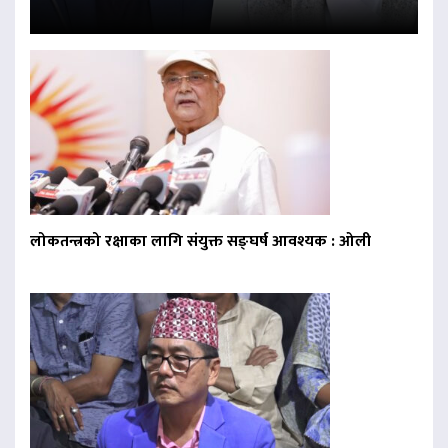
लोकतन्त्रको रक्षाका लागि संयुक्त सङ्घर्ष आवश्यक : ओली