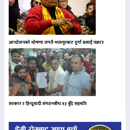
आन्दोलनको घोषणा लगतै भक्तपुरबाट दुर्गा प्रसाईं पक्राउ
सरकार र हिन्दूवादी संगठनबीच १३ बुँदे सहमति