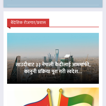
बैदेशिक रोजगार/प्रवास
साउदीबाट ३३ नेपाली कैदीलाई आममाफी,
कानुनी प्रक्रिया पूरा गरी स्वदेश…