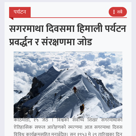
पर्यटन
सबै
सगरमाथा दिवसमा हिमाली पर्यटन
प्रवर्द्धन र संरक्षणमा जोड
काठमाडौं, १५ जेठ । विश्वको सर्वोच्च शिखर सगरमाथाको
ऐतिहासिक सफल आरोहणको स्मरणमा आज सगरमाथा दिवस
विविध कार्यक्रमसहित मनाइँदैछ। सन् १९५३ मे २९ तारिखका दिन