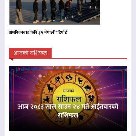
अमेरिकाबाट फेरि ३५ नेपाली ‘डिपोर्ट’
आजको राशिफल
आज २०८३ साल साउन २४ गते आईतवारको
राशिफल