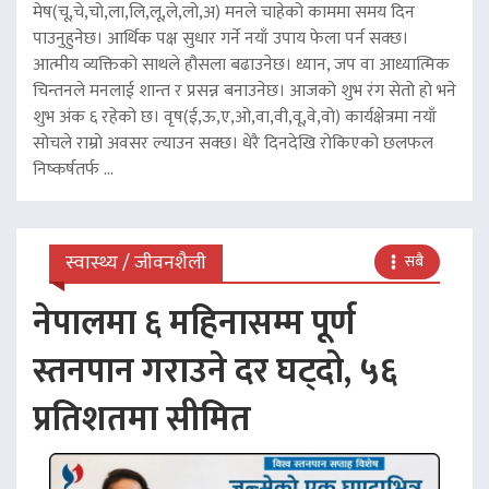
मेष(चू,चे,चो,ला,लि,लू,ले,लो,अ) मनले चाहेको काममा समय दिन
पाउनुहुनेछ। आर्थिक पक्ष सुधार गर्ने नयाँ उपाय फेला पर्न सक्छ।
आत्मीय व्यक्तिको साथले हौसला बढाउनेछ। ध्यान, जप वा आध्यात्मिक
चिन्तनले मनलाई शान्त र प्रसन्न बनाउनेछ। आजको शुभ रंग सेतो हो भने
शुभ अंक ६ रहेको छ। वृष(ई,ऊ,ए,ओ,वा,वी,वू,वे,वो) कार्यक्षेत्रमा नयाँ
सोचले राम्रो अवसर ल्याउन सक्छ। धेरै दिनदेखि रोकिएको छलफल
निष्कर्षतर्फ ...
स्वास्थ्य / जीवनशैली
सबै
नेपालमा ६ महिनासम्म पूर्ण
स्तनपान गराउने दर घट्दो, ५६
प्रतिशतमा सीमित