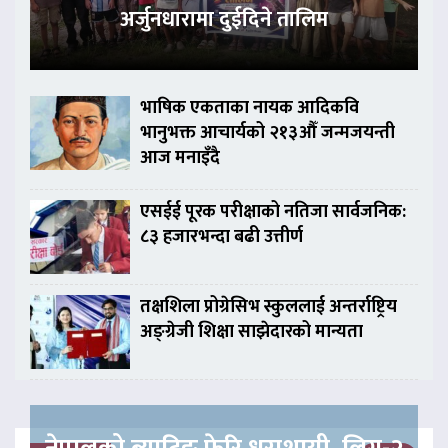
अर्जुनधारामा दुईदिने तालिम
भाषिक एकताका नायक आदिकवि
भानुभक्त आचार्यको २१३औँ जन्मजयन्ती
आज मनाइँदै
एसईई पूरक परीक्षाको नतिजा सार्वजनिक:
८३ हजारभन्दा बढी उत्तीर्ण
तक्षशिला प्रोग्रेसिभ स्कुललाई अन्तर्राष्ट्रिय
अङ्ग्रेजी शिक्षा साझेदारको मान्यता