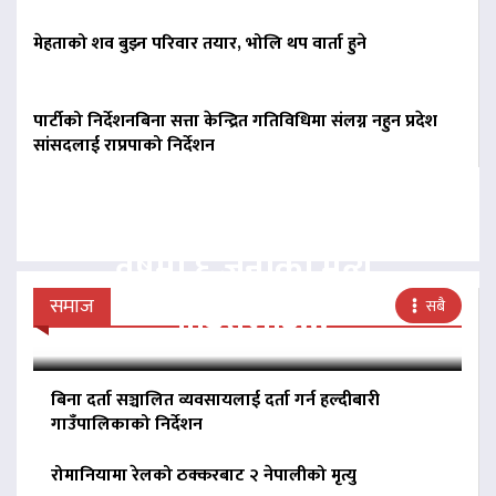
मेहताको शव बुझ्न परिवार तयार, भोलि थप वार्ता हुने
पार्टीको निर्देशनबिना सत्ता केन्द्रित गतिविधिमा संलग्न नहुन प्रदेश
सांसदलाई राप्रपाको निर्देशन
झापामा हात्तीको आतंक : एक
वर्षमा ६ जनाको मृत्यु,
पीडितलाई…
समाज
सबै
बिना दर्ता सञ्चालित व्यवसायलाई दर्ता गर्न हल्दीबारी
गाउँपालिकाको निर्देशन
रोमानियामा रेलको ठक्करबाट २ नेपालीको मृत्यु