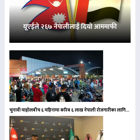
यूएईले २६७ नेपालीलाई दियो आममाफी
चुनावी माहोलबीच ६ महिनामा करिब ६ लाख नेपाली रोजगारीका लागि…