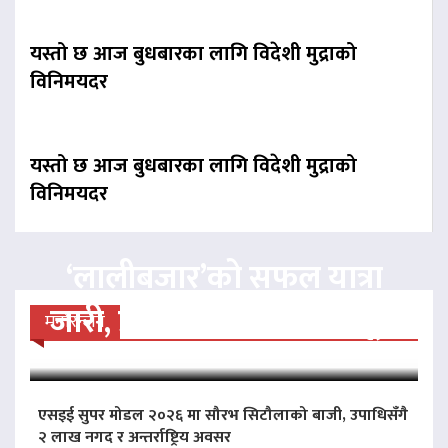
यस्तो छ आज बुधबारका लागि विदेशी मुद्राको
विनिमयदर
यस्तो छ आज बुधबारका लागि विदेशी मुद्राको
विनिमयदर
‘लालीबजार’को सफल यात्रा
जारी, प्रदर्शनको ५१औँ दिन पूरा
मनोरन्जन
एसइई सुपर मोडल २०२६ मा सौरभ सिटौलाको बाजी, उपाधिसँगै
२ लाख नगद र अन्तर्राष्ट्रिय अवसर