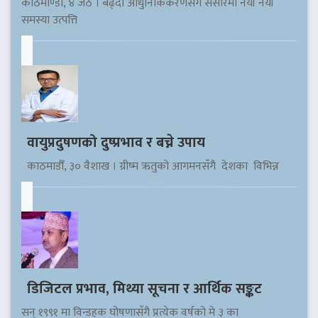
काठमाण्डौ, ४ जेठ । बढ्दो आधुनिकिकरणसँगै संसारमा नयाँ नयाँ
समस्या उत्पत्ति
वायुप्रदुषणको दुष्प्रभाव र बच्ने उपाय
काठमाडौँ, ३० वैशाख । ग्रीष्म ऋतुको आगमनसँगै देशका विभिन्न
डिजिटल प्रभाव, मिथ्या सूचना र आर्थिक सङ्कट
सन् १९९१ मा विन्डहक घोषणासँगै प्रत्येक वर्षको मे ३ का