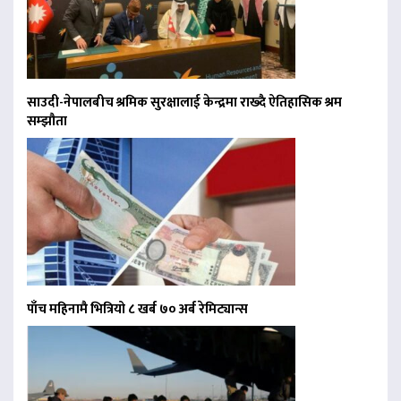
साउदी-नेपालबीच श्रमिक सुरक्षालाई केन्द्रमा राख्दै ऐतिहासिक श्रम
सम्झौता
पाँच महिनामै भित्रियो ८ खर्ब ७० अर्ब रेमिट्यान्स