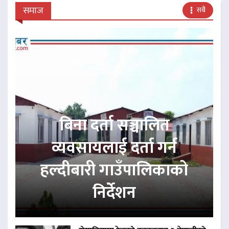
समाज
सबै
बिना दर्ता सञ्चालित
व्यवसायलाई दर्ता गर्न
हल्दीबारी गाउँपालिकाको
निर्देशन