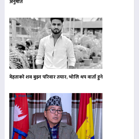
अनुमति
मेहताको शव बुझ्न परिवार तयार, भोलि थप वार्ता हुने