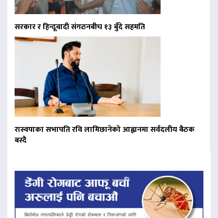
सरकार र हिन्दूवादी संगठनबीच १३ बुँदे सहमति
रास्वपाका सभापति रवि लामिछानेको आह्वानमा सर्वदलीय बैठक
बस्दै