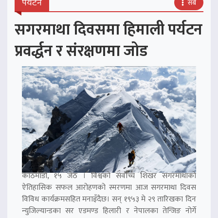
पर्यटन
सबै
सगरमाथा दिवसमा हिमाली पर्यटन
प्रवर्द्धन र संरक्षणमा जोड
काठमाडौं, १५ जेठ । विश्वको सर्वोच्च शिखर सगरमाथाको
ऐतिहासिक सफल आरोहणको स्मरणमा आज सगरमाथा दिवस
विविध कार्यक्रमसहित मनाइँदैछ। सन् १९५३ मे २९ तारिखका दिन
न्युजिल्यान्डका सर एडमण्ड हिलारी र नेपालका तेन्जिङ नोर्गे