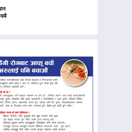
धान
यमै