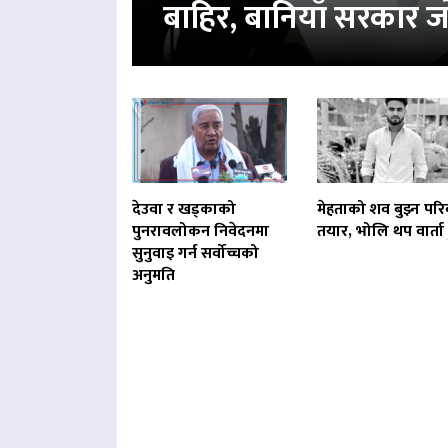
बाहिर, बानियाँ सरकार ज
देउवा र खड्काको
मेहताको शव बुझ्न परि
पुनरावलोकन निवेदनमा
तयार, भोलि थप वार्ता ह
सुनुवाइ गर्न सर्वोच्चको
अनुमति