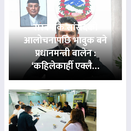
रास्वपाकै सांसदको
आलोचनापछि भावुक बने
प्रधानमन्त्री बालेन :
‘कहिलेकाहीँ एक्लै…