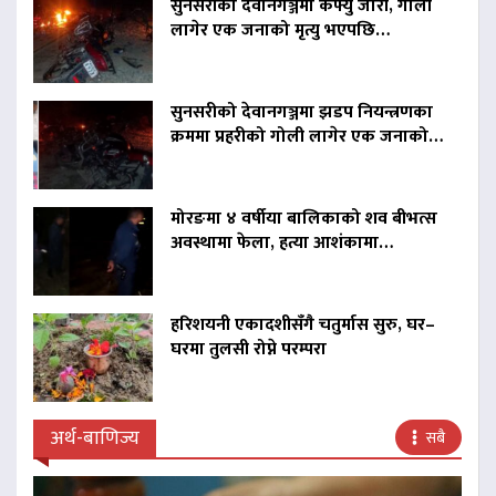
सुनसरीको देवानगञ्जमा कर्फ्यु जारी, गोली
लागेर एक जनाको मृत्यु भएपछि…
सुनसरीको देवानगञ्जमा झडप नियन्त्रणका
क्रममा प्रहरीको गोली लागेर एक जनाको…
मोरङमा ४ वर्षीया बालिकाको शव बीभत्स
अवस्थामा फेला, हत्या आशंकामा…
हरिशयनी एकादशीसँगै चतुर्मास सुरु, घर–
घरमा तुलसी रोप्ने परम्परा
अर्थ-बाणिज्य
सबै