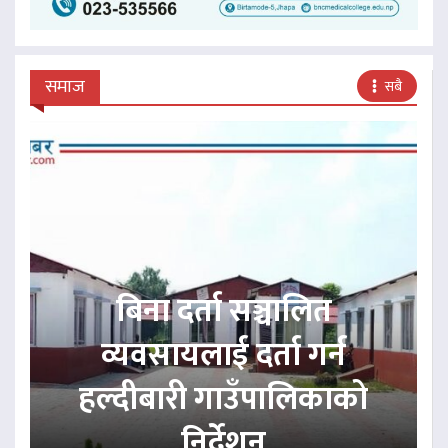
समाज
सबै
बिना दर्ता सञ्चालित
व्यवसायलाई दर्ता गर्न
हल्दीबारी गाउँपालिकाको
निर्देशन