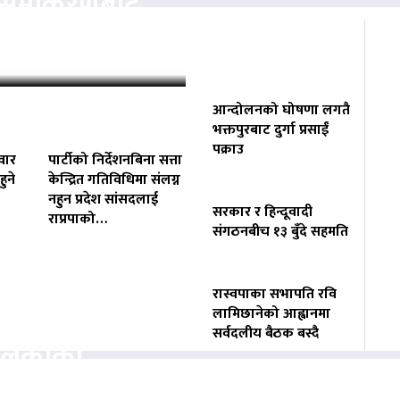
ता समीकरणबाट
ोगाउने प्रयासमा
आन्दोलनको घोषणा लगतै
भक्तपुरबाट दुर्गा प्रसाईं
पक्राउ
वार
पार्टीको निर्देशनबिना सत्ता
ुने
केन्द्रित गतिविधिमा संलग्न
नहुन प्रदेश सांसदलाई
सरकार र हिन्दूवादी
राप्रपाको…
संगठनबीच १३ बुँदे सहमति
रास्वपाका सभापति रवि
वसायलाई
लामिछानेको आह्वानमा
सर्वदलीय बैठक बस्दै
पालिकाको