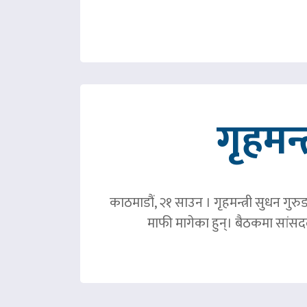
गृहमन्
काठमाडौं, २१ साउन । गृहमन्त्री सुधन गुरु
माफी मागेका हुन्। बैठकमा सांसदल