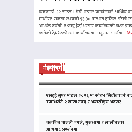
काठमाडौं, २२ साउन । मेची भन्सार कार्यालयले आर्थिक वर
निर्धारित राजस्व लक्ष्यको ९३.३० प्रतिशत हासिल गरेको 
आर्थिक वर्षको तथ्याङ्क हेर्दा भन्सार कार्यालयको लक्ष्य प्र
लागेको देखिएको छ । कार्यालयका अनुसार आर्थिक
विस
‘लालीबजार’को सफल यात्रा
मनोरन्जन
एसइई सुपर मोडल २०२६ मा सौरभ सिटौलाको बा
उपाधिसँगै २ लाख नगद र अन्तर्राष्ट्रिय अवसर
चलचित्र मालती मंगले, गुरुआमा र लालीबजार
आजबाट प्रदर्शनमा