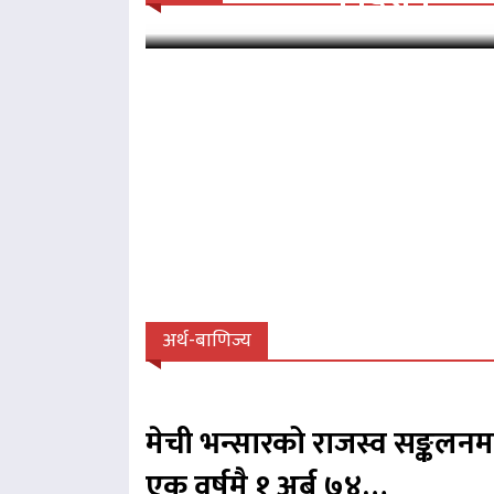
अर्थ-बाणिज्य
मेची भन्सारको राजस्व सङ्कलनम
एक वर्षमै १ अर्ब ७४…