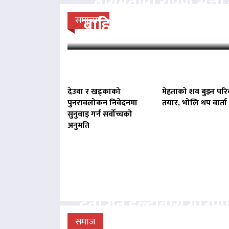
बागमतीमा राप्रपा सत्
बाहिर, बानियाँ सरकार ज
समाचार
देउवा र खड्काको
मेहताको शव बुझ्न परि
पुनरावलोकन निवेदनमा
तयार, भोलि थप वार्ता ह
सुनुवाइ गर्न सर्वोच्चको
अनुमति
बिना दर्ता सञ्चालित व्य
दर्ता गर्न हल्दीबारी गाउँ
निर्देशन
समाज