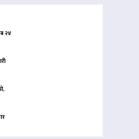
 अब २४
ारी
ो,
कार