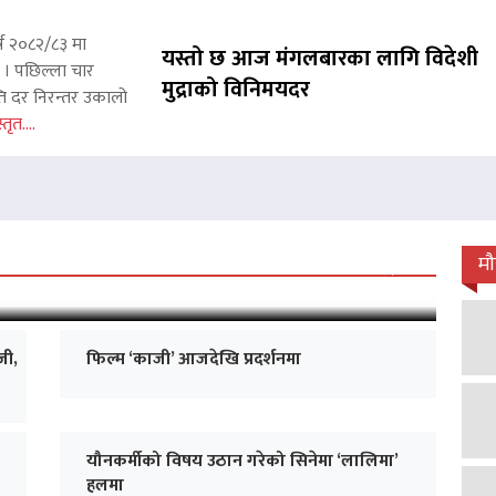
्ष २०८२/८३ मा
यस्तो छ आज मंगलबारका लागि विदेशी
छ । पछिल्ला चार
मुद्राको विनिमयदर
ाप्ति दर निरन्तर उकालो
्तृत....
 जारी, प्रदर्शनको ५१औँ दिन पूरा
म
जी,
फिल्म ‘काजी’ आजदेखि प्रदर्शनमा
यौनकर्मीको विषय उठान गरेको सिनेमा ‘लालिमा’
हलमा