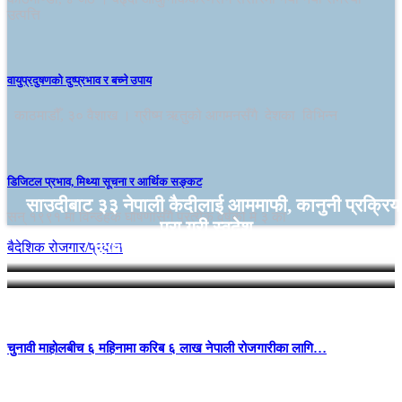
उत्पत्ति
वायुप्रदुषणको दुष्प्रभाव र बच्ने उपाय
काठमाडौँ, ३० वैशाख । ग्रीष्म ऋतुको आगमनसँगै देशका विभिन्न
डिजिटल प्रभाव, मिथ्या सूचना र आर्थिक सङ्कट
साउदीबाट ३३ नेपाली कैदीलाई आममाफी, कानुनी प्रक्रिय
सन् १९९१ मा विन्डहक घोषणासँगै प्रत्येक वर्षको मे ३ का
पूरा गरी स्वदेश…
यूएईले २६७ नेपालीलाई दियो आममाफी
बैदेशिक रोजगार/प्रवास
चुनावी माहोलबीच ६ महिनामा करिब ६ लाख नेपाली रोजगारीका लागि…