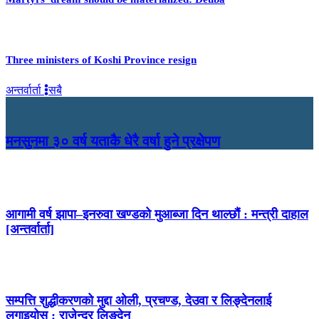
Three ministers of Koshi Province resign
अन्तर्वार्ता
सबै
मनसुनमा ३० वर्ष यताकै धेरै वर्षा हुने प्रक्षेपण
आगामी वर्ष झापा–इनरुवा खण्डको मुआब्जा दिन थाल्छौं : मन्त्री दाहाल
[अन्तर्वार्ता]
सम्पत्ति शुद्धीकरणको मुद्दा ओली, प्रचण्ड, देउवा र लिङ्देनलाई
लगाइयोस् : राजेन्द्र लिङ्देन