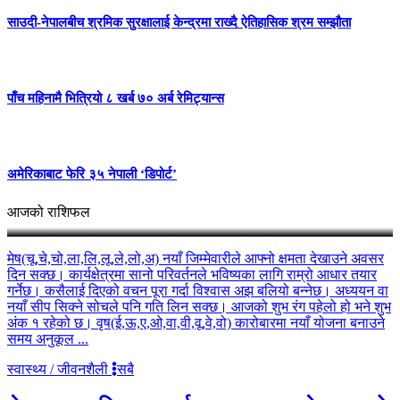
साउदी-नेपालबीच श्रमिक सुरक्षालाई केन्द्रमा राख्दै ऐतिहासिक श्रम सम्झौता
पाँच महिनामै भित्रियो ८ खर्ब ७० अर्ब रेमिट्यान्स
अमेरिकाबाट फेरि ३५ नेपाली ‘डिपोर्ट’
आज २०८३ साल साउन २३ गते शनिवारको राशिफल
आजको राशिफल
मेष(चू,चे,चो,ला,लि,लू,ले,लो,अ) नयाँ जिम्मेवारीले आफ्नो क्षमता देखाउने अवसर
दिन सक्छ। कार्यक्षेत्रमा सानो परिवर्तनले भविष्यका लागि राम्रो आधार तयार
गर्नेछ। कसैलाई दिएको वचन पूरा गर्दा विश्वास अझ बलियो बन्नेछ। अध्ययन वा
नयाँ सीप सिक्ने सोचले पनि गति लिन सक्छ। आजको शुभ रंग पहेलो हो भने शुभ
अंक १ रहेको छ। वृष(ई,ऊ,ए,ओ,वा,वी,वू,वे,वो) कारोबारमा नयाँ योजना बनाउने
समय अनुकूल ...
स्वास्थ्य / जीवनशैली
सबै