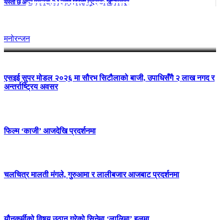
‘लालीबजार’को सफल यात्रा जारी,
यस्तो छ आज मंगलबारका लागि विदेशी मुद्राको विनिमयदर
प्रदर्शनको ५१औँ दिन पूरा
मनोरन्जन
एसइई सुपर मोडल २०२६ मा सौरभ सिटौलाको बाजी, उपाधिसँगै २ लाख नगद र
अन्तर्राष्ट्रिय अवसर
फिल्म ‘काजी’ आजदेखि प्रदर्शनमा
चलचित्र मालती मंगले, गुरुआमा र लालीबजार आजबाट प्रदर्शनमा
यौनकर्मीको विषय उठान गरेको सिनेमा ‘लालिमा’ हलमा