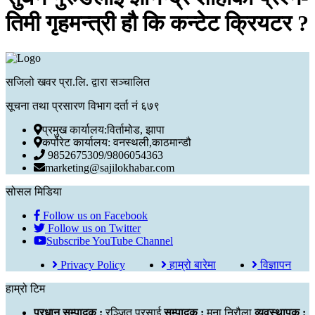
तिमी गृहमन्त्री हौ कि कन्टेट क्रियटर ?
सजिलो खवर प्रा.लि. द्वारा सञ्चालित
सूचना तथा प्रसारण विभाग दर्ता नं ६७९
प्रमुख कार्यालय:विर्तामोड, झापा
कर्पोरेट कार्यालय: वनस्थली,काठमान्डौ
9852675309/9806054363
marketing@sajilokhabar.com
सोसल मिडिया
Follow us on Facebook
Follow us on Twitter
Subscribe YouTube Channel
Privacy Policy
हाम्रो बारेमा
विज्ञापन
हाम्रो टिम
प्रधान सम्पादक :
रञ्जित प्रसाई
सम्पादक :
मुना निरौला
व्यवस्थापक :