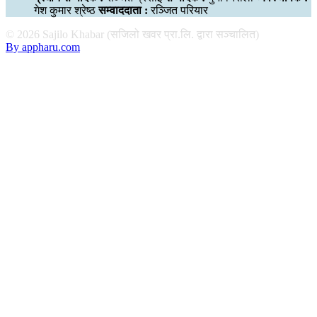
गेश कुमार श्रेष्ठ
सम्वाददाता :
रञ्जित परियार
© 2026 Sajilo Khabar (सजिलो खवर प्रा.लि. द्वारा सञ्चालित)
By appharu.com