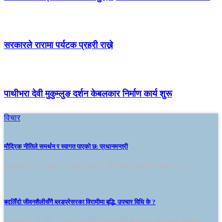
सरकारले रारामा पर्यटक प्रहरी राख्ने
पाथीभरा देवी मुकुम्लुङ दर्शन केबलकार निर्माण कार्य शुरू
विचार
मौद्रिक नीतिले समर्थन र स्वागत पाएको छ: प्रधानमन्त्री
काठमाडौँ, ११ साउन । प्रधानमन्त्री केपी शर्मा ओलीले नेपाल राष्ट्र
बदलिँदो जीवनशैलीसँगै ब्लडप्रेसरका विरामीमा बृद्धि, उपचार विधि के ?
काठमाण्डौ, ४ जेठ । बढ्दो आधुनिकिकरणसँगै संसारमा नयाँ नयाँ समस्या