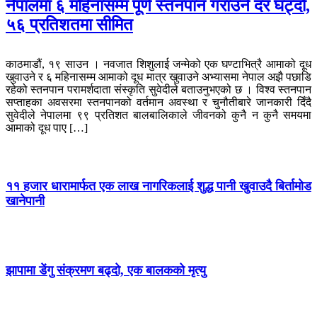
नेपालमा ६ महिनासम्म पूर्ण स्तनपान गराउने दर घट्दो,
५६ प्रतिशतमा सीमित
काठमाडौं, १९ साउन । नवजात शिशुलाई जन्मेको एक घण्टाभित्रै आमाको दूध
खुवाउने र ६ महिनासम्म आमाको दूध मात्र खुवाउने अभ्यासमा नेपाल अझै पछाडि
रहेको स्तनपान परामर्शदाता संस्कृति सुवेदीले बताउनुभएको छ । विश्व स्तनपान
सप्ताहका अवसरमा स्तनपानको वर्तमान अवस्था र चुनौतीबारे जानकारी दिँदै
सुवेदीले नेपालमा ९९ प्रतिशत बालबालिकाले जीवनको कुनै न कुनै समयमा
आमाको दूध पाए […]
११ हजार धारामार्फत एक लाख नागरिकलाई शुद्ध पानी खुवाउदै बिर्तामोड
खानेपानी
झापामा डेंगु संक्रमण बढ्दो, एक बालकको मृत्यु