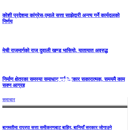
कोशी प्रदेशमा कांग्रेस-एमाले सत्ता साझेदारी अन्त्य गर्ने कार्यदलको
निर्णय
मेची राजमार्गको राज दुवाली खण्ड भासियो, यातायात अवरुद्ध
रास्वपाकै सांसदको आलोचनापछि भावु
बने प्रधानमन्त्री बालेन : ‘कहिलेकाहीँ
निर्माण क्षेत्रका समस्या समाधान गर्न सरकार सकारात्मक, समयमै काम
एक्लै…
सक्न आग्रह
समाचार
बागमतीमा राप्रपा सत्ता समीकरणबाट बाहिर, बानियाँ सरकार जोगाउने