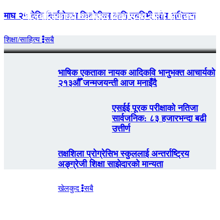
माघ २५ देखि बिर्तामोडमा किशोरीका लागि एचपिभी खोप अभियान
बालबालिकाको व्यक्तित्व विकासका लागि अर्जुनधारामा
दुईदिने तालिम
शिक्षा/साहित्य
सबै
भाषिक एकताका नायक आदिकवि भानुभक्त आचार्यको
२१३औँ जन्मजयन्ती आज मनाइँदै
एसईई पूरक परीक्षाको नतिजा
सार्वजनिक: ८३ हजारभन्दा बढी
उत्तीर्ण
तक्षशिला प्रोग्रेसिभ स्कुललाई अन्तर्राष्ट्रिय
अङ्ग्रेजी शिक्षा साझेदारको मान्यता
खेलकुद
सबै