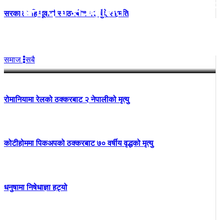
बिना दर्ता सञ्चालित व्यवसायलाई दर्ता
सरकार र हिन्दूवादी संगठनबीच १३ बुँदे सहमति
गर्न हल्दीबारी गाउँपालिकाको निर्देशन
समाज
सबै
रोमानियामा रेलको ठक्करबाट २ नेपालीको मृत्यु
कोटीहोममा पिकअपको ठक्करबाट ७० वर्षीय वृद्धको मृत्यु
धनुषामा निषेधाज्ञा हट्यो