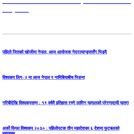
नेपालको ब्याटिङ फेरि धराशायी, लिग-२ मा लगातार
दोस्रो हार
पहिलो जितको खोजीमा नेपाल, आज आयोजक नेदरल्यान्ड्ससँग भिड्दै
विश्वकप लिग–२ मा आज नेपाल र नामिबियाबीच भिडन्त
गरिबीदेखि विश्वकपसम्म : १९ वर्षमै इतिहास रच्ने लामिन यामालको प्रेरणादायी यात्रा
अर्को फिफा विश्वकप २०३० : पहिलोपटक तीन महादेशका ६ देशमा फुटबलको
महाकुम्भ