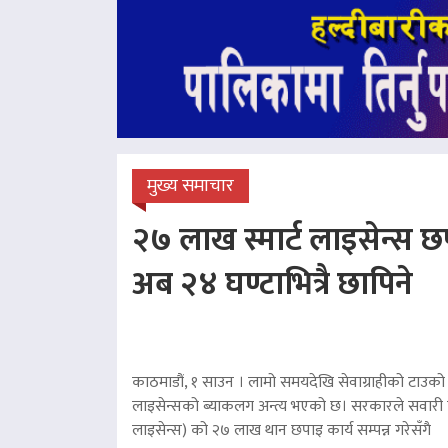
मुख्य समाचार
२७ लाख स्मार्ट लाइसेन्स छप
अब २४ घण्टाभित्रै छापिने
काठमाडौं, १ साउन । लामो समयदेखि सेवाग्राहीको टाउको द
लाइसेन्सको ब्याकलग अन्त्य भएको छ। सरकारले सवारी चा
लाइसेन्स) को २७ लाख थान छपाइ कार्य सम्पन्न गरेसँगै