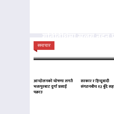
पार्टीको निर्देशनबिना स
गतिविधिमा संलग्न नहुन 
राप्रपाको
समाचार
आन्दोलनको घोषणा लगतै
सरकार र हिन्दूवादी
भक्तपुरबाट दुर्गा प्रसाईं
संगठनबीच १३ बुँदे स
पक्राउ