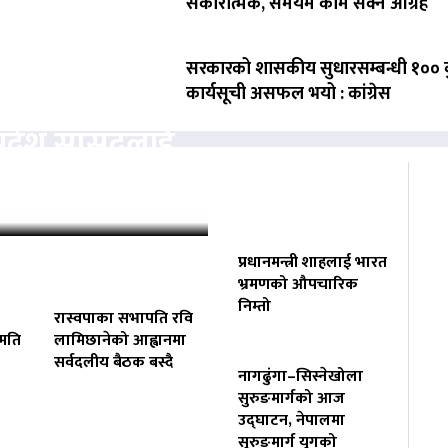
सकारात्मक, समयमै काम सक्न आग्रह
सरकारको शासकीय सुधारसम्बन्धी १०० बु
त्ता केन्द्रित
कार्यसूची असफल भयो : कांग्रेस
प्रदेश सांसदलाई
…
प्रधानमन्त्री शाहलाई भारत
भ्रमणको औपचारिक
निम्तो
रास्वपाका सभापति रवि
हमति
लामिछानेको आह्वानमा
सर्वदलीय बैठक बस्दै
नागढुंगा–सिस्नेखोला
सुरुङमार्गको आज
उद्घाटन, नेपालमा
सुरुङमार्ग युगको