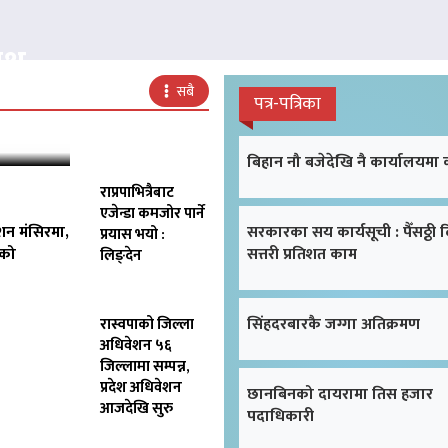
क्ष
सबै
पत्र-पत्रिका
बिहान नौ बजेदेखि नै कार्यालयमा
राप्रपाभित्रैबाट
एजेन्डा कमजोर पार्ने
शन मंसिरमा,
सरकारका सय कार्यसूची : पैँसठ्ठी 
प्रयास भयो :
िको
सत्तरी प्रतिशत काम
लिङ्देन
सिंहदरबारकै जग्गा अतिक्रमण
रास्वपाको जिल्ला
अधिवेशन ५६
जिल्लामा सम्पन्न,
प्रदेश अधिवेशन
छानबिनको दायरामा तिस हजार
आजदेखि सुरु
पदाधिकारी