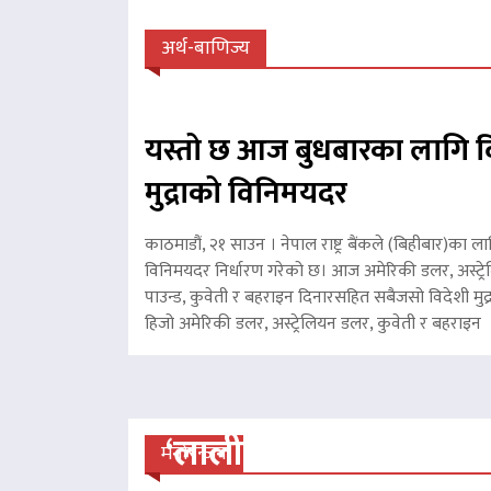
अर्थ-बाणिज्य
यस्तो छ आज बुधबारका लागि व
मुद्राको विनिमयदर
काठमाडौं, २१ साउन । नेपाल राष्ट्र बैंकले (बिहीबार)का ला
विनिमयदर निर्धारण गरेको छ। आज अमेरिकी डलर, अस्ट्रे
पाउन्ड, कुवेती र बहराइन दिनारसहित सबैजसो विदेशी मुद्
हिजो अमेरिकी डलर, अस्ट्रेलियन डलर, कुवेती र बहरा
‘लालीबजार’को सफल यात्रा
मनोरन्जन