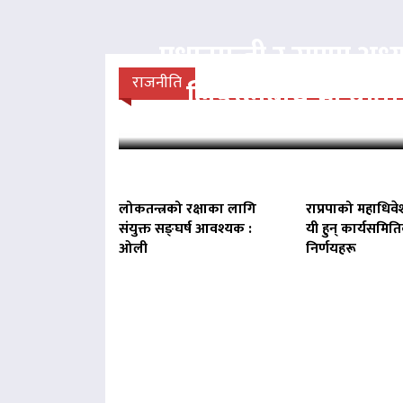
प्रधानमन्त्री र राप्रपा अध्य
राजनीति
लिङदेनबीच भेटवार्ता
लोकतन्त्रको रक्षाका लागि
राप्रपाको महाधिवे
संयुक्त सङ्घर्ष आवश्यक :
यी हुन् कार्यसमित
ओली
निर्णयहरू