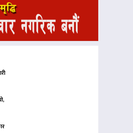
ारी
ो,
कार