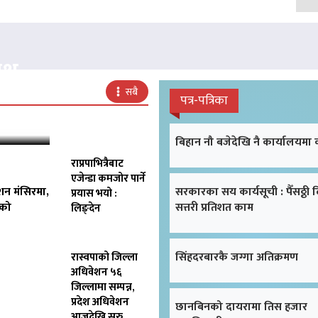
क्ष
सबै
पत्र-पत्रिका
बिहान नौ बजेदेखि नै कार्यालयमा
राप्रपाभित्रैबाट
एजेन्डा कमजोर पार्ने
शन मंसिरमा,
सरकारका सय कार्यसूची : पैँसठ्ठी 
प्रयास भयो :
िको
सत्तरी प्रतिशत काम
लिङ्देन
सिंहदरबारकै जग्गा अतिक्रमण
रास्वपाको जिल्ला
अधिवेशन ५६
जिल्लामा सम्पन्न,
प्रदेश अधिवेशन
छानबिनको दायरामा तिस हजार
आजदेखि सुरु