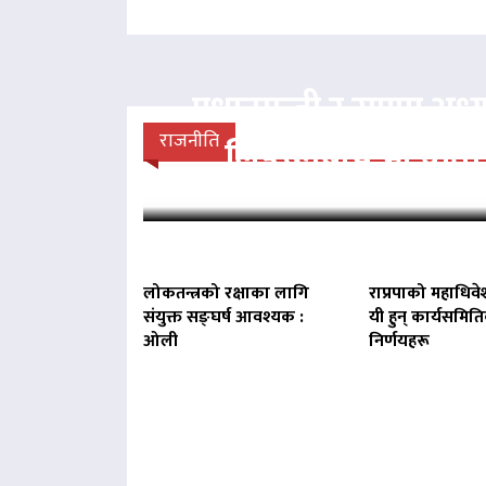
प्रधानमन्त्री र राप्रपा अध्य
राजनीति
लिङदेनबीच भेटवार्ता
लोकतन्त्रको रक्षाका लागि
राप्रपाको महाधिवे
संयुक्त सङ्घर्ष आवश्यक :
यी हुन् कार्यसमित
ओली
निर्णयहरू