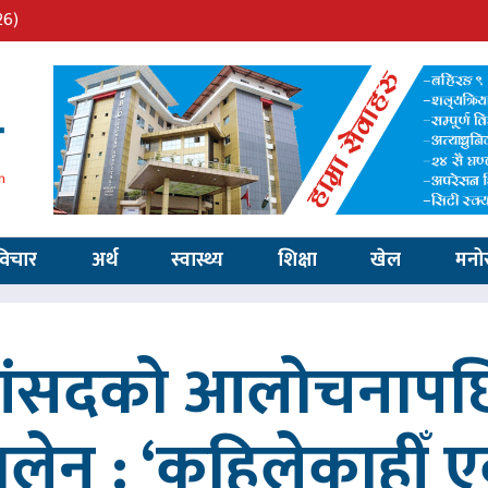
26)
विचार
अर्थ
स्वास्थ्य
शिक्षा
खेल
मनो
 सांसदको आलोचनापछि
 बालेन : ‘कहिलेकाहीँ एक