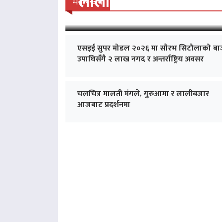
‘लालीबजार’को सफल यात्रा
मनोरन्जन
एसइई सुपर मोडल २०२६ मा सौरभ सिटौलाको बा
उपाधिसँगै २ लाख नगद र अन्तर्राष्ट्रिय अवसर
चलचित्र मालती मंगले, गुरुआमा र लालीबजार
आजबाट प्रदर्शनमा