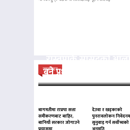
रास्वपाकै सांसदको आल
बने प्रधानमन्त्री बालेन : 
समाचार
बागमतीमा राप्रपा सत्ता
देउवा र खड्काको
समीकरणबाट बाहिर,
पुनरावलोकन निवेदनम
बानियाँ सरकार जोगाउने
सुनुवाइ गर्न सर्वोच्चको
प्रयासमा
अनुमति