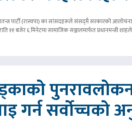
तन्त्र पार्टी (रास्वपा) का सांसदहरूले संसद्‌मै सरकारको आलोचना गर
र राति ११ बजेर ६ मिनेटमा सामाजिक सञ्जालमार्फत प्रधानमन्त्र
खड्काको पुनरावलोकन
वाइ गर्न सर्वोच्चको अ