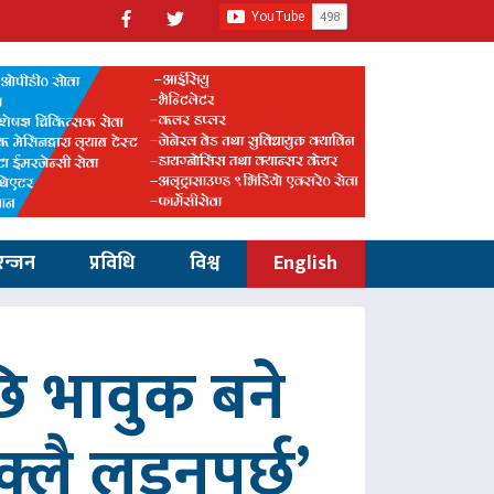
रन्जन
प्रविधि
विश्व
English
 भावुक बने
्लै लड्नुपर्छ’