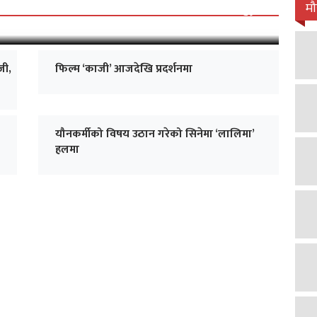
 जारी, प्रदर्शनको ५१औँ दिन पूरा
म
जी,
फिल्म ‘काजी’ आजदेखि प्रदर्शनमा
यौनकर्मीको विषय उठान गरेको सिनेमा ‘लालिमा’
हलमा