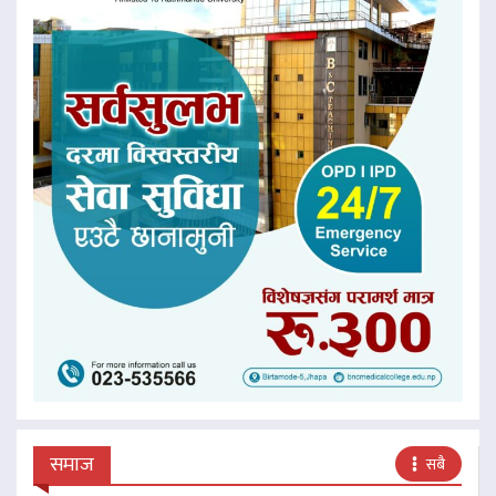
समाज
सबै