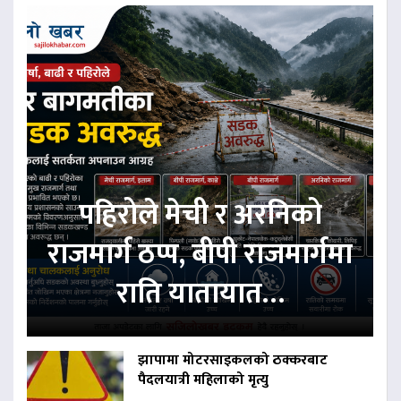
पहिरोले मेची र अरनिको
राजमार्ग ठप्प, बीपी राजमार्गमा
राति यातायात…
झापामा मोटरसाइकलको ठक्करबाट
पैदलयात्री महिलाको मृत्यु