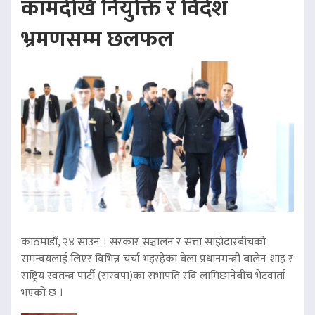
कामदेखि नियुक्ति र विदेश
भ्रमणसम्म छलफल
काठमाडौं, २४ साउन । सरकार सञ्चालन र सत्ता साझेदारबीचको
समन्वयलाई लिएर विभिन्न चर्चा भइरहेका बेला प्रधानमन्त्री बालेन शाह र
राष्ट्रिय स्वतन्त्र पार्टी (रास्वपा)का सभापति रवि लामिछानेबीच भेटवार्ता
भएको छ ।