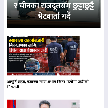
र चीनका राजदूतसँग छुट्टाछुट्टै
भेटवार्ता गर्दै
आपूर्ति सहज, बजारमा ग्यास अभाव किन? डिपोमा प्रहरीको
निगरानी