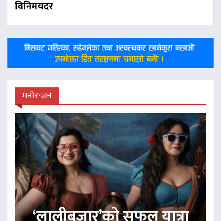
विनिमयदर
मनोरन्जन
‘लालीबजार’को सफल यात्रा