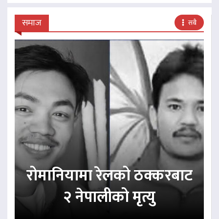
समाज
सबै
रोमानियामा रेलको ठक्करबाट
२ नेपालीको मृत्यु