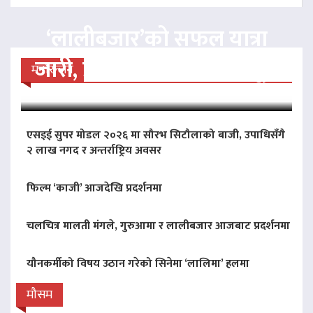
‘लालीबजार’को सफल यात्रा
जारी, प्रदर्शनको ५१औँ दिन पूरा
मनोरन्जन
एसइई सुपर मोडल २०२६ मा सौरभ सिटौलाको बाजी, उपाधिसँगै
२ लाख नगद र अन्तर्राष्ट्रिय अवसर
फिल्म ‘काजी’ आजदेखि प्रदर्शनमा
चलचित्र मालती मंगले, गुरुआमा र लालीबजार आजबाट प्रदर्शनमा
यौनकर्मीको विषय उठान गरेको सिनेमा ‘लालिमा’ हलमा
मौसम