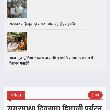
सरकार र हिन्दूवादी संगठनबीच १३ बुँदे सहमति
आज गुरु पूर्णिमा र व्यास जयन्ती: गुरुप्रति सम्मान प्रकट गरी
देशभर मनाइँदै
पर्यटन
सबै
सगरमाथा दिवसमा हिमाली पर्यटन