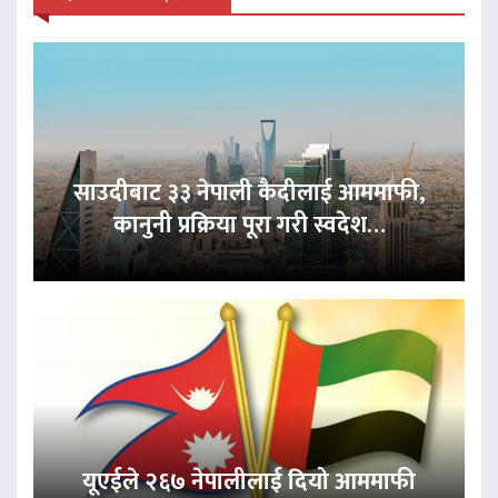
साउदीबाट ३३ नेपाली कैदीलाई आममाफी,
कानुनी प्रक्रिया पूरा गरी स्वदेश…
यूएईले २६७ नेपालीलाई दियो आममाफी