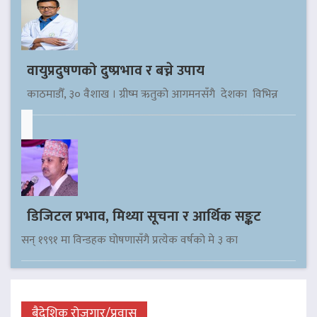
वायुप्रदुषणको दुष्प्रभाव र बच्ने उपाय
काठमाडौँ, ३० वैशाख । ग्रीष्म ऋतुको आगमनसँगै देशका विभिन्न
डिजिटल प्रभाव, मिथ्या सूचना र आर्थिक सङ्कट
सन् १९९१ मा विन्डहक घोषणासँगै प्रत्येक वर्षको मे ३ का
बैदेशिक रोजगार/प्रवास