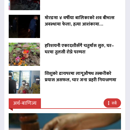
मोरङमा ४ वर्षीया बालिकाको शव बीभत्स
अवस्थामा फेला, हत्या आशंकामा…
हरिशयनी एकादशीसँगै चतुर्मास सुरु, घर–
घरमा तुलसी रोप्ने परम्परा
शिशुको डायपरमा लागूऔषध तस्करीको
प्रयास असफल, चार जना प्रहरी नियन्त्रणमा
अर्थ-बाणिज्य
सबै