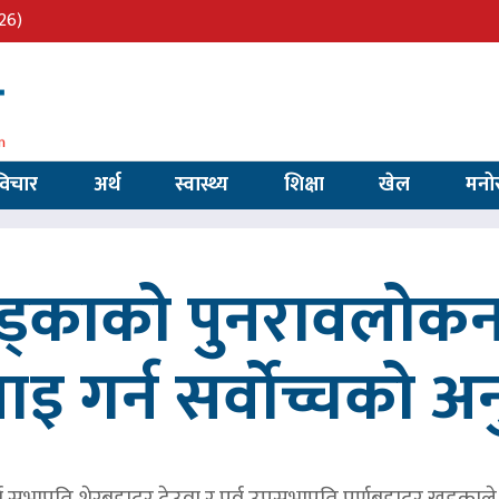
26)
विचार
अर्थ
स्वास्थ्य
शिक्षा
खेल
मनो
खड्काको पुनरावलोकन
वाइ गर्न सर्वोच्चको अ
र्व सभापति शेरबहादुर देउवा र पूर्व उपसभापति पूर्णबहादुर खड्का