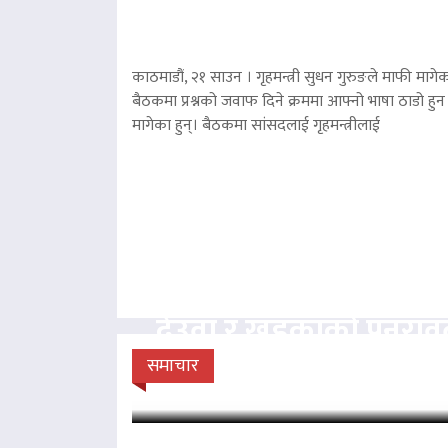
काठमाडौं, २१ साउन । गृहमन्त्री सुधन गुरुङले माफी मागेका
बैठकमा प्रश्नको जवाफ दिने क्रममा आफ्नो भाषा ठाडो हुन 
मागेका हुन्। बैठकमा सांसदलाई गृहमन्त्रीलाई
देउवा र खड्काको पुनरा
सुनुवाइ गर्न सर्वोच
समाचार