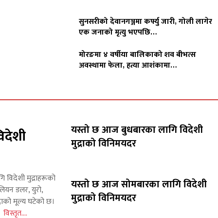
सुनसरीको देवानगञ्जमा कर्फ्यु जारी, गोली लागेर
एक जनाको मृत्यु भएपछि…
मोरङमा ४ वर्षीया बालिकाको शव बीभत्स
अवस्थामा फेला, हत्या आशंकामा…
यस्तो छ आज बुधबारका लागि विदेशी
िदेशी
मुद्राको विनिमयदर
गि विदेशी मुद्राहरूको
यस्तो छ आज सोमबारका लागि विदेशी
लियन डलर, युरो,
मुद्राको विनिमयदर
राको मूल्य घटेको छ।
इन
विस्तृत....