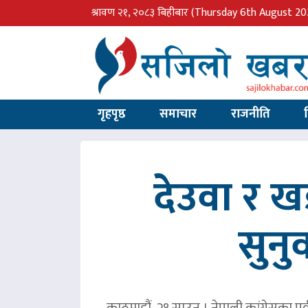
श्रावण २१, २०८३ बिहीबार
(Thursday 6th August 20
गृहपृष्ठ
समाचार
राजनीति
देउवा र 
सुनु
काठमाडौं, २१ साउन । नेपाली कांग्रेसका पु