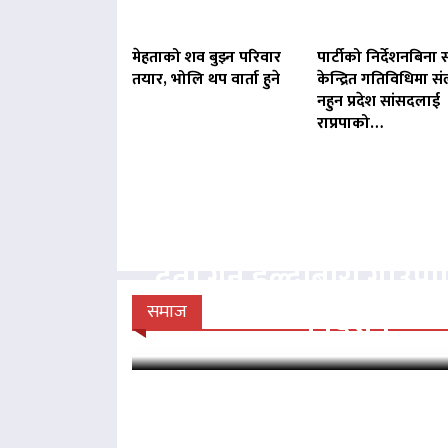
मेहताको शव बुझ्न परिवार
पार्टीको निर्देशनबिना स
तयार, भोलि थप वार्ता हुने
केन्द्रित गतिविधिमा संल
नहुन प्रदेश सांसदलाई
राप्रपाको…
बिना दर्ता सञ्चालित व्य
दर्ता गर्न हल्दीबारी गाउँ
निर्देशन
समाज