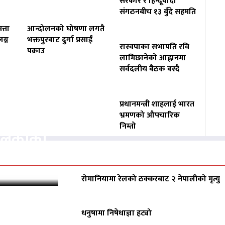
सरकार र हिन्दूवादी
संगठनबीच १३ बुँदे सहमति
त्ता
आन्दोलनको घोषणा लगतै
ग्न
भक्तपुरबाट दुर्गा प्रसाईं
रास्वपाका सभापति रवि
पक्राउ
लामिछानेको आह्वानमा
सर्वदलीय बैठक बस्दै
प्रधानमन्त्री शाहलाई भारत
वसायलाई
भ्रमणको औपचारिक
निम्तो
पालिकाको
रोमानियामा रेलको ठक्करबाट २ नेपालीको मृत्यु
धनुषामा निषेधाज्ञा हट्यो