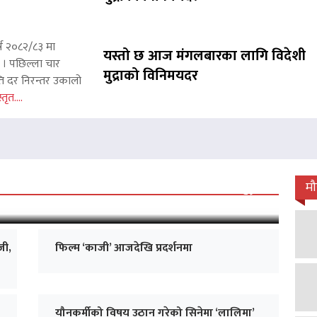
्ष २०८२/८३ मा
यस्तो छ आज मंगलबारका लागि विदेशी
छ । पछिल्ला चार
मुद्राको विनिमयदर
ाप्ति दर निरन्तर उकालो
्तृत....
 जारी, प्रदर्शनको ५१औँ दिन पूरा
म
जी,
फिल्म ‘काजी’ आजदेखि प्रदर्शनमा
यौनकर्मीको विषय उठान गरेको सिनेमा ‘लालिमा’