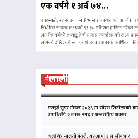
एक वर्षमै १ अर्ब ७४…
काठमाडौं, २२ साउन । मेची भन्सार कार्यालयले आर्थिक वर
निर्धारित राजस्व लक्ष्यको ९३.३० प्रतिशत हासिल गरेको 
आर्थिक वर्षको तथ्याङ्क हेर्दा भन्सार कार्यालयको लक्ष्य प्र
लागेको देखिएको छ । कार्यालयका अनुसार आर्थिक
विस
‘लालीबजार’को सफल यात्रा
मनोरन्जन
एसइई सुपर मोडल २०२६ मा सौरभ सिटौलाको बा
उपाधिसँगै २ लाख नगद र अन्तर्राष्ट्रिय अवसर
चलचित्र मालती मंगले, गुरुआमा र लालीबजार