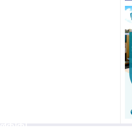
वसायलाई
पालिकाको