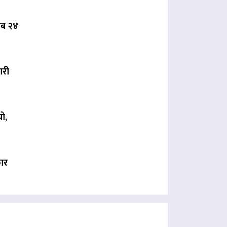
 अब २४
ारी
ो,
कार