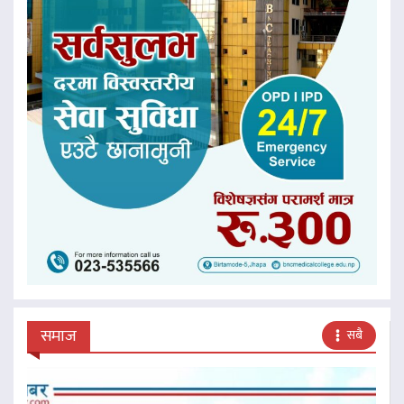
समाज
सबै