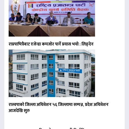
राप्रपाभित्रैबाट एजेन्डा कमजोर पार्ने प्रयास भयो : लिङ्देन
रास्वपाको जिल्ला अधिवेशन ५६ जिल्लामा सम्पन्न, प्रदेश अधिवेशन
आजदेखि सुरु