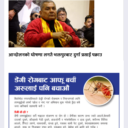
आन्दोलनको घोषणा लगतै भक्तपुरबाट दुर्गा प्रसाईं पक्राउ