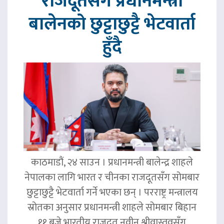
राजदूतसँग प्रधानमन्त्री
बालेनको छुट्टाछुट्टै भेटवार्ता
हुँदै
काठमाडौं, २४ साउन । प्रधानमन्त्री बालेन्द्र शाहले
नेपालका लागि भारत र चीनका राजदूतसँग सोमबार
छुट्टाछुट्टै भेटवार्ता गर्ने भएका छन् । परराष्ट्र मन्त्रालय
स्रोतका अनुसार प्रधानमन्त्री शाहले सोमबार बिहान
११ बजे भारतीय राजदूत नवीन श्रीवास्तवसँग