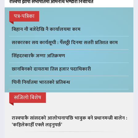
रास्वपा झापा सभापतिमा ओमनाथ भण्डारी निर्वाचित
पत्र-पत्रिका
बिहान नौ बजेदेखि नै कार्यालयमा काम
सरकारका सय कार्यसूची : पैँसठ्ठी दिनमा सत्तरी प्रतिशत काम
सिंहदरबारकै जग्गा अतिक्रमण
छानबिनको दायरामा तिस हजार पदाधिकारी
चिनी निर्यातमा भारतको प्रतिबन्ध
सजिलो बिशेष
रास्वपाकै सांसदको आलोचनापछि भावुक बने प्रधानमन्त्री बालेन :
‘कहिलेकाहीँ एक्लै लड्नुपर्छ’