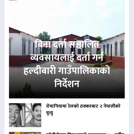
बिना दर्ता सञ्चालित
व्यवसायलाई दर्ता गर्न
हल्दीबारी गाउँपालिकाको
निर्देशन
रोमानियामा रेलको ठक्करबाट २ नेपालीको
मृत्यु