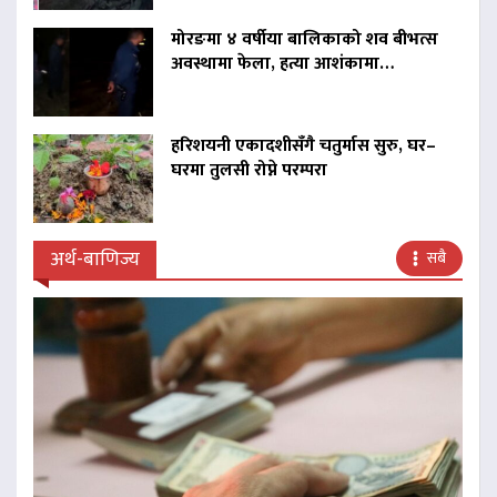
मोरङमा ४ वर्षीया बालिकाको शव बीभत्स
अवस्थामा फेला, हत्या आशंकामा…
हरिशयनी एकादशीसँगै चतुर्मास सुरु, घर–
घरमा तुलसी रोप्ने परम्परा
अर्थ-बाणिज्य
सबै