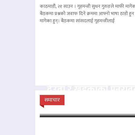
काठमाडौं, २१ साउन । गृहमन्त्री सुधन गुरुङले माफी मागेका
बैठकमा प्रश्नको जवाफ दिने क्रममा आफ्नो भाषा ठाडो हुन 
मागेका हुन्। बैठकमा सांसदलाई गृहमन्त्रीलाई
देउवा र खड्काको पुनरा
सुनुवाइ गर्न सर्वोच
समाचार