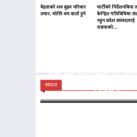
मेहताको शव बुझ्न परिवार
पार्टीको निर्देशनबिना स
तयार, भोलि थप वार्ता हुने
केन्द्रित गतिविधिमा संल
नहुन प्रदेश सांसदलाई
राप्रपाको…
बिना दर्ता सञ्चालित व्य
दर्ता गर्न हल्दीबारी गाउँ
निर्देशन
समाज