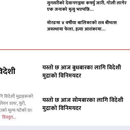
सुनसरीको देवानगञ्जमा कर्फ्यु जारी, गोली लागेर
एक जनाको मृत्यु भएपछि…
मोरङमा ४ वर्षीया बालिकाको शव बीभत्स
अवस्थामा फेला, हत्या आशंकामा…
यस्तो छ आज बुधबारका लागि विदेशी
िदेशी
मुद्राको विनिमयदर
गि विदेशी मुद्राहरूको
यस्तो छ आज सोमबारका लागि विदेशी
लियन डलर, युरो,
मुद्राको विनिमयदर
राको मूल्य घटेको छ।
इन
विस्तृत....