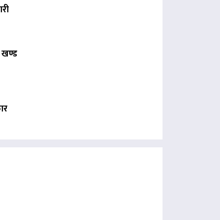
ारी
 खण्ड
कार