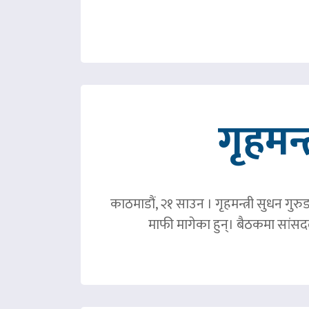
गृहमन्
काठमाडौं, २१ साउन । गृहमन्त्री सुधन गुरु
माफी मागेका हुन्। बैठकमा सांसदल