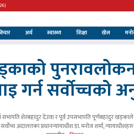
26)
विचार
अर्थ
स्वास्थ्य
शिक्षा
खेल
मनो
खड्काको पुनरावलोकन
वाइ गर्न सर्वोच्चको अ
र्व सभापति शेरबहादुर देउवा र पूर्व उपसभापति पूर्णबहादुर खड्का
 सर्वोच्च अदालतका प्रधानन्यायाधीश डा. मनोज शर्मा, न्यायाधीशहरु न